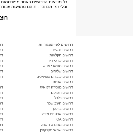
כל מודעות הדרושים באתר מפורסמות ע"
דרושים מלונאו
ובלי זמן מבוזבז - תיהנו מהצעות עבודה
דרושים חוק ו
רוצ
דרושים מדעי 
דרושים בכירים
דרושים לפי קטגוריות
דר
דרושים מסעדנו
דרושים נהגים
דרו
דרושים חקלאות
דר
דרושים אינטר
דרושים עורכי דין
דר
דרושים משאבי אנוש
דר
דרושים סטודנט
דרושים שליחים
דר
דרושים עובדים סוציאלים
דר
דרושים אופנה
דרושים אחיות
דרושים מזכירה רפואית
דר
דרושים אבטחת
דרושים רופאים
דר
דרושים כלכלן
דר
דרושים תעופה
דרושים חשב שכר
דר
דרושים ביוטק
דרו
דרושים עיצוב
דרושים אבטחת מידע
דרו
דרושים QA
דר
דרושים דוברי
דרושים מהנדס חשמל
דר
דרושים שמאי מקרקעין
דר
דרושים חקלאו