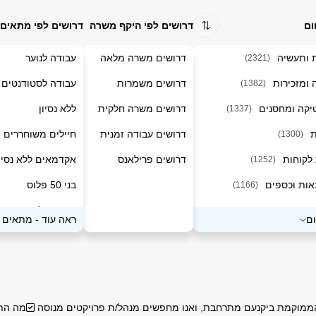
ום
דרושים לפי היקף משרה
דרושים לפי מתאים 
ת ותעשיה
דרושים משרה מלאה
עבודה לנוער
(2321)
 ומזכירות
דרושים משמרות
עבודה לסטודנטים
(1382)
טיקה ומחסנים
דרושים משרה חלקית
ללא נסיון
(1337)
ת
דרושים עבודה זמנית
חיילים משוחררים
(1300)
 לקוחות
דרושים פרילאנס
אקדמאים ללא נסיון
(1252)
אות וכספים
בני 50 פלוס
(1166)
ם ותוכנה
מתאים למגזר דתי
(1055)
ם
ראה עוד
-
מתאים ל
 רכב ותחבורה
דובר שפות
(985)
פנסיונרים
(924)
 ופארמה
משרות לאמהות
(830)
וקמת ביקנעם מתרחבת, ואנו מחפשים מנהל/ת פרויקטים מנוסה ✅מה התפקי
דל"ן
מתאים למגזר חרדי
(821)