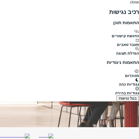
close
רכיב נגישות
התאמות תוכן
דרושים
דרושים
פרופילים
הלוח שלי
הודעו
הדגשת קישורים
לוח דרושים
מעבר טאבים
כל המשרות
משרות לצעירים
הגדלת תצוגה
התאמות ניגודיות
מנוכרום
מצא משרות
נגודיות כהה
עבודה מהבית
משרות סטודנטים
דרושי
נגודיות בהירה
בטל נגישות