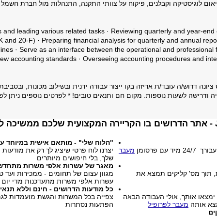
ום לוגיסטיקה וקבלנים, פיקוח על צוותי התקנה, התנהלות מול חברת חשמל 
מתאים לאנשים עם 
(755)
ss and leading various related tasks · Reviewing quarterly and year-end
וניקה וחומרה
(564)
 and 20-F) · Preparing financial analysis for quarterly and annual repor
אות
ines · Serve as an interface between the operational and professional 
(498)
new accounting standards · Overseeing accounting procedures and inter
שמירה וחקירות
(423)
ושוק ההון
(395)
ונה דרוש/ה עובד/ת אריזה בקו ייצור עבודה ידנית ובשילוב מכונות, ובסביב
וא / יצוא
(377)
 אנוש
(349)
א!
 והדרכה
(303)
"הלוח שלי" - מותאם אישית במיוחד ע
עם פרסומן
מעבר
יצרנו לוח פרטי שיציג לך רק את מודעות
(302)
שלך, בלי חיפושים מיותרים
מאגר של עשרות אלפי משרות מתחדש מ
(288)
, תוך מס' קליקים תמצא את
מגוון עצום של תחומים - ממכירות ועד טכ
עשרות אלפי משרות מתעדכנות מדי יום
ניקיון והובלה
כל מודעות הדרושים - חינם וללא תנאי
(272)
שי ומעל 5,000 מגייסים ימצאו אותך, אולי העבודה הבאה
צפייה בכל המשרות והגשת מועמדות לגמר
צא אותה
מעבר לפרופיל
הפתעות נסתרות
(199)
ים