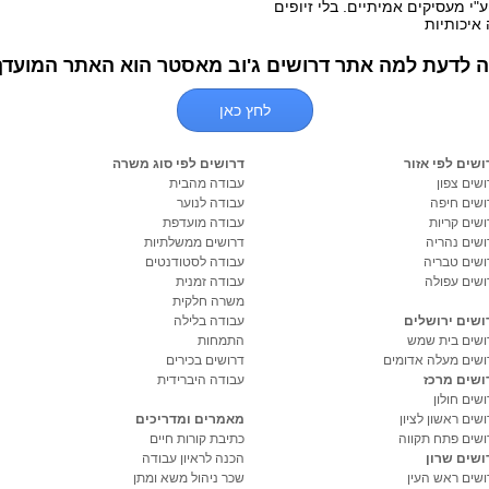
י מעסיקים אמיתיים. בלי זיופים
ת ותיירות
(186)
 איכותיות
משפט
(154)
ה לדעת למה אתר דרושים ג'וב מאסטר הוא האתר המועדף
החברה
(154)
לחץ כאן
(137)
ושים לפי אזור
דרושים לפי סוג משרה
ת/בתי קפה/קייטרינג
(131)
שים צפון
עבודה מהבית
ושים חיפה
עבודה לנוער
נט
(121)
ושים קריות
עבודה מועדפת
ושים נהריה
דרושים ממשלתיות
ים ונוער
(86)
ושים טבריה
עבודה לסטודנטים
ושים עפולה
עבודה זמנית
 וטקסטיל
(83)
משרה חלקית
ושים ירושלים
עבודה בלילה
 מידע וסייבר
(77)
ושים בית שמש
התמחות
ושים מעלה אדומים
דרושים בכירים
 וימאות
(70)
ושים מרכז
עבודה היברידית
שים חולון
(60)
שים ראשון לציון
מאמרים ומדריכים
ושים פתח תקווה
כתיבת קורות חיים
 שפות
(47)
ושים שרון
הכנה לראיון עבודה
ושים ראש העין
שכר ניהול משא ומתן
ת
(46)