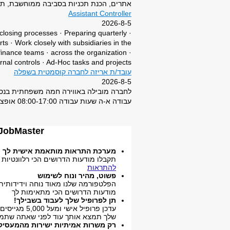
אתרים, הכנת תכניות בסביבה ממוחשבת, תיא
Assistant Controller
דרושים חשמל
2026-8-5
 closing processes · Preparing quarterly
דרושים אלקטר
ts · Work closely with subsidiaries in the
דרושים קמעונ
finance teams · across the organization ·
nal controls · Ad-Hoc tasks and projects
דרושים בטחון 
עובד/ת אריזה לחברה קוסמטית בשפלה
2026-8-5
דרושים כלכלה 
לחברה מובילה באווירה חמה משפחתית בנס צי
עבודה א-ה שעות עבודה 08:00-17:00 אופציה ודרישה לשעות נוספות. מקום חם ותנאים טובים! * לפרטים נוספים ניתן לפנות גם טלפונית למס’ המופיע במודעה
דרושים רכש, יב
דרושים משאבי
JobMaster - אתר הדרושים בו הקריירה המקצועית שלכם ממשיכה לשלב הב
דרושים הוראה
מערכת התראות מותאמת אישית לך
תקבלו מודעות הדרושים הכי רלוונטיות עבורך 24/7 מיד 
דרושים ביטוח
להתראות
פשוט, מהיר ונוח לשימוש
דרושים מדעים
הפלטפורמה שלנו מאוד נוחה וידידותית
מודעות הדרושים הכי מתאימות לך
תן לפרופיל שלך לעבוד בשבילך!
דרושים אחזקה 
עדכן פרופיל אי
שלך תמצא אותך עוד לפני שאתה שתמ
דרושים שיווק
רק משרות אמיתיות ישירות מהמעסיק