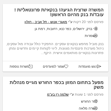
המשרה שרצית הגיעה! בנקאי/ת פרונטאלי/ת !
עובד/ת בנק מהיום הראשון!
פורסם לפני 20 דקות
ע"י
מאגרי אנוש - תל אביב - חולון
בני ברק, ירושלים, כפר כנא, רחובות, רמת גן
משמרות
בנק מוביל מחפש בנקאים עסקיים. התפקיד כולל עבודה מול עסקים,
ניהול מערכות פיננסיות מגוונות, ליווי לקוחות קיימים וחדשים ומתן
פתרונות בנקאיים מותאמים אישית. היקף...
הגש מועמדות
שמור למועדפים
משרות נוספות
מפעל בתחום המזון בכפר החורש מגייס מנהל/ת
משק
פורסם לפני 1 שעות
ע"י
שלמה רז בע"מ
כפר החורש
משרה מלאה