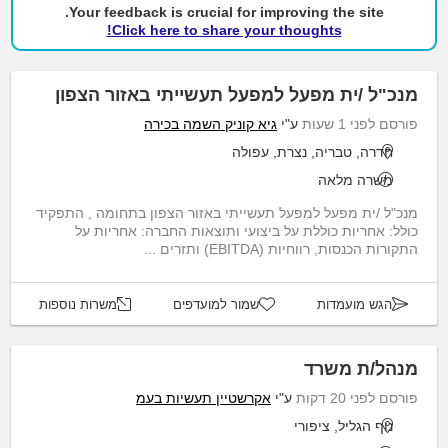
Your feedback is crucial for improving the site.
Click here to share your thoughts!
מנכ"ל /ית מפעל למפעל תעשייתי באזור הצפון
פורסם לפני 1 שעות
ע"י
גיא קוניק השמה בכירה
חדרה, טבריה, נצרת, עפולה
משרה מלאה
מנכ"ל /ית מפעל למפעל תעשייתי באזור הצפון בתחומה , התפקיד
כולל: אחריות כוללת על ביצועי ותוצאות החברה: אחריות על
התקורות הכנסות, רווחיות (EBITDA) ותזרים ...
הגש מועמדות
שמור למועדפים
משרות נוספות
מנהל/ת משרד
פורסם לפני 20 דקות
ע"י
אקרשטיין תעשיות בעמ
נוף הגליל, ציפורי