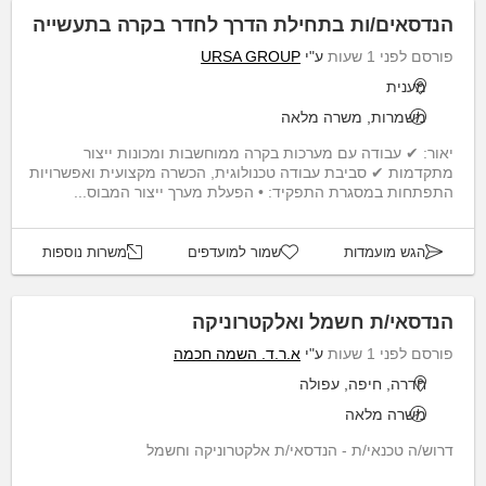
הנדסאים/ות בתחילת הדרך לחדר בקרה בתעשייה
פורסם לפני 1 שעות
ע"י
URSA GROUP
מענית
משמרות, משרה מלאה
יאור: ✔ עבודה עם מערכות בקרה ממוחשבות ומכונות ייצור
מתקדמות ✔ סביבת עבודה טכנולוגית, הכשרה מקצועית ואפשרויות
התפתחות במסגרת התפקיד: • הפעלת מערך ייצור המבוס...
הגש מועמדות
שמור למועדפים
משרות נוספות
הנדסאי/ת חשמל ואלקטרוניקה
פורסם לפני 1 שעות
ע"י
א.ר.ד. השמה חכמה
חדרה, חיפה, עפולה
משרה מלאה
דרוש/ה טכנאי/ת - הנדסאי/ת אלקטרוניקה וחשמל