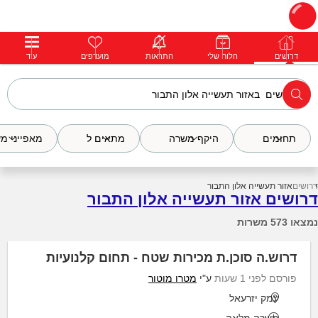
דרושים
דרושים
פרופילים
הלוח שלי
הודעות
התראות
פרימיום
מועדפים
התחבר
עוד
תחומים
היקף משרה
מתאים ל
מאפייני מ
דרושים
אזור תעשייה אלון התבור
דרושים אזור תעשייה אלון התבור
נמצאו 573 משרות
דרוש.ה סוכן.ת מכירות שטח - תחום קלנועיות
פורסם לפני 1 שעות
ע"י
מטרו מוטור
עמק יזרעאל