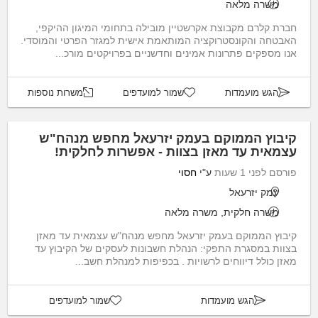
משרה מלאה
חברת קלרם מקבוצת אקרשטיין מובילה בתחומי המיגון ההיקפי,
האבטחה והקונסטרוקציה המותאמת אישית למגזר הפרטי והמוסדי.
אנו מספקים פתרונות אמינים וחדשניים בפרויקטים מורכ...
הגש מועמדות
שמור למועדפים
משרות נוספות
קיבוץ הממוקם בעמק יזרעאל מחפש מנהח"ש
עצמאית עד מאזן בצוות - אפשרות לחלקית!
פורסם לפני 1 שעות
ע"י
חסוי
עמק יזרעאל
משרה חלקית, משרה מלאה
קיבוץ הממוקם בעמק יזרעאל מחפש מנהח"ש עצמאית עד מאזן
בצוות במסגרת התפקי: הנהלת חשבונות לעסקים של הקיבוץ עד
מאזן כולל דיווחים לרשויות . בכפיפות למנהלת חשב...
הגש מועמדות
שמור למועדפים