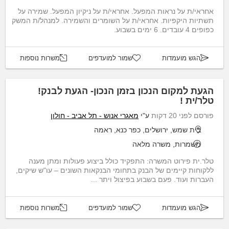
אחראי/ת על נראות המפעל. אחראי/ת על ניקיון המפעל. שמירה על
תשתיות היקפיות. אחראי/ת על השומרים והשמירה. למנהל/ת המשק
כפופים 4 עובדים. 6 ימים בשבוע.
הגש מועמדות
שמור למועדפים
משרות נוספות
הגעת למקום הנכון בזמן הנכון- הגעת לבנק!
טלר/ית !
פורסם לפני 20 דקות
ע"י
מאגרי אנוש - תל אביב - חולון
בית שמש, ירושלים, כפר כנא, ראמה
משמרות, משרה מלאה
טלר.ית פירוט המשרה: התפקיד כולל ביצוע פעולות ומתן מענה
ללקוחות קיימים של הבנק בתחומי הבנקאות השונים – עו"ש שיקים,
העברות ועוד. פעם בשבוע בפיצול ויתר ...
הגש מועמדות
שמור למועדפים
משרות נוספות