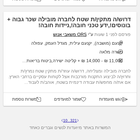
דרוש/ה מתקין/ת שטח לחברה מובילה שכר גבוה +
בונוסים!,ידע טכני חובה!,ניידות חובה!
פורסם לפני 1 שעות
ע"י
ORS משאבי אנוש
יקנעם (מושבה), יקנעם עילית, מגדל העמק, עפולה
משרה מלאה
11,000 ₪ - 14,000 ₪ + קליטה ישירה,ביטוח בריאות,נופשי חברה,ועוד..
לחברה מובילה ומצליחה, דרוש/ה עוזר/ת מתקין שטח נמרץ/ת
וחרוץ/ה לביצוע התקנות מורכבות אצל לקוחות עסקיים ברחבי הארץ.
אם את/ה מחפש/ת עבודה דינמית בשטח, אוהב/ת לעבוד...
הגש מועמדות
שמור למועדפים
משרות נוספות
10
...
3
2
1
המשרות באתר מיועדות לנשים וגברים כאחד