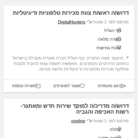
דרוש/ה ראש/ת צוות מכירות טלפוניות ודיגיטליות
פורסם לפני 1 שעות
ע"י
DigitalHunters
נוף הגליל
משרה מלאה
שעות גמישות
📍 מיקום: מטה החברה, נוף הגליל חברה מוכרת ומובילה בישראל
בתחום הרהיטים והמזרונים, מחפשת ראש/ת צוות להוביל ולבנות
מחלקת מכירות טלפוניות ודיגיטליות חדשה מהיסו...
הגש מועמדות
שמור למועדפים
משרות נוספות
דרוש/ה מדריכ/ה למוקד שירות חדש ומאתגר-
רשות האכיפה והגביה
פורסם לפני 1 שעות
ע"י
oneline
עפולה
משרה מלאה