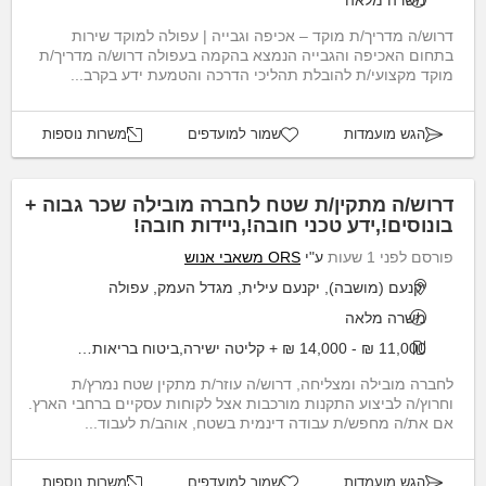
דרוש/ה מדריך/ת מוקד – אכיפה וגבייה | עפולה למוקד שירות
בתחום האכיפה והגבייה הנמצא בהקמה בעפולה דרוש/ה מדריך/ת
מוקד מקצועי/ת להובלת תהליכי הדרכה והטמעת ידע בקרב...
הגש מועמדות
שמור למועדפים
משרות נוספות
דרוש/ה מתקין/ת שטח לחברה מובילה שכר גבוה +
בונוסים!,ידע טכני חובה!,ניידות חובה!
פורסם לפני 1 שעות
ע"י
ORS משאבי אנוש
יקנעם (מושבה), יקנעם עילית, מגדל העמק, עפולה
משרה מלאה
11,000 ₪ - 14,000 ₪ + קליטה ישירה,ביטוח בריאות,נופשי חברה,ועוד..
לחברה מובילה ומצליחה, דרוש/ה עוזר/ת מתקין שטח נמרץ/ת
וחרוץ/ה לביצוע התקנות מורכבות אצל לקוחות עסקיים ברחבי הארץ.
אם את/ה מחפש/ת עבודה דינמית בשטח, אוהב/ת לעבוד...
הגש מועמדות
שמור למועדפים
משרות נוספות