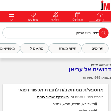
דרושים
דרושים
פרופילים
הלוח שלי
הודעות
התראות
פרימיום
מועדפים
התחבר
עוד
תחומים
היקף משרה
מתאים ל
מאפייני מ
דרושים
אל עריאן
דרושים אל עריאן
נמצאו 565 משרות
מחסנאי/ת ממוחשב/ת לחברת מכשור רפואי
פורסם לפני 1 שעות
ע"י
רזונטיקס ישראל בע"מ
אור עקיבא, חדרה, חריש, נתניה