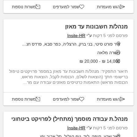
הגש מועמדות
שמור למועדפים
משרות נוספות
מנהל/ת חשבונות עד מאזן
פורסם לפני 5 דקות
ע"י
Insite-HR
איר פורט סיטי, בני ברק, הרצליה, כפר סבא, פרדס חנה כרכור
משרה מלאה
14,000 ₪ - 20,000 ₪
תיאור התפקיד: מנהל/ת חשבונות עד מאזן במספר פרויקטים טיפול
ברישומי חתך (הוצאות לשלם, הכנסות לקבל, הוצאות מראש,
הכנסות מראש) התאמות כרטיסים מאזנים עבודה עם מר...
הגש מועמדות
שמור למועדפים
משרות נוספות
מנהל.ת עבודה מוסמך (מתחיל) לפרויקט ביטחוני
פורסם לפני 5 דקות
ע"י
Insite-HR
באר שבע, חיפה, לוד, נוף הגליל, תל אביב יפו