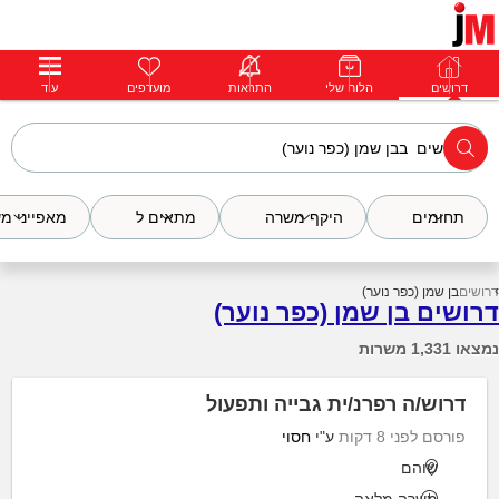
דרושים
דרושים
פרופילים
הלוח שלי
הודעות
התראות
פרימיום
מועדפים
התחבר
עוד
תחומים
היקף משרה
מתאים ל
מאפייני מ
דרושים
בן שמן (כפר נוער)
דרושים בן שמן (כפר נוער)
נמצאו 1,331 משרות
דרוש/ה רפרנ/ית גבייה ותפעול
פורסם לפני 8 דקות
ע"י
חסוי
שוהם