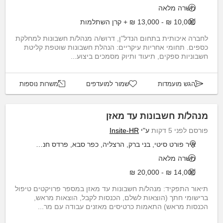
משרה מלאה
10,000 ₪ - 13,000 ₪ + קרן השתלמות
לחברה איכותית בתחום הנדל"ן, דרוש/ה מנהל/ת חשבונות למחלקת
כספים. תחומי אחריות עיקריים: הנהלת חשבונות שוטפת קליטת
חשבוניות ספקים, תיעוד ותיוק מסמכים ביצוע...
הגש מועמדות
שמור למועדפים
משרות נוספות
מנהל/ת חשבונות עד מאזן
פורסם לפני 5 דקות
ע"י
Insite-HR
איר פורט סיטי, בני ברק, הרצליה, כפר סבא, פרדס חנה כרכור
משרה מלאה
14,000 ₪ - 20,000 ₪
תיאור התפקיד: מנהל/ת חשבונות עד מאזן במספר פרויקטים טיפול
ברישומי חתך (הוצאות לשלם, הכנסות לקבל, הוצאות מראש,
הכנסות מראש) התאמות כרטיסים מאזנים עבודה עם מר...