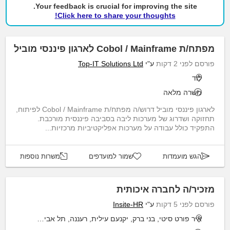
Your feedback is crucial for improving the site.
Click here to share your thoughts!
מפתח/ת Cobol / Mainframe לארגון פיננסי מוביל
פורסם לפני 2 דקות
ע"י
Top-IT Solutions Ltd
לוד
משרה מלאה
לארגון פיננסי מוביל דרוש/ה מפתח/ת Cobol / Mainframe לפיתוח,
תחזוקה ושדרוג של מערכות ליבה בסביבה פיננסית מורכבת.
התפקיד כולל עבודה על מערכות אפליקטיביות מרכזיות...
הגש מועמדות
שמור למועדפים
משרות נוספות
מזכיר/ה לחברה איכותית
פורסם לפני 5 דקות
ע"י
Insite-HR
איר פורט סיטי, בני ברק, יקנעם עילית, רעננה, תל אביב יפו