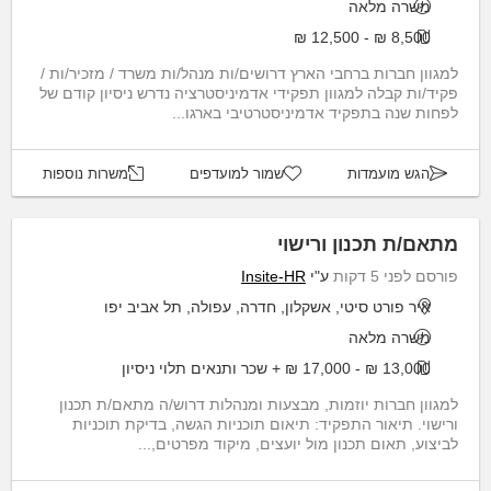
משרה מלאה
8,500 ₪ - 12,500 ₪
למגוון חברות ברחבי הארץ דרושים/ות מנהל/ות משרד / מזכיר/ות /
פקיד/ות קבלה למגוון תפקידי אדמיניסטרציה נדרש ניסיון קודם של
לפחות שנה בתפקיד אדמיניסטרטיבי בארגו...
הגש מועמדות
שמור למועדפים
משרות נוספות
מתאם/ת תכנון ורישוי
פורסם לפני 5 דקות
ע"י
Insite-HR
איר פורט סיטי, אשקלון, חדרה, עפולה, תל אביב יפו
משרה מלאה
13,000 ₪ - 17,000 ₪ + שכר ותנאים תלוי ניסיון
למגוון חברות יוזמות, מבצעות ומנהלות דרוש/ה מתאם/ת תכנון
ורישוי. תיאור התפקיד: תיאום תוכניות הגשה, בדיקת תוכניות
לביצוע, תאום תכנון מול יועצים, מיקוד מפרטים,...