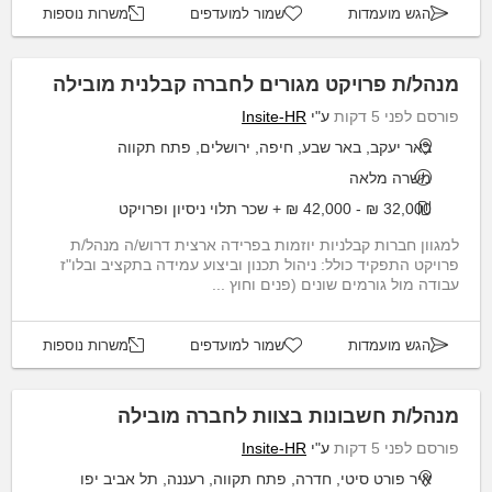
הגש מועמדות
שמור למועדפים
משרות נוספות
מנהל/ת פרויקט מגורים לחברה קבלנית מובילה
פורסם לפני 5 דקות
ע"י
Insite-HR
באר יעקב, באר שבע, חיפה, ירושלים, פתח תקווה
משרה מלאה
32,000 ₪ - 42,000 ₪ + שכר תלוי ניסיון ופרויקט
למגוון חברות קבלניות יוזמות בפרידה ארצית דרוש/ה מנהל/ת
פרויקט התפקיד כולל: ניהול תכנון וביצוע עמידה בתקציב ובלו"ז
עבודה מול גורמים שונים (פנים וחוץ ...
הגש מועמדות
שמור למועדפים
משרות נוספות
מנהל/ת חשבונות בצוות לחברה מובילה
פורסם לפני 5 דקות
ע"י
Insite-HR
איר פורט סיטי, חדרה, פתח תקווה, רעננה, תל אביב יפו