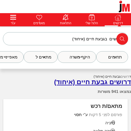
דרושים
דרושים
פרופילים
הלוח שלי
הודעות
התראות
פרימיום
מועדפים
התחבר
עוד
תחומים
היקף משרה
מתאים ל
מאפייני מ
דרושים
גבעת חיים (איחוד)
דרושים גבעת חיים (איחוד)
נמצאו 941 משרות
מתאם/ת רכש
פורסם לפני 5 דקות
ע"י
חסוי
נתניה