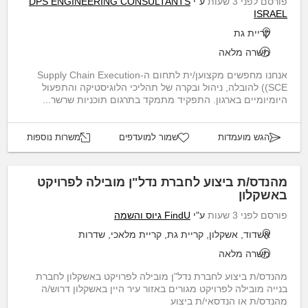
פורסם לפני 3 שעות
ע"י
DPS ENGINEERING CONSULTANTS
ISRAEL
קריית גת
משרה מלאה
אנחנו מחפשים מקצוען/ית לתחום ה-Supply Chain Execution
(SCE) להובלה, ניהול ובקרה של תהליכי הלוגיסטיקה והתפעול
היומיומיים בארגון. התפקיד מתמקד בתרגום תוכניות שרשר...
הגש מועמדות
שמור למועדפים
משרות נוספות
מהנדס/ת ביצוע לחברת נדל"ן מובילה לפרויקט
באשקלון
פורסם לפני 3 שעות
ע"י
FindU גיוס והשמה
אשדוד, אשקלון, קריית גת, קריית מלאכי, שדרות
משרה מלאה
מהנדס/ת ביצוע לחברת נדל"ן מובילה לפרויקט באשקלון לחברת
בנייה מובילה לפרויקט מגורים באזור עיר היין באשקלון דרוש/ה
מהנדס/ת או הנדסאי/ת ביצוע