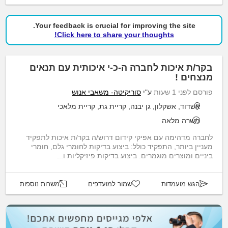
Your feedback is crucial for improving the site.
Click here to share your thoughts!
בקר/ת איכות לחברה ה-כ-י איכותית עם תנאים
מנצחים !
פורסם לפני 1 שעות
ע"י
סוריקיטה- משאבי אנוש
אשדוד, אשקלון, גן יבנה, קריית גת, קריית מלאכי
משרה מלאה
לחברה מדהימה עם אפיקי קידום דרוש/ה בקר/ת איכות לתפקיד
מעניין ביותר, התפקיד כולל: ביצוע בדיקות לחומרי גלם, חומרי
ביניים ומוצרים מוגמרים. ביצוע בדיקות פיזיקליות ו...
הגש מועמדות
שמור למועדפים
משרות נוספות