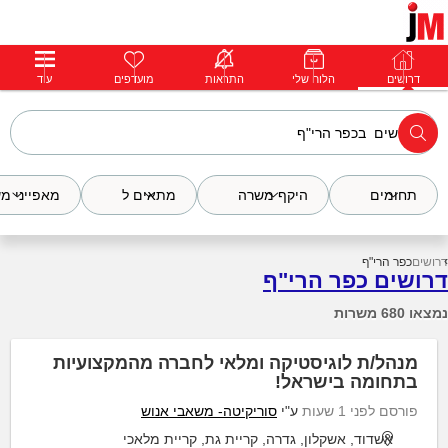
דרושים
דרושים
פרופילים
הלוח שלי
הודעות
התראות
פרימיום
מועדפים
התחבר
עוד
תחומים
היקף משרה
מתאים ל
מאפייני מ
דרושים
כפר הרי"ף
דרושים כפר הרי"ף
נמצאו 680 משרות
מנהל/ת לוגיסטיקה ומלאי לחברה מהמקצועיות
בתחומה בישראל!
פורסם לפני 1 שעות
ע"י
סוריקיטה- משאבי אנוש
אשדוד, אשקלון, גדרה, קריית גת, קריית מלאכי