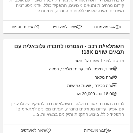
קידום מרהיבות ותנאים מצוינים, התפקיד כולל: אדמיניסטרציה
משרדית, מענה טלפוני ללקוחות החברה, פתיחת קר...
הגש מועמדות
שמור למועדפים
משרות נוספות
חשמלאי/ת רכב - הצטרפו לחברה גלובאלית עם
תנאים שווים 18K!
פורסם לפני 1 שעות
ע"י
חסוי
אשדוד, חיפה, לוד, קריית מלאכי, רמלה
משרה מלאה
משרה בכירה
,
שעות גמישות
18,000 ₪ - 20,000 ₪
לחברה מוכרת מאוד דרוש/ה - חשמלאי/ת רכב לתפקיד שכולו עניין
עם אפיקי קידום מטורפים בחברה, תנאים מצוינים למתאימים!
התפקיד כולל: ביצוע התקנות ותיקונים במשאיות, ב...
הגש מועמדות
שמור למועדפים