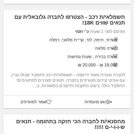
חשמלאי/ת רכב - הצטרפו לחברה גלובאלית עם
תנאים שווים 18K!
פורסם לפני 1 שעות
ע"י
חסוי
אשדוד, חיפה, לוד, קריית מלאכי, רמלה
משרה מלאה
משרה בכירה
,
שעות גמישות
18,000 ₪ - 20,000 ₪
לחברה מוכרת מאוד דרוש/ה - חשמלאי/ת רכב לתפקיד שכולו עניין
עם אפיקי קידום מטורפים בחברה, תנאים מצוינים למתאימים!
התפקיד כולל: ביצוע התקנות ותיקונים במשאיות, ב...
הגש מועמדות
שמור למועדפים
מחסנאי/ת לחברה הכי חזקה בתחומה - תנאים
ש-ו-ו-י-ם !!!!!