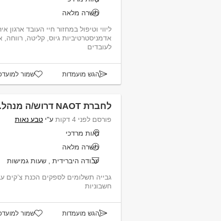
משרה מלאה
ליווי וטיפול במחזור חיי העובד ארגון א
לעובדים
הגש מועמדות
שמור למועדפ
לחברת NAOT דרוש/ה מנהל.ת חשבונות
פורסם לפני 4 דקות
ע"י
טבע נאות
נאות מרדכי
משרה מלאה
עבודה היברידית
,
שעות גמישות
גבייה תשלומים לספקים הכנת צ
חשבוניות
הגש מועמדות
שמור למועדפ