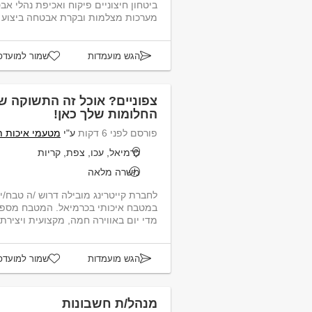
ביטחון חיצוניים פיקוח ואכיפת נהלי א
מערכות מצלמות ובקרת אבטחה ביצוע תח
הגש מועמדות
שמור למועדפ
צפוניים? אוכל זה התשוקה 
החלומות שלך כאן!
פורסם לפני 6 דקות
ע"י
מטעמי איכות תפן (1991
כרמיאל, עכו, צפת, קריות
משרה מלאה
לחברת קייטרינג מובילה דרוש /ה טבח/
מדי יום באווירה חמה, מקצועית ויצירתי
הגש מועמדות
שמור למועדפ
מנהל/ת חשבונות