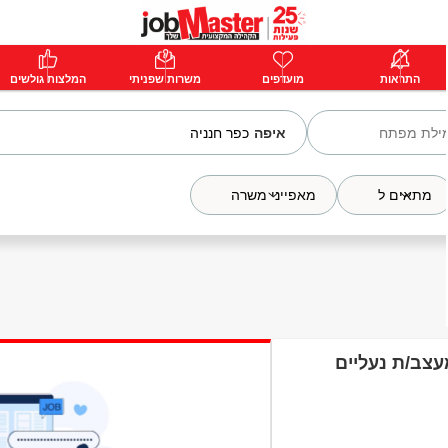
ת
התראות
פרימיום
מועדפים
התחבר
משרות שפניתי
המלצות גולשים
איפה
מתאים ל
מאפייני משרה
עצב/ת נעליים