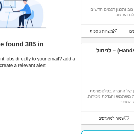
צוב ותכנון דגמים חדשים
לם העיצוב
ים
משרות נוספות
We found 385 inכפר חננ
דרוש/ה מנהל איקומרס (Hands-On) – לניהול
nt jobs directly to your email? add a
eate a relevant alert :-)
ין של החברה בפלטפורמת
 חווית משתמש והגדלת מכירות.
 המוצר...
שמור למועדפים