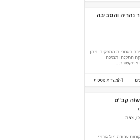
דרוש/ה טכנאי/ת PC באזור נהריה והסביבה באחריות התפקיד: מתן
סיוע טכני למשתמשי קצה, טיפול ותחזוקה התקנה ותמיכה
ים
משרות נוספות
ש/ה קב"ט
כו, צפת
וחות עבודה מול גורמי