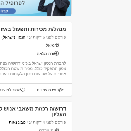
מנהל/ת מכירות ותפעול באזור
פורסם לפני 6 דקות
ע"י
הנסון (ישראל) 
כרמיאל
משרה מלאה
לחברת הנסון ישראל בע"מ דרוש/ה מנהל
צפון התפקיד כולל: מכירות שטח הכולל
אחריות על שביעות רצון הלקוחות והעובד
הגש מועמדות
שמור למועדפ
דרוש/ה רכז/ת משאבי אנוש ל
העליון
פורסם לפני 4 דקות
ע"י
טבע נאות
נאות מרדכי