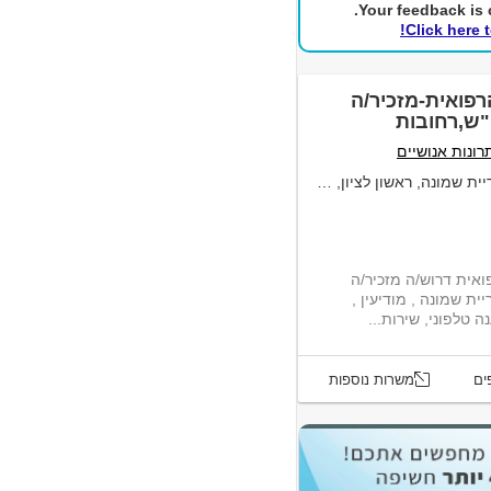
Your feedback is c
Click here 
פואית-מזכיר/ה
"ש,רחובות
ונות אנושיים
מונה, ראשון לציון, רחובות
אית דרוש/ה מזכיר/ה
ת שמונה , מודיעין ,
ים
משרות נוספות