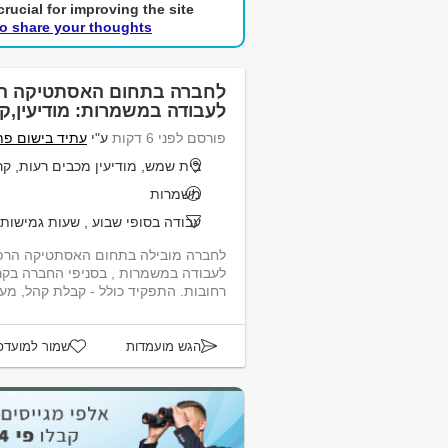
rucial for improving the site.
to share your thoughts!
לחברה בתחום האסתטיקה הר
לעבודה במשמרות: מודיעין,ק
פורסם לפני 6 דקות
ע"י
עתיד בישום פתר
בית שמש, מודיעין מכבים רעות, קריית ש
משמרות
עבודה בסופי שבוע
,
שעות גמישות
לחברה מובילה בתחום האסתטיקה הרפו
לעבודה במשמרות , בסניפי החברה בקריי
רחובות. התפקיד כולל - קבלת קהל, מענה טלפוני, שירות...
הגש מועמדות
שמור למועדפ