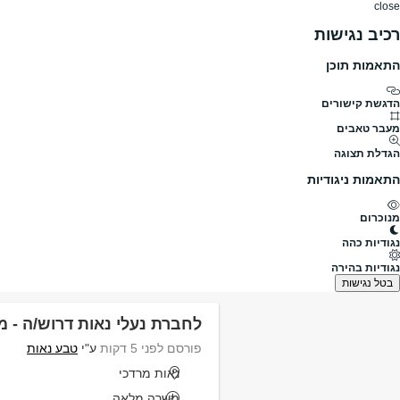
close
רכיב נגישות
התאמות תוכן
דרושים
דרושים
פרופילים
הלוח שלי
הודעו
הדגשת קישורים
מה
מעבר טאבים
הגדלת תצוגה
תחומים
היקף משרה
התאמות ניגודיות
מנוכרום
דרושים
כפר חנניה
נגודיות כהה
דרושים כפר חנניה
נגודיות בהירה
נמצאו 385 משרות
בטל נגישות
לחברת נעלי נאות דרוש/ה - מ
פורסם לפני 5 דקות
ע"י
טבע נאות
נאות מרדכי
משרה מלאה