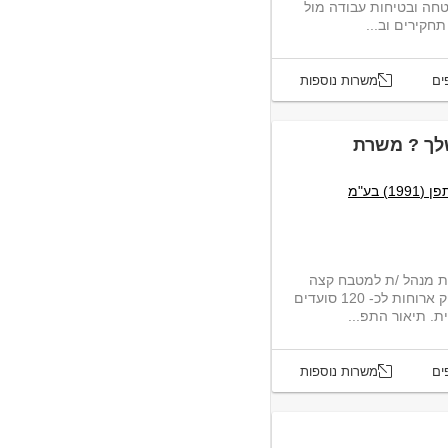
בטחה ובטיחות עבודה מול
קירים וב...
ים
משרות נוספות
שלך ? משרת
) בע"מ
ית מנהל /ת למטבח קצה
במטבח איכותי בכרמיאל. המטבח מספק ארוחות לכ- 120 סועדים
ת. תיאור התפ...
ים
משרות נוספות