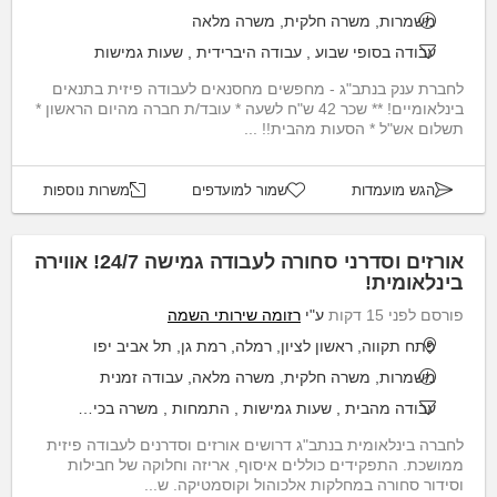
משמרות, משרה חלקית, משרה מלאה
עבודה בסופי שבוע
,
עבודה היברידית
,
שעות גמישות
לחברת ענק בנתב"ג - מחפשים מחסנאים לעבודה פיזית בתנאים
בינלאומיים! ** שכר 42 ש"ח לשעה * עובד/ת חברה מהיום הראשון *
תשלום אש"ל * הסעות מהבית!! ...
הגש מועמדות
שמור למועדפים
משרות נוספות
אורזים וסדרני סחורה לעבודה גמישה 24/7! אווירה
בינלאומית!
פורסם לפני 15 דקות
ע"י
רזומה שירותי השמה
פתח תקווה, ראשון לציון, רמלה, רמת גן, תל אביב יפו
משמרות, משרה חלקית, משרה מלאה, עבודה זמנית
עבודה מהבית
,
שעות גמישות
,
התמחות
,
משרה בכירה
,
עבודה בלי
לחברה בינלאומית בנתב"ג דרושים אורזים וסדרנים לעבודה פיזית
ממושכת. התפקידים כוללים איסוף, אריזה וחלוקה של חבילות
וסידור סחורה במחלקות אלכוהול וקוסמטיקה. ש...