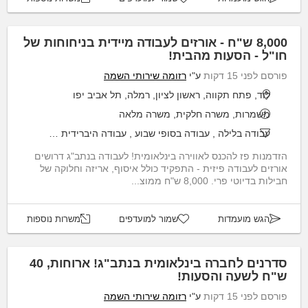
8,000 ש"ח - אורזים לעבודה מיידית בניחוחות של
חו"ל - הסעות מהבית!
פורסם לפני 15 דקות
ע"י
רזומה שירותי השמה
לוד, פתח תקווה, ראשון לציון, רמלה, תל אביב יפו
משמרות, משרה חלקית, משרה מלאה
עבודה בלילה
,
עבודה בסופי שבוע
,
עבודה היברידית
,
שעות גמישות
הזדמנות פז להכנס לאווירה בינלאומית! לעבודה בנתב"ג דרושים
אורזים לעבודה פיזית - התפקיד כולל איסוף, אריזה וחלוקה של
חבילות בדיוטי פרי. 8,000 ש"ח ממוצ...
הגש מועמדות
שמור למועדפים
משרות נוספות
סדרנים לחברה בינלאומית בנתב"ג! ארוחות, 40
ש"ח לשעה והסעות!
פורסם לפני 15 דקות
ע"י
רזומה שירותי השמה