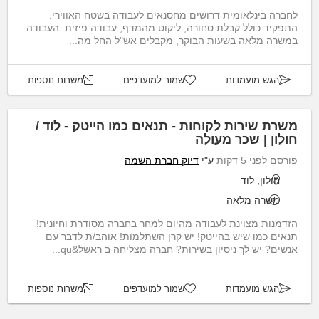
לחברה בינלאומית דרושים מחסנאים לעבודה בשטח האווירי.
התפקיד כולל קבלת סחורה, ליקוט מהמדף, עבודה פיזית. העבודה
במשרה מלאה בשעות הבוקר, מקבלים אש"ל החל מה...
הגש מועמדות
שמור למועדפים
משרות נוספות
משרת שירות לקוחות - תנאים כמו הייטק - לוד /
חולון | שכר מעולה
פורסם לפני 5 דקות
ע"י
דיוק חברת השמה
חולון, לוד
משרה מלאה
הזדמנות מצוינת לעבודה מהיום למחר בחברה מסודרת וחיונית!
תנאים כמו שיש בהייטק! יש קרן השתלמות! אוהב/ת לדבר עם
אנשים? יש לך ניסיון בשירות? חברה מצליחה ב ראשל&qu...
הגש מועמדות
שמור למועדפים
משרות נוספות