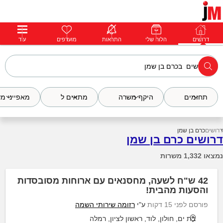
דרושים
דרושים
פרופילים
הלוח שלי
הודעות
התראות
פרימיום
מועדפים
התחבר
עוד
תחומים
היקף משרה
מתאים ל
מאפייני מ
דרושים
כרם בן שמן
דרושים כרם בן שמן
נמצאו 1,332 משרות
42 ש"ח לשעה, מחסנאים עם ארוחות מסובסדות
והסעות מהבית!
פורסם לפני 15 דקות
ע"י
רזומה שירותי השמה
בת ים, חולון, לוד, ראשון לציון, רמלה