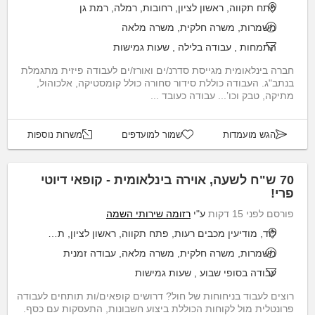
פתח תקווה, ראשון לציון, רחובות, רמלה, רמת גן
משמרות, משרה חלקית, משרה מלאה
התמחות
,
עבודה בלילה
,
שעות גמישות
חברה בינלאומית מגייסת סדרנ/ים ואורז/ים לעבודה פיזית מתגמלת
בנתב"ג. העבודה כוללת סידור סחורה כולל קומסטיקה, אלכוהול,
מתיקה, טבק וכו’... עבודה כעובד ...
הגש מועמדות
שמור למועדפים
משרות נוספות
70 ש"ח לשעה, אוירה בינלאומית - קופאי דיוטי
פרי!
פורסם לפני 15 דקות
ע"י
רזומה שירותי השמה
לוד, מודיעין מכבים רעות, פתח תקווה, ראשון לציון, תל אביב יפו
משמרות, משרה חלקית, משרה מלאה, עבודה זמנית
עבודה בסופי שבוע
,
שעות גמישות
רוצים לעבוד בניחוחות של חול? דרושים קופאים/ות תותחים לעבודה
פרונטלית מול לקוחות הכוללת ביצוע חשבונות, התעסקות עם כסף.