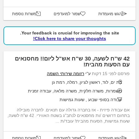
הגש מועמדות
שמור למועדפים
משרות נוספות
Your feedback is crucial for improving the site.
Click here to share your thoughts!
42 ש"ח לשעה, 30 ש"ח אש"ל ליום!! מחסנאים
עם הסעות מהבית!
פורסם לפני 15 דקות
ע"י
רזומה שירותי השמה
בת ים, לוד, ראשון לציון, רמלה, רמת גן
משמרות, משרה חלקית, משרה מלאה, עבודה זמנית
עבודה בסופי שבוע
,
שעות גמישות
אם עבודה פיזית - אז בחברה גדולה עם תנאים. לחברה מובילה
בתחום דרושים /ות מחסנאים לנתב"ג בשטח האווירי. 42 ש"ח לשעה,
שעות גמישות, הסעות מהבית! עובד/ת ...
הגש מועמדות
שמור למועדפים
משרות נוספות