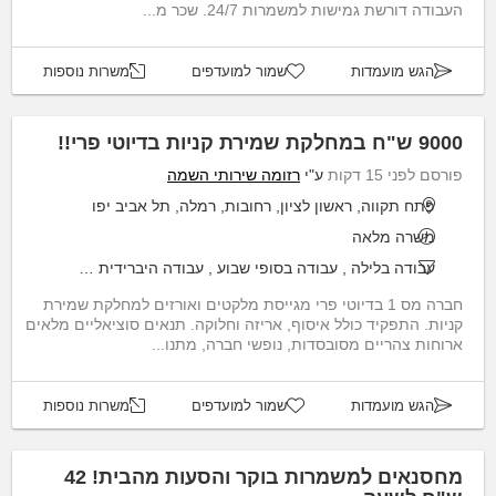
העבודה דורשת גמישות למשמרות 24/7. שכר מ...
הגש מועמדות
שמור למועדפים
משרות נוספות
9000 ש"ח במחלקת שמירת קניות בדיוטי פרי!!
פורסם לפני 15 דקות
ע"י
רזומה שירותי השמה
פתח תקווה, ראשון לציון, רחובות, רמלה, תל אביב יפו
משרה מלאה
עבודה בלילה
,
עבודה בסופי שבוע
,
עבודה היברידית
,
שעות גמישות
חברה מס 1 בדיוטי פרי מגייסת מלקטים ואורזים למחלקת שמירת
קניות. התפקיד כולל איסוף, אריזה וחלוקה. תנאים סוציאליים מלאים
ארוחות צהריים מסובסדות, נופשי חברה, מתנו...
הגש מועמדות
שמור למועדפים
משרות נוספות
מחסנאים למשמרות בוקר והסעות מהבית! 42