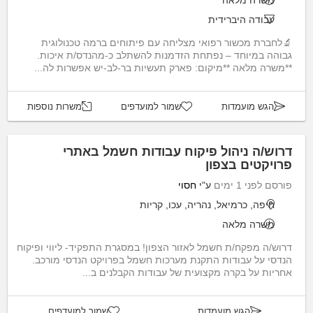
משרה מלאה
עבודה היברידית
🔬לחברת מכשור רפואי מצליחה עם פיתוחים ברמה טכנולוגית
גבוהה במיוחד – נפתחת הזדמנות להשתלב כ-מהנדס/ת איכות.
**משרה מלאה **מיקום: פארק תעשיות בר-לב-יש אפשרות לה...
הגש מועמדות
שמור למועדפים
משרות נוספות
דרוש/ה ניהול פיקוח עבודות חשמל באתרי
פרויקטים בצפון
פורסם לפני 1 ימים
ע"י
חסוי
חיפה, כרמיאל, נהריה, עכו, קריות
משרה מלאה
דרוש/ה מפקח/ת חשמל לאזור הצפון! במסגרת התפקיד- ליווי ופיקוח
הנדסי על עבודות התקנת מערכות חשמל בפרויקט הנדסי מורכב.
אחריות על בקרה מקצועית של עבודות הקבלנים ב...
הגש מועמדות
שמור למועדפים