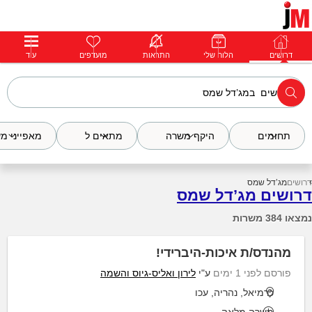
דרושים
דרושים
פרופילים
הלוח שלי
הודעות
התראות
פרימיום
מועדפים
התחבר
עוד
תחומים
היקף משרה
מתאים ל
מאפייני מ
דרושים
מג’דל שמס
דרושים מג’דל שמס
נמצאו 384 משרות
מהנדס/ת איכות-היברידי!
פורסם לפני 1 ימים
ע"י
לירון ואליס-גיוס והשמה
כרמיאל, נהריה, עכו