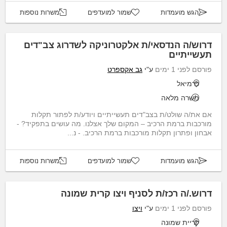
הגש מועמדות
שמור למועדפים
משרות נוספות
דרוש/ה הנדסאי/ת אלקטרוניקה לשדרוג צב"דים
תעשייתיים
פורסם לפני 1 ימים
ע"י
גב אקספרט
כרמיאל
משרה מלאה
אם את/ה שולט/ת בצב"דים תעשייתיים ויודע/ת לפתור תקלות
מורכבות ברמת הרכיב – המקום שלך אצלנו. מה עושים בתפקיד? -
אבחון ופתרון תקלות מורכבות ברמת הרכיב. - נ...
הגש מועמדות
שמור למועדפים
משרות נוספות
דרוש./ה רכז/ת לסניף ויצו קרית שמונה
פורסם לפני 1 ימים
ע"י
ויצו
קריית שמונה