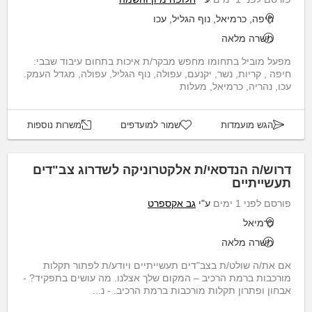
חיפה, כרמיאל, נוף הגליל, עכו
משרה מלאה
מפעל מוביל בתחומו מחפש מבקר/ת איכות בתחום עיבוד שבבי:
חיפה , קריות, נשר, יקנעם, עפולה, נוף הגליל, עפולה, מגדל העמק.
עכו, נהריה, כרמיאל, מעלות
הגש מועמדות
שמור למועדפים
משרות נוספות
דרוש/ה הנדסאי/ת אלקטרוניקה לשדרוג צב"דים
תעשייתיים
פורסם לפני 1 ימים
ע"י
גב אקספרט
כרמיאל
משרה מלאה
אם את/ה שולט/ת בצב"דים תעשייתיים ויודע/ת לפתור תקלות
מורכבות ברמת הרכיב – המקום שלך אצלנו. מה עושים בתפקיד? -
אבחון ופתרון תקלות מורכבות ברמת הרכיב. - נ...