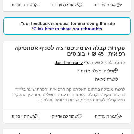
הגש מועמדות
שמור למועדפים
משרות נוספות
Your feedback is crucial for improving the site.
Click here to share your thoughts!
פקיד/ת קבלה ואדמיניסטרציה לסניף אסתטיקה
רפואית | 45 ₪ + בונוסים
פורסם לפני 3 שעות
ע"י
לJust Premium
ירושלים, מעלה אדומים
משרה מלאה
לרשת מובילה בתחום האסתטיקה הרפואית והסרת שיער בלייזר
דרוש/ה פקיד/ת קבלה הסניפים : רעננה ירושלים ומודיעין התפקיד
כולל קבלת לקוחות בסניף, שירות פרונטלי וטלפונ...
הגש מועמדות
שמור למועדפים
משרות נוספות