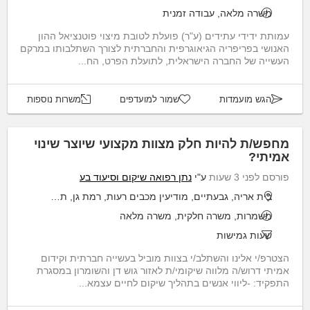
משרה מלאה, עבודה זמנית
עמותת ידידי עתידים (ע"ר) פועלת לטובת מיצוי פוטנציאל ההון
האנושי בפריפריה הגיאוגרפית והחברתית לצורך השתלבותו במרקם
העשייה של החברה הישראלית, לתועלת הפרט, הח...
הגש מועמדות
שמור למועדפים
משרות נוספות
מחפש/ת להיות חלק מצוות מקצועי שיוצר שינוי
אמיתי?
פורסם לפני 3 שעות
ע"י
נתן רפואה שיקום וסיעוד בע
בית אריה, גבעתיים, מודיעין מכבים רעות, רמת גן, תל אביב יפו
משמרות, משרה חלקית, משרה מלאה
שעות גמישות
הצטרפ/י אלינו והשתלב/י בצוות מוביל בעשייה חברתית וקידום
אמיתי דרוש/ה מלווה שיקומי/ת לאזור גוש דן והשומרון במסגרת
התפקיד: -ליווי אנשים בתהליך שיקום לחיים עצמא...