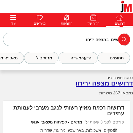
דרושים
דרושים
פרופילים
הלוח שלי
הודעות
התראות
פרימיום
מועדפים
התחבר
עוד
תחומים
היקף משרה
מתאים ל
מאפייני מ
דרושים
מצפה יריחו
דרושים מצפה יריחו
נמצאו 267 משרות
דרוש/ה רכז/ת מאיץ רשותי לנגב מערבי לעמותת
עתידים
פורסם לפני 3 שעות
ע"י
מתאם - לפיתוח משאבי אנוש
אופקים, אשכולות, באר שבע, ניר עוז, שדרות