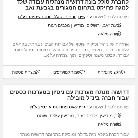
לחברת סולל בונה דרוש’ה מנהל/ת עבודה שלד
למגה פרויקט בתחום המגורים בגבעת זאב
פורסם לפני 2 שעות
ע"י
שיכון ובינוי - סולל בונה תשתיות בע"מ
גבעת זאב, ירושלים, מודיעין מכבים רעות
משרה מלאה
אחריות על ניהול ופיקוח שוטף של עבודות הביצוע באתר, בהתאם
ללוחות זמנים, תקציב, תוכניות עבודה ונהלי בטיחות. ניהול צוותי
עבודה, קבלני משנה וספקים, תוך שמירה על א...
הגש מועמדות
שמור למועדפים
משרות נוספות
דרוש/ה מנתח מערכות עם ניסיון במערכות כספים
עבור חברה בינ"ל מובילה
פורסם לפני 1 שעות
ע"י
גרינהאוס פתרונות איי.טי בע"מ
לוד, מודיעין מכבים רעות, מודיעין עילית, שוהם
משרה מלאה
עבור חברה בינלאומית גדולה ומובילה בתחומה דרוש/ה מנתח