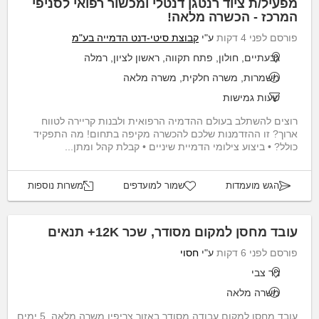
מפעיל/ת ציוד רנטגן דנטלי ומכשור רפואי לסניפי
המרכז - הכשרה מלאה!
פורסם לפני 4 דקות
ע"י
קבוצת סיטי-דנט הדמייה בע"מ
גבעתיים, חולון, פתח תקווה, ראשון לציון, רמלה
משמרות, משרה חלקית, משרה מלאה
שעות גמישות
רוצים להשתלב בעולם ההדמיה הרפואית ולבנות קריירה לטווח
ארוך? זו ההזדמנות שלכם להכשרה מקיפה בתחום! מה התפקיד
כולל? • ביצוע צילומי הדמיית שיניים • קבלת קהל ומתן...
הגש מועמדות
שמור למועדפים
משרות נוספות
עובד מחסן למקום מסודר, שכר 12K+ תנאים
פורסם לפני 6 דקות
ע"י
חסוי
ניר צבי
משרה מלאה
עובד מחסן למקום עבודה מסודר באזור צריפין משרה מלאה, 5 ימים