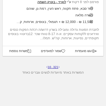
פורסם לפני 8 דקות
ע"י
לואיזי - בוטיק השמה
כפר סבא, פתח תקווה, ראש העין, רמת גן, שוהם
משרה מלאה
11,500 ₪ - 12,000 ₪ + תגמולי, בונוסים, ארוחות, קה"ש, נסיעות
לחברת הסעות גדולה ומובילה בשרון דרוש/ה רכז/ת הפקות כנסים
ואירועים ללקוחות עסקיים. א-ה 8-17 טווח שכר: 12ברוטו+ בונוסים
תקופתיים, נסיעות, ארוחות, קה"ש. תמלו...
הגש מועמדות
שמור למועדפים
משרות נוספות
10
...
3
2
1
המשרות באתר מיועדות לנשים וגברים כאחד