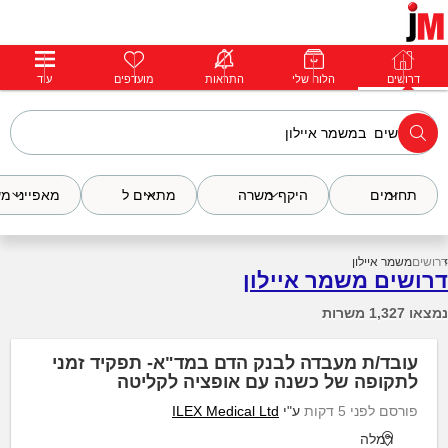
דרושים
דרושים
פרופילים
הלוח שלי
הודעות
התראות
פרימיום
מועדפים
התחבר
עוד
תחומים
היקף משרה
מתאים ל
מאפייני מ
דרושים
משמר איילון
דרושים משמר איילון
נמצאו 1,327 משרות
עובד/ת מעבדה לבנק הדם במד"א- תפקיד זמני
לתקופה של כשנה עם אופציה לקליטה
פורסם לפני 5 דקות
ע"י
ILEX Medical Ltd
רמלה