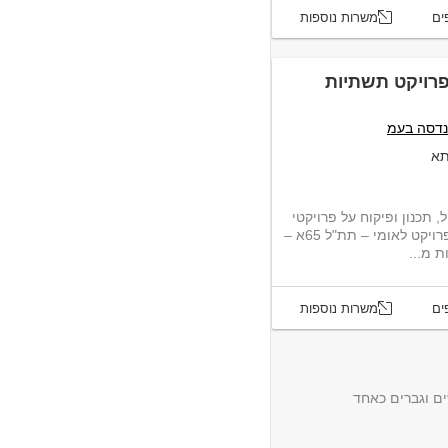
ים
משרות נוספות
פרויקט תשתיות
נדסה בעמ
תא
 תכנון ופיקוח על פרויקטי
תשתית, מזמינה אותך להצטרף למגה פרויקט לאומי – תת"ל 65א –
 מ...
ים
משרות נוספות
ם וגברים כאחד