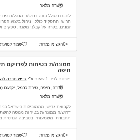
משרה מלאה
לחברת סולל בונה דרוש/ה מנהל/ת פרוי
חריש התפקיד כולל: ניהול ביצוע הפרוי
זמנים. בקרה על קבלני משנה, ספקים ועו
הגש מועמדות
שמור למועדפ
ממונה/ת בטיחות לפרויקט תש
חיפה
פורסם לפני 1 שעות
ע"י
גדיש חברה לה
חדרה, חיפה, טירת כרמל, יקנעם (
משרה מלאה
לקבוצת גדיש, מהמובילות בישראל בניה
דרוש/ה ממונה/ת בטיחות מנוסה להשת
תחבורתי משמעותי, בסביבה הנדסית מ
התפקי...
הגש מועמדות
שמור למועדפ