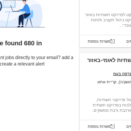
קט לפרויקט תשתיות באזור
קט ניהול תקציב ולוחות
בדי...
ים
משרות נוספות
We found 680 inנווה א
nt jobs directly to your email? add a
תיות לאומי-באזור
eate a relevant alert :-)
נדסה בעמ
מושבה), קריית אתא
ול פרויקטי תשתיות,
לבות בפרויקט תשתית
ורכבת ורבת ממשקים.
ים
משרות נוספות