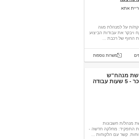
ריית אתא
פקח/ת על למנהלת מגה
 ויבקר את עבודות הביצוע
 החוף של רכבת ...
ים
משרות נוספות
פשת מנהח"ש
עצמאי/ת עד מאזן וחשב/ת שכר - 5 שעות עבודה
ת מנהל/ת חשבונות
מאזן וחשב/ת שכר במסגרת התפקיד: מחלקה חדשה -
חות. קשר עם הלקוחות ...