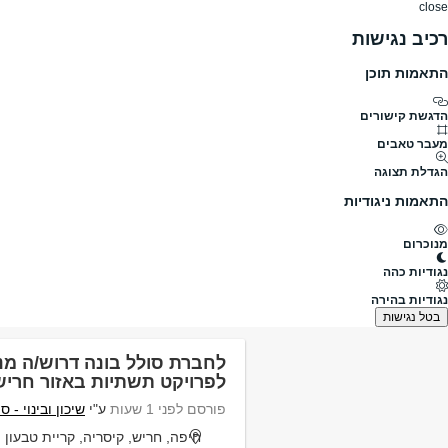
close
רכיב נגישות
התאמות תוכן
דרושים
דרושים
פרופילים
הלוח שלי
הודעו
הדגשת קישורים
מה
מעבר טאבים
הגדלת תצוגה
תחומים
היקף משרה
התאמות ניגודיות
מנוכרום
דרושים
נווה אבות
נגודיות כהה
דרושים נווה אבות
נגודיות בהירה
נמצאו 680 משרות
בטל נגישות
לחברת סולל בונה דרוש/ה מנ
לפרויקט תשתיות באזור חרי
פורסם לפני 1 שעות
ע"י
שיכון ובינוי -
חיפה, חריש, קיסריה, קריית טבעון