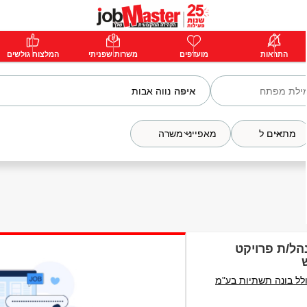
ת
התראות
פרימיום
מועדפים
התחבר
משרות שפניתי
המלצות גולשים
איפה
מתאים ל
מאפייני משרה
הל/ת פרויקט
ש
 סולל בונה תשתיות בע"מ