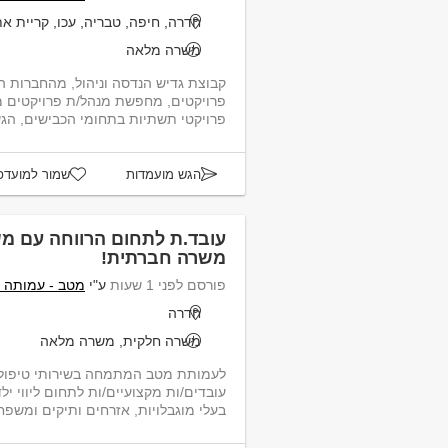
חדרה, חיפה, טבריה, עכו, קריית א
משרה מלאה
קבוצת גדיש הנדסה וניהול, מהחברות ה
פרויקטים, מחפשת מנהל/ת פרויקטים מנו
פרויקטי תשתיות בתחומי הכבישים, הגשר
הגש מועמדות
שמור למועדפ
עובד.ת לתחום הרווחה עם מש
משרה חברתית!
פורסם לפני 1 שעות
ע"י
מטב - עמותה ל
חדרה
משרה חלקית, משרה מלאה
לעמותת מטב המתמחה בשירותי טיפול ו
עובדים/ות מקצועיים/ות לתחום ליווי יל
בעלי מוגבלויות, אזרחים ותיקים ומשפחו