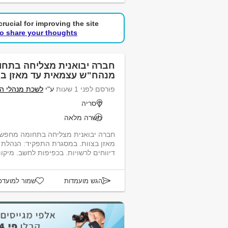
rucial for improving the site.
to share your thoughts!
חברה יבואנית מצליחה בתח
מנהח"ש עצמאית עד מאזן בצ
פורסם לפני 1 שעות
ע"י
לשכת מנהלי ה
קיסריה
משרה מלאה
חברה יבואנית מצליחה בתחומה מחפש
מאזן בצוות. במסגרת התפקיד: הנהלת ח
דיווחים לרשויות. בכפיפות לחשב. מיקום - קיסריה...
הגש מועמדות
שמור למועדפ