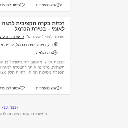
הגש מועמדות
שמור למועדפ
רכז/ת בקרה תקציבית למגה 
לאומי – בטירת הכרמל
פורסם לפני 1 שעות
ע"י
גדיש חברה לה
חדרה, חיפה, טירת כרמל, קריית א
משרה מלאה
קבוצת גדיש, מהמובילות בישראל בניהול,
הכפלת מסילות החוף, ולהיות חלק מצוות
הגש מועמדות
שמור למועדפ
10
...
3
2
1
המשרות באתר מיועדות לנשי