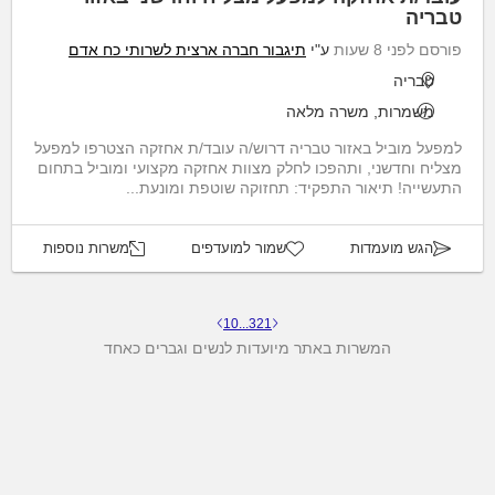
טבריה
פורסם לפני 8 שעות
ע"י
תיגבור חברה ארצית לשרותי כח אדם
טבריה
משמרות, משרה מלאה
למפעל מוביל באזור טבריה דרוש/ה עובד/ת אחזקה הצטרפו למפעל
מצליח וחדשני, ותהפכו לחלק מצוות אחזקה מקצועי ומוביל בתחום
התעשייה! תיאור התפקיד: תחזוקה שוטפת ומונעת...
הגש מועמדות
שמור למועדפים
משרות נוספות
10
...
3
2
1
המשרות באתר מיועדות לנשים וגברים כאחד