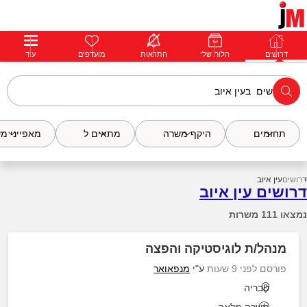
דרושים
דרושים
פרופילים
הלוח שלי
הודעות
התראות
פרימיום
מועדפים
התחבר
עוד
תחומים
היקף משרה
מתאים ל
מאפייני מ
דרושים
עין איוב
דרושים עין איוב
נמצאו 111 משרות
מנהל/ת לוגיסטיקה והפצה
פורסם לפני 9 שעות
ע"י
מנפאואר
טבריה