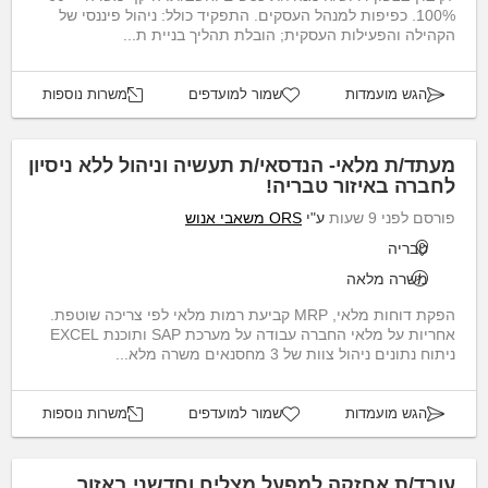
100%. כפיפות למנהל העסקים. התפקיד כולל: ניהול פיננסי של
הקהילה והפעילות העסקית; הובלת תהליך בניית ת...
הגש מועמדות
שמור למועדפים
משרות נוספות
מעתד/ת מלאי- הנדסאי/ת תעשיה וניהול ללא ניסיון
לחברה באיזור טבריה!
פורסם לפני 9 שעות
ע"י
ORS משאבי אנוש
טבריה
משרה מלאה
הפקת דוחות מלאי, MRP קביעת רמות מלאי לפי צריכה שוטפת.
אחריות על מלאי החברה עבודה על מערכת SAP ותוכנת EXCEL
ניתוח נתונים ניהול צוות של 3 מחסנאים משרה מלא...
הגש מועמדות
שמור למועדפים
משרות נוספות
עובד/ת אחזקה למפעל מצליח וחדשני באזור