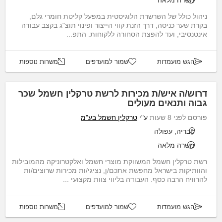
משרה מלאה
ניהול כולל של השרשרת הלוגיסטית במפעל קליטת חומרי גלם,
בקרת שער כניסה, דרך הזנת קווי הייצור ופינוי תוצ"ג בקצב עבודה
אינטנסיבי, ועד להפצת הסחורה ללקוחות. התפ...
הגש מועמדות
שמור למועדפים
משרות נוספות
דרוש/ה איש/ת מכירות לרשת טרקלין חשמל שכר
גבוה ותנאים מעולים
פורסם לפני 8 שעות
ע"י
טרקלין חשמל בע"מ
טבריה, עפולה
משרה מלאה
רשת טרקלין חשמל המשווקת מוצרי חשמל ואלקטרוניקה מהמובילות
והוותיקות בישראל מחפשת אתכם/ן, נציגי/ות מכירות שרוצים/ות
להרוויח הרבה כסף. העבודה בליווי צוות מקצועי ...
הגש מועמדות
שמור למועדפים
משרות נוספות