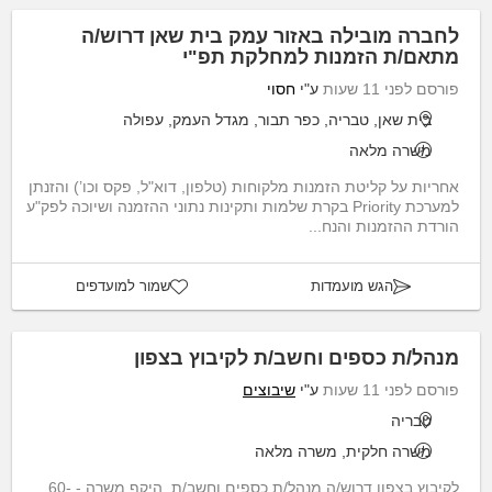
לחברה מובילה באזור עמק בית שאן דרוש/ה
מתאם/ת הזמנות למחלקת תפ"י
פורסם לפני 11 שעות
ע"י
חסוי
בית שאן, טבריה, כפר תבור, מגדל העמק, עפולה
משרה מלאה
אחריות על קליטת הזמנות מלקוחות (טלפון, דוא"ל, פקס וכו’) והזנתן
למערכת Priority בקרת שלמות ותקינות נתוני ההזמנה ושיוכה לפק"ע
הורדת ההזמנות והנח...
הגש מועמדות
שמור למועדפים
מנהל/ת כספים וחשב/ת לקיבוץ בצפון
פורסם לפני 11 שעות
ע"י
שיבוצים
טבריה
משרה חלקית, משרה מלאה
לקיבוץ בצפון דרוש/ה מנהל/ת כספים וחשב/ת. היקף משרה - 60-