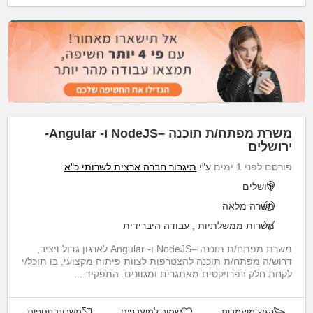
משרת מפתח/ת תוכנה –NodeJS ו- Angular-
ירושלים
פורסם לפני 1 ימים
ע"י
תיגבור חברה ארצית לשרותי כ"א
ירושלים
משרה מלאה
משרות ממשלתיות
,
עבודה היברידית
משרת מפתח/ת תוכנה –NodeJS ו- Angular לארגון גדול ויציב,
דרוש/ה מפתח/ת תוכנה להצטרפות לצוות פיתוח מקצועי, בו תוכל/י
לקחת חלק בפרויקטים מאתגרים ומגוונים. התפקיד ...
הגש מועמדות
שמור למועדפים
משרות נוספות