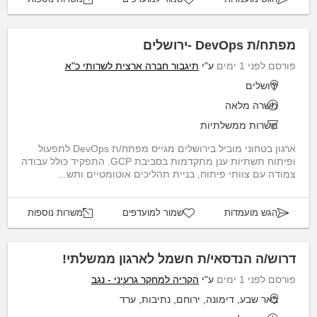
מפתח/ת DevOps -ירושלים
פורסם לפני 1 ימים
ע"י
תיגבור חברה ארצית לשרותי כ"א
ירושלים
משרה מלאה
משרות ממשלתיות
ארגון בטחוני מוביל בירושלים מגייס מפתח/ת DevOps לתפעול
ופיתוח תשתיות ענן מתקדמות בסביבת GCP. התפקיד כולל עבודה
צמודה עם צוותי פיתוח, בניית תהליכים אוטומטיים ותש...
הגש מועמדות
שמור למועדפים
משרות נוספות
דרוש/ה הנדסאי/ת חשמל לארגון ממשלתי!
פורסם לפני 1 ימים
ע"י
הקריה למחקר גרעיני - נגב
באר שבע, דימונה, ירוחם, נתיבות, ערד