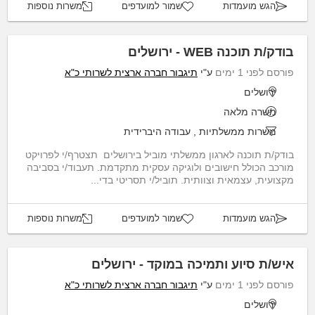
הגש מועמדות
שמור למועדפים
משרות נוספות
בודק/ת תוכנה WEB - ירושלים
פורסם לפני 1 ימים
ע"י
תיגבור חברה ארצית לשרותי כ"א
ירושלים
משרה מלאה
משרות ממשלתיות
,
עבודה היברידית
בודק/ת תוכנה לארגון ממשלתי מוביל בירושלים תצטרף/י לפרויקט
מורכב הכולל חישובים ולוגיקה עסקית מתקדמת. תעבוד/י בסביבה
מקצועית, עצמאית וצוותית. תוביל/י תסריטי בדי...
הגש מועמדות
שמור למועדפים
משרות נוספות
איש/ת סיוע ותמיכה במוקד - ירושלים
פורסם לפני 1 ימים
ע"י
תיגבור חברה ארצית לשרותי כ"א
ירושלים