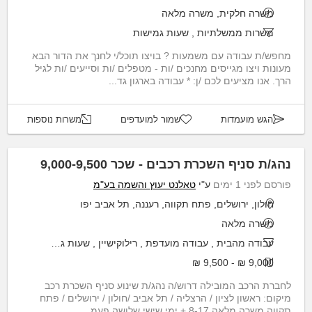
משרה חלקית, משרה מלאה
משרות ממשלתיות
,
שעות גמישות
מחפש/ת עבודה עם משמעות ? בויצו תוכל/י לחנך את הדור הבא
מעונות ויצו מגייסים מחנכים /ות - מטפלים /ות וסייעים /ות לגיל
הרך. אנו מציעים לכם /ן: * עבודה בארגון גד...
הגש מועמדות
שמור למועדפים
משרות נוספות
נהג/ת סניף השכרת רכבים - שכר 9,000-9,500
פורסם לפני 1 ימים
ע"י
טאלנט יעוץ והשמה בע"מ
חולון, ירושלים, פתח תקווה, רעננה, תל אביב יפו
משרה מלאה
עבודה מהבית
,
עבודה מועדפת
,
רילוקישיין
,
שעות גמישות
,
התמחו
9,000 ₪ - 9,500 ₪
לחברת הרכב המובילה דרוש/ה נהג/ת שינוע סניף השכרת רכב
מיקום: ראשון לציון / הרצליה / תל אביב /חולון / ירושלים / פתח
תקווה משרה מלאה 8-17 + ימי שישי שלושה פעמ...