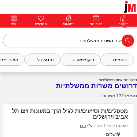
דרושים
דרושים
פרופילים
הלוח שלי
הודעות
התראות
פרימיום
מועדפים
התחבר
עוד
תחומים
היקף משרה
מתאים ל
מאפייני מ
דרושים
משרות ממשלתיות
דרושים משרות ממשלתיות
נמצאו 172 משרות
מטפלים/ות וסייעים/ות לגיל הרך במעונות ויצו תל
אביב וירושלים
פורסם לפני 1 ימים
ע"י
ויצו
ירושלים