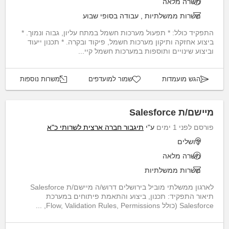
משרה מלאה
משרות ממשלתיות
,
עבודה בסופי שבוע
התפקיד כולל: * תפעול מערכות חשמל במתח עליון, גבוה ונמוך. *
ביצוע אחזקה ותיקון מערכות חשמל, פיקוד ובקרה. * תכנון ייעוד
וביצוע שינויים ותוספות במערכות חשמל קיי...
הגש מועמדות
שמור למועדפים
משרות נוספות
מיישם/ת Salesforce
פורסם לפני 1 ימים
ע"י
תיגבור חברה ארצית לשרותי כ"א
ירושלים
משרה מלאה
משרות ממשלתיות
לארגון ממשלתי מוביל בירושלים דרוש/ה מיישם/ת Salesforce
תיאור התפקיד: תכנון, ביצוע והתאמת פיתוחים במערכת
Salesforce (כולל Flow, Validation Rules, Permissions, ...