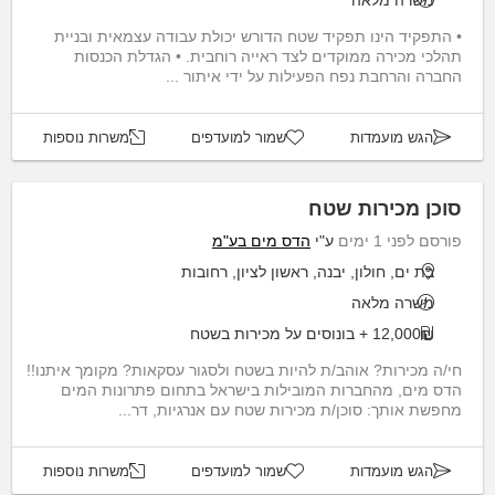
משרה מלאה
• התפקיד הינו תפקיד שטח הדורש יכולת עבודה עצמאית ובניית
תהלכי מכירה ממוקדים לצד ראייה רוחבית. • הגדלת הכנסות
החברה והרחבת נפח הפעילות על ידי איתור ...
הגש מועמדות
שמור למועדפים
משרות נוספות
סוכן מכירות שטח
פורסם לפני 1 ימים
ע"י
הדס מים בע"מ
בת ים, חולון, יבנה, ראשון לציון, רחובות
משרה מלאה
12,000₪ + בונוסים על מכירות בשטח
חי/ה מכירות? אוהב/ת להיות בשטח ולסגור עסקאות? מקומך איתנו!!
הדס מים, מהחברות המובילות בישראל בתחום פתרונות המים
מחפשת אותך: סוכן/ת מכירות שטח עם אנרגיות, דר...
הגש מועמדות
שמור למועדפים
משרות נוספות