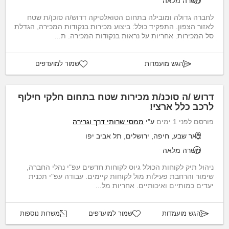
משרה מלאה
לחברה גדולה ומובילה בתחום הטואלטיקה דרוש/ה סוכן/ת שטח
לאזור הצפון. התפקיד כולל: ביצוע מכירות בנקודות המכירה, הגדלת
סל המכירות. אחריות על נראות בנקודות המכירה. ת...
הגש מועמדות
שמור למועדפים
דרוש /ה סוכנ/ת מכירות שטח בתחום חלקי חילוף
לרכב כלל ארצי!
פורסם לפני 1 ימים
ע"י
ממסי שרותי דרך וגרירה
באר שבע, חיפה, ירושלים, תל אביב יפו
משרה מלאה
ניהול תיק לקוחות הכולל גיוס לקוחות חדשים עפ"י נהלי החברה,
שימור והרחבת פעילות מול לקוחות קיימים. עבודה עפ"י תכנית
יעדים כמותיים ואיכותיים. אחריות מל...
הגש מועמדות
שמור למועדפים
משרות נוספות