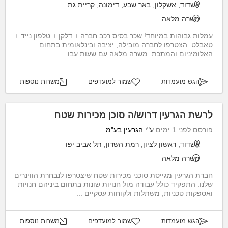
אשדוד, אשקלון, באר שבע, דימונה, קריית גת
משרה מלאה
עמלות גבוהות במיוחד! שכר בסיס רכב חברה + דלקן + טלפון נייד +
טאבלט. הצטרפו לחברה מובילה, יציבה ובינלאומית בתחום
האלומיניום והמתכת. משרה מלאה עם שעות עבו...
הגש מועמדות
שמור למועדפים
משרות נוספות
לרשת הגרעין דרוש/ה סוכן מכירות שטח
פורסם לפני 1 ימים
ע"י
הגרעין בע"מ
אשדוד, ראשון לציון, רמת השרון, תל אביב יפו
משרה מלאה
חברת הגרעין מגייסת סוכני מכירות שטח שיצטרפו לנבחרת הווינרים
שלנו. התפקיד כולל עבודה מול חנויות שונות בתחום ביניהם חנויות
ואספקות טכניות, משתלות ולקוחות עסקיים ...
הגש מועמדות
שמור למועדפים
משרות נוספות