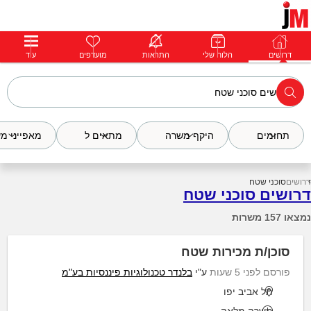
דרושים
דרושים
פרופילים
הלוח שלי
הודעות
התראות
פרימיום
מועדפים
התחבר
עוד
תחומים
היקף משרה
מתאים ל
מאפייני מ
דרושים
סוכני שטח
דרושים סוכני שטח
נמצאו 157 משרות
סוכן/ת מכירות שטח
פורסם לפני 5 שעות
ע"י
בלנדר טכנולוגיות פיננסיות בע"מ
תל אביב יפו