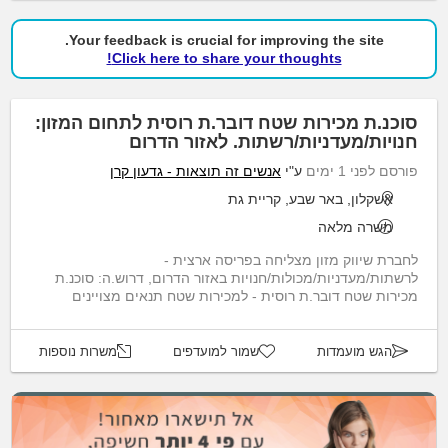
Your feedback is crucial for improving the site.
Click here to share your thoughts!
סוכנ.ת מכירות שטח דובר.ת רוסית לתחום המזון:
חנויות/מעדניות/רשתות. לאזור הדרום
פורסם לפני 1 ימים
ע"י
אנשים זה תוצאות - גדעון קרן
אשקלון, באר שבע, קריית גת
משרה מלאה
לחברת שיווק מזון מצליחה בפריסה ארצית -
לרשתות/מעדניות/מכולות/חנויות באזור הדרום, דרוש.ה: סוכנ.ת
מכירות שטח דובר.ת רוסית - למכירות שטח תנאים מצויינים
למתאימ.ה.
הגש מועמדות
שמור למועדפים
משרות נוספות