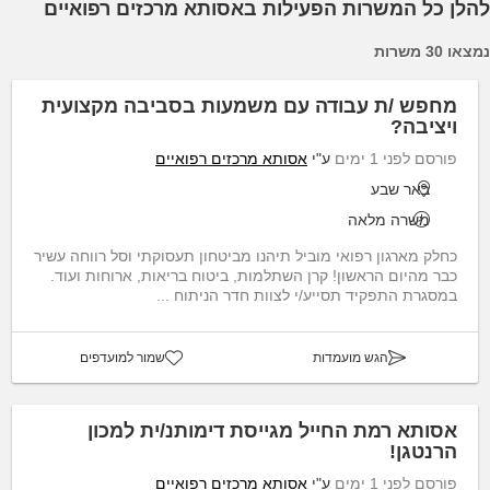
להלן כל המשרות הפעילות באסותא מרכזים רפואיים
נמצאו 30 משרות
מחפש /ת עבודה עם משמעות בסביבה מקצועית
ויציבה?
פורסם לפני 1 ימים
ע"י
אסותא מרכזים רפואיים
באר שבע
משרה מלאה
כחלק מארגון רפואי מוביל תיהנו מביטחון תעסוקתי וסל רווחה עשיר
כבר מהיום הראשון! קרן השתלמות, ביטוח בריאות, ארוחות ועוד.
במסגרת התפקיד תסייע/י לצוות חדר הניתוח ...
הגש מועמדות
שמור למועדפים
אסותא רמת החייל מגייסת דימותנ/ית למכון
הרנטגן!
פורסם לפני 1 ימים
ע"י
אסותא מרכזים רפואיים