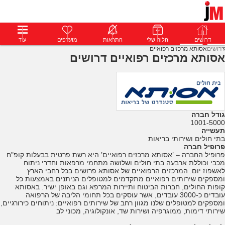
דרושים
דרושים
פרופילים
הלוח שלי
הודעות
התראות
פרימיום
מועדפים
התחבר
עוד
דרושים
אסותא מרכזים רפואיים
אסותא מרכזים רפואיים דרושים
גודל חברה
1001-5000
תעשייה
בתי חולים ושירותי בריאות
פרופיל חברה
פרופיל החברה – ’אסותא מרכזים רפואיים’ היא רשת פרטית בבעלות קופ"ח
מכבי וכוללת ארבעה בתי חולים ושלושה מתחמי מרפאות וחדרי ניתוח
לאשפוז יום. המרכזים הרפואיים של אסותא פרושים בכל רחבי הארץ
ומספקים שירותים רפואיים מתקדמים למטופלים הניתנים באמצעות כל
קופות החולים, חברות הביטוח ותיירות המרפא וגם באופן ישיר. באסותא
עובדים כ-3000 עובדים, אשר עוסקים בכל תחומי הליבה של הרפואה
ומספקים למטופלים שלנו מגוון רחב של שירותים רפואיים: ניתוחים כירורגיים,
שירותי דימות, ממוגרפיה ושירות שד, אונקולוגיה, מכוני לב