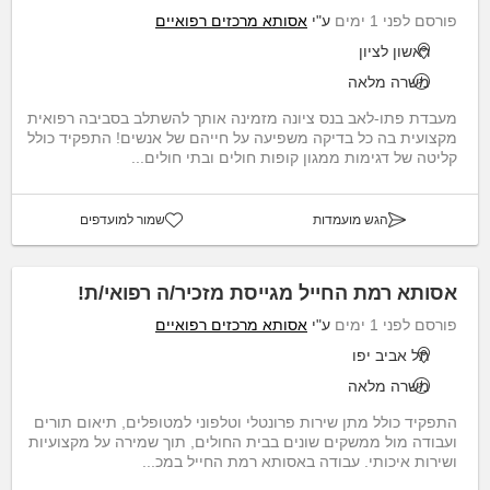
פורסם לפני 1 ימים
ע"י
אסותא מרכזים רפואיים
ראשון לציון
משרה מלאה
מעבדת פתו-לאב בנס ציונה מזמינה אותך להשתלב בסביבה רפואית
מקצועית בה כל בדיקה משפיעה על חייהם של אנשים! התפקיד כולל
קליטה של דגימות ממגון קופות חולים ובתי חולים...
הגש מועמדות
שמור למועדפים
אסותא רמת החייל מגייסת מזכיר/ה רפואי/ת!
פורסם לפני 1 ימים
ע"י
אסותא מרכזים רפואיים
תל אביב יפו
משרה מלאה
התפקיד כולל מתן שירות פרונטלי וטלפוני למטופלים, תיאום תורים
ועבודה מול ממשקים שונים בבית החולים, תוך שמירה על מקצועיות
ושירות איכותי. עבודה באסותא רמת החייל במכ...