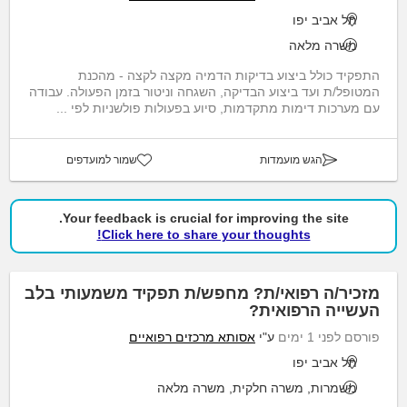
תל אביב יפו
משרה מלאה
התפקיד כולל ביצוע בדיקות הדמיה מקצה לקצה - מהכנת
המטופל/ת ועד ביצוע הבדיקה, השגחה וניטור בזמן הפעולה. עבודה
עם מערכות דימות מתקדמות, סיוע בפעולות פולשניות לפי ...
הגש מועמדות
שמור למועדפים
Your feedback is crucial for improving the site.
Click here to share your thoughts!
מזכיר/ה רפואי/ת? מחפש/ת תפקיד משמעותי בלב
העשייה הרפואית?
פורסם לפני 1 ימים
ע"י
אסותא מרכזים רפואיים
תל אביב יפו
משמרות, משרה חלקית, משרה מלאה