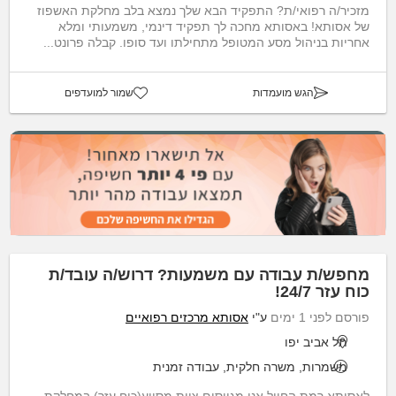
מזכיר/ה רפואי/ת? התפקיד הבא שלך נמצא בלב מחלקת האשפוז
של אסותא! באסותא מחכה לך תפקיד דינמי, משמעותי ומלא
אחריות בניהול מסע המטופל מתחילתו ועד סופו. קבלה פרונט...
הגש מועמדות
שמור למועדפים
מחפש/ת עבודה עם משמעות? דרוש/ה עובד/ת
כוח עזר 24/7!
פורסם לפני 1 ימים
ע"י
אסותא מרכזים רפואיים
תל אביב יפו
משמרות, משרה חלקית, עבודה זמנית
לאסותא רמת החייל אנו מגייסים צוות מסייע(כוח עזר) במחלקת