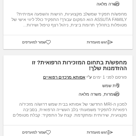
משרה מלאה
מחפש/ת תפקיד שמשלב מקצועיות, רגישות והשפעה אמיתית?
ASSUTA FAMILY הוא המקום עבורך! התפקיד כולל ליווי אישי של
מטופלות בתהליך תרומת ביצית, ניהול רצף טיפול ושירות...
הגש מועמדות
שמור למועדפים
מחפש/ת בתחום המזכירות הרפואית? זו
ההזדמנות שלך!
פורסם לפני 1 ימים
ע"י
אסותא מרכזים רפואיים
בית שמש
משמרות, משרה מלאה
למכון ה-MRI החדשני של אסותא בבית שמש דרוש/ה מזכיר/ה
רפואי/ת לתפקיד משמעותי בלב העשייה הרפואית, בסביבה
מקצועית, שירותית ומתקדמת. קצת על התפקיד: קבלת מטופלים
ומ...
הגש מועמדות
שמור למועדפים