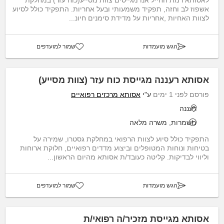
אשפוז לב וחזה, תפקיד משמעותי ובעל אחריות. התפקיד כולל לסיוע
לצוות האחיות ,אחריות על מדידת סימנים חיונ...
הגש מועמדות
שמור למועדפים
אסותא רעננה מגייסת כוח עזר (צוות מסייע)
פורסם לפני 1 ימים
ע"י
אסותא מרכזים רפואיים
רעננה
משמרות, משרה מלאה
התפקיד כולל סיוע לצוות הרפואי במחלקת גסטרו, שמירה על
בטיחות ונוחות המטופלים וביצוע מדדים רפואיים, חלוקת ארוחות
וליווי לבדיקות. קליטה כעובד/ת אסותא מהיום הראשון...
הגש מועמדות
שמור למועדפים
אסותא מגייסת מזכיר/ה רפואי/ת