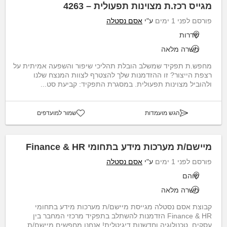
מגייס רכז.ת מצוינות תפעולית – 4263
פורסם לפני 1 ימים
ע"י
אסם נסטלה
שדרות
משרה מלאה
מחפש.ת תפקיד שמשלב הובלת תהליכי שיפור והשפעה אמיתית על
רצפת הייצור? זו ההזדמנות שלך להצטרף לצוות המנצח שלנו
ולהוביל מצוינות תפעולית. במסגרת התפקיד: קביעת סט...
הגש מועמדות
שמור למועדפים
מיישם/ת מערכות מידע בתחומי Finance & HR
פורסם לפני 1 ימים
ע"י
אסם נסטלה
שוהם
משרה מלאה
קבוצת אסם נסטלה מגייסת מיישם/ת מערכות מידע בתחומי
Finance & HR הזדמנות להשתלב בתפקיד מרכזי המחבר בין
עסקים, טכנולוגיה וחדשנות דיגיטלית! אנחנו מחפשים מיישם/ת...