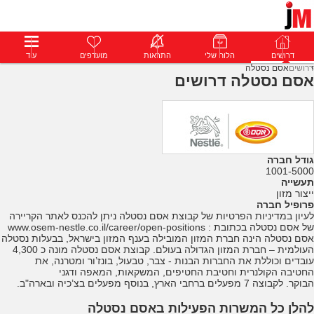
דרושים
דרושים
פרופילים
הלוח שלי
הודעות
התראות
פרימיום
מועדפים
התחבר
עוד
דרושים
אסם נסטלה
אסם נסטלה דרושים
גודל חברה
1001-5000
תעשייה
ייצור מזון
פרופיל חברה
לעיון במדיניות הפרטיות של קבוצת אסם נסטלה ניתן להכנס לאתר הקריירה
של אסם נסטלה בכתובת : www.osem-nestle.co.il/career/open-positions
אסם נסטלה הינה חברת המזון המובילה בענף המזון בישראל, בבעלות נסטלה
העולמית – חברת המזון הגדולה בעולם. קבוצת אסם נסטלה מונה כ 4,300
עובדים וכוללת את החברות הבנות - צבר, טבעול, בונז’ור ומטרנה, את
החטיבה הקולנרית וחטיבת החטיפים, המשקאות, המאפה ודגני
הבוקר. לקבוצה 7 מפעלים ברחבי הארץ, בנוסף מפעלים בצ’כיה ובארה"ב.
להלן כל המשרות הפעילות באסם נסטלה