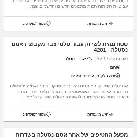
לבורנט/ית במעבדת הפיתוח הקולינרית שלנו. התפקיד כולל עבודה
עם צוות הפיתוח הכנת מתכונים חדשים וחדשניים שמי...
הגש מועמדות
שמור למועדפים
סטודנט/ית לשיווק עבור סלטי צבר מקבוצת אסם
נסטלה - 4281
פורסם לפני 1 ימים
ע"י
אסם נסטלה
שוהם
משרה חלקית, עבודה זמנית
אם עולם השיווק, המותגים והצרכנים מסקרן אותך ואת/ה מחפש/ת
הזדמנות לצבור ניסיון משמעותי כבר במהלך הלימודים – נשמח
להכיר! מחפש/ת הזדמנות להשתלב בעולם השיווק של אח...
הגש מועמדות
שמור למועדפים
מפעל החטיפים של אתר אסם-נסטלה בשדרות