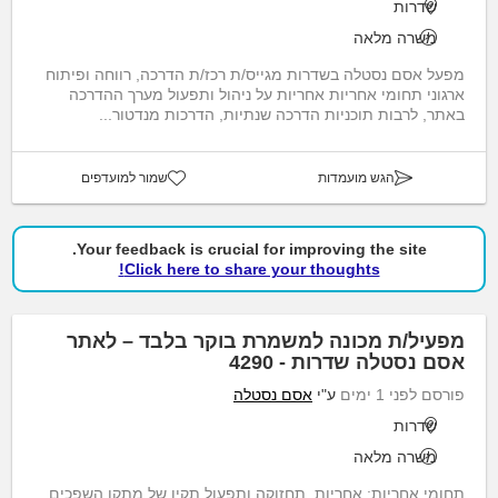
שדרות
משרה מלאה
מפעל אסם נסטלה בשדרות מגייס/ת רכז/ת הדרכה, רווחה ופיתוח
ארגוני תחומי אחריות אחריות על ניהול ותפעול מערך ההדרכה
באתר, לרבות תוכניות הדרכה שנתיות, הדרכות מנדטור...
הגש מועמדות
שמור למועדפים
Your feedback is crucial for improving the site.
Click here to share your thoughts!
מפעיל/ת מכונה למשמרת בוקר בלבד – לאתר
אסם נסטלה שדרות - 4290
פורסם לפני 1 ימים
ע"י
אסם נסטלה
שדרות
משרה מלאה
תחומי אחריות: אחריות, תחזוקה ותפעול תקין של מתקן השפכים