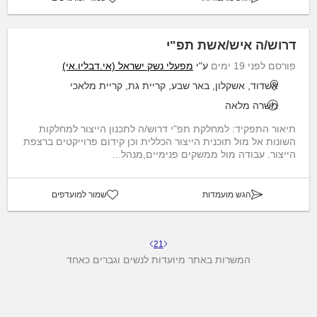
דרוש/ה איש/אשת תפ"י
פורסם לפני 19 ימים
ע"י
מפעלי נשק ישראל (אי.דבליו.אי)
אשדוד, אשקלון, באר שבע, קריית גת, קריית מלאכי
משרה מלאה
תיאור התפקיד: למחלקת תפ"י דרוש/ה לתכנון הייצור למחלקות
השונות אל מול תוכנית הייצור הכללית וכן קידום פרוייקטים ברצפת
הייצור. עבודה מול ממשקים פנימיים,מנהל...
הגש מועמדות
שמור למועדפים
2
1
המשרות באתר מיועדות לנשים וגברים כאחד