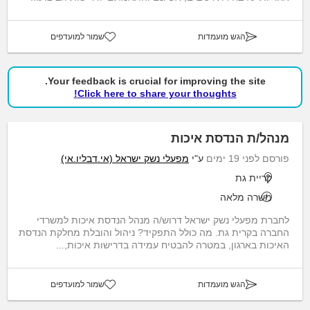
הגש מועמדות
שמור למועדפים
Your feedback is crucial for improving the site.
Click here to share your thoughts!
מנהל/ת הנדסת איכות
פורסם לפני 19 ימים
ע"י
מפעלי נשק ישראל (אי.דבליו.אי)
קריית גת
משרה מלאה
לחברת מפעלי נשק ישראל דרוש/ה מנהל הנדסת איכות למשרדי
החברה בקרית גת. מה כולל התפקיד? ניהול והובלת מחלקת הנדסת
האיכות בארגון, במטרה להבטיח עמידה בדרישות איכות,...
הגש מועמדות
שמור למועדפים