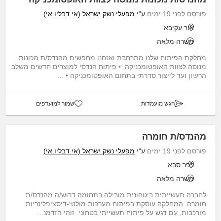
פורסם לפני 19 ימים
ע"י
מפעלי נשק ישראל (אי.דבליו.אי)
אור עקיבא
משרה מלאה
מחלקת הפיתוח שלנו מתרחבת ואנחנו מחפשים מהנדס/ת מכונות
מנוסה לצוות האופטומכניקה. • פיתוח הנדסי למוצרים חדשים משלב
הרעיון ועד לייצור סדרתי בתחום האופטומכניקה • ...
הגש מועמדות
שמור למועדפים
מהנדס/ת חומרה
פורסם לפני 19 ימים
ע"י
מפעלי נשק ישראל (אי.דבליו.אי)
כפר סבא
משרה מלאה
לחברה תעשייתית ביטחונית מובילה בתחומה דרוש/ה מהנדס/ת
חומרה. המחלקה עוסקת בפיתוח מערכות מולטי-דיסציפלינריות
מורכבות, עם דגש על פיתוח תעשייתי בטחוני. זוהי הזדמנ...