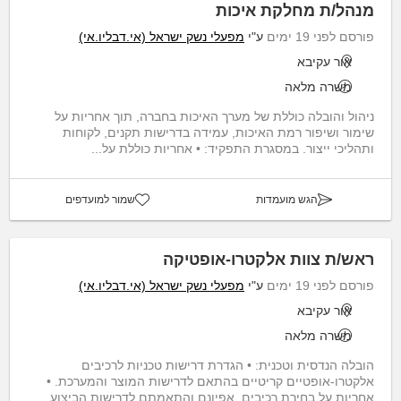
מנהל/ת מחלקת איכות
פורסם לפני 19 ימים
ע"י
מפעלי נשק ישראל (אי.דבליו.אי)
אור עקיבא
משרה מלאה
ניהול והובלה כוללת של מערך האיכות בחברה, תוך אחריות על
שימור ושיפור רמת האיכות, עמידה בדרישות תקנים, לקוחות
ותהליכי ייצור. במסגרת התפקיד: • אחריות כוללת על...
הגש מועמדות
שמור למועדפים
ראש/ת צוות אלקטרו-אופטיקה
פורסם לפני 19 ימים
ע"י
מפעלי נשק ישראל (אי.דבליו.אי)
אור עקיבא
משרה מלאה
הובלה הנדסית וטכנית: • הגדרת דרישות טכניות לרכיבים
אלקטרו-אופטיים קריטיים בהתאם לדרישות המוצר והמערכת. •
אחריות על בחירת רכיבים, אפיונם והתאמתם לדרישות הביצוע...