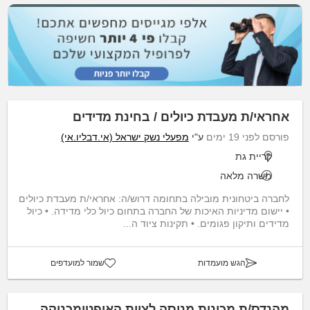
אחראי/ת מעבדת כיולים / בחינת מדידים
פורסם לפני 19 ימים
ע"י
מפעלי נשק ישראל (אי.דבליו.אי)
קריית גת
משרה מלאה
לחברה ביטחונית מובילה בתחומה דרוש/ה: אחראי/ת מעבדת כיולים
• יישום מדיניות האיכות של החברה בתחום כיול כלי מדידה. • כיול
מדידים ותיקון פגומים. • תקינות ציוד ה...
הגש מועמדות
שמור למועדפים
מהנדס/ת מכונות מנוסה לצוות האופטומכניקה