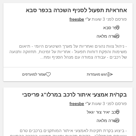
אחראי/ת תפעול לסניף השכרה בכפר סבא
פורסם לפני 3 שעות
ע"י
freesbe
כפר סבא
משרה מלאה
- ניהול צוות נהגים ואחריות על מערך השינועים היומי - תיאום
משימות והפקת דוחות תפעול - אחריות על זמינות, תחזוקה ותנועה
של רכבים - עבודה צמודה עם מנהל הסניף ומח...
הגש מועמדות
שמור למועדפים
בקר/ית אמצעי איתור לרכב במרלו"ג פריסבי
פורסם לפני 3 שעות
ע"י
freesbe
כוכב יאיר צור יגאל
משרה מלאה
- ביצוע בקרת תקינות לאמצעי איתור המותקנים ברכבים טרם
יציאתם מהמרלו"ג - בדיקת תקינות ותיעוד ממצאי הבקרה בהתאם