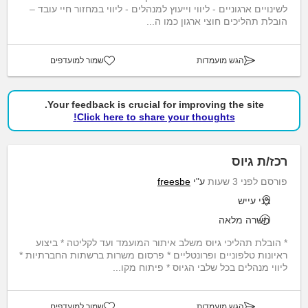
לשינויים ארגוניים - ליווי וייעוץ למנהלים - ליווי במחזור חיי עובד –
הובלת תהליכים חוצי ארגון כמו ה...
הגש מועמדות
שמור למועדפים
Your feedback is crucial for improving the site.
Click here to share your thoughts!
רכז/ת גיוס
פורסם לפני 3 שעות
ע"י
freesbe
בני עייש
משרה מלאה
* הובלת תהליכי גיוס משלב איתור המועמד ועד לקליטה * ביצוע
ראיונות טלפוניים ופרונטליים * פרסום משרות ברשתות החברתיות *
ליווי מנהלים בכל שלבי הגיוס * פיתוח מקו...
הגש מועמדות
שמור למועדפים