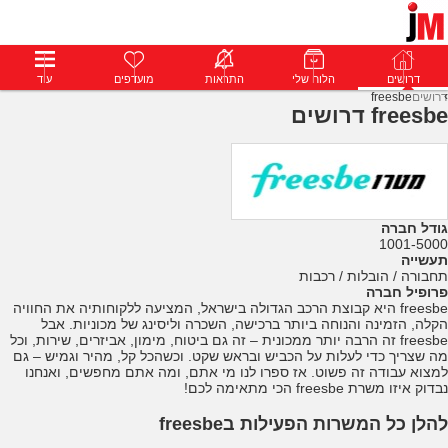
דרושים
דרושים
פרופילים
הלוח שלי
הודעות
התראות
פרימיום
מועדפים
התחבר
עוד
דרושים
freesbe
freesbe דרושים
גודל חברה
1001-5000
תעשייה
תחבורה / הובלות / רכבות
פרופיל חברה
freesbe היא קבוצת הרכב הגדולה בישראל, המציעה ללקוחותיה את החוויה
הקלה, הזמינה והנוחה ביותר ברכישה, השכרה וליסינג של מכוניות. אבל
freesbe זה הרבה יותר ממכונית – זה גם ביטוח, מימון, אביזרים, שירות, וכל
מה שצריך כדי לעלות על הכביש ובראש שקט. וכשהכל קל, מהיר וגמיש – גם
למצוא עבודה זה פשוט. אז ספרו לנו מי אתם, ומה אתם מחפשים, ואנחנו
נבדוק איזו משרת freesbe הכי מתאימה לכם!
להלן כל המשרות הפעילות בfreesbe