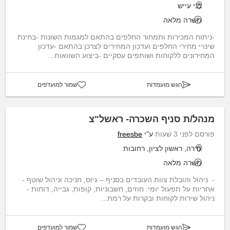
בני עייש
משרה מלאה
-ניתוח המכירות ותמחור החלפים בהתאם למגמות השונות -בחינת
שינויי מחירי החלפים ועדכון המחירים לצרכן בהתאם -עדכון
המחירונים ללקוחות ושותפים עסקיים -ביצוע השוואות...
הגש מועמדות
שמור למועדפים
מנהל/ת סניף השכרה- ראשל"צ
פורסם לפני 3 שעות
ע"י
freesbe
גדרה, ראשון לציון, רחובות
משרה מלאה
- ניהול והובלת צוות העובדים בסניף – גיוס, חניכה וניהול שוטף -
אחריות על תפעול יומי: חוזים, חשבוניות, קופות, גבייה, דוחות -
ניהול שירות לקוחות ובקרות על רמת...
הגש מועמדות
שמור למועדפים