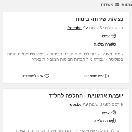
נמצאו 39 משרות
נציג/ת שירות- ביטוח
פורסם לפני 3 שעות
ע"י
freesbe
בני עייש
משרה מלאה
- מתן מענה ושירות ללקוחות חברת הביטוח - ביצוע שינויים/ תוספות
בפוליסה - עבודה מול חברות הביטוח המובילות בארץ
הגש מועמדות
שמור למועדפים
יועצ/ת ארגוני/ת - החלפה לחל"ד
פורסם לפני 3 שעות
ע"י
freesbe
בני עייש
משרה מלאה
- הובלת תהליכי שינוי ארגוני – תכנון וביצוע התערבויות הנוגעות