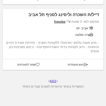
דייל/ת השכרה וליסינג לסניף תל אביב
פורסם לפני 3 שעות
ע"י
freesbe
תל אביב יפו
משרה מלאה
- מתן מענה טלפוני ופרונטלי ללקוחות הסניף - פתיחת וסגירת חוזים
והזמנות - חיוב לקוחות בדמי השכרה/פקדונות - ביצוע משימות בק
אופיס
הגש מועמדות
שמור למועדפים
4
3
2
1
המשרות באתר מיועדות לנשים וגברים כאחד