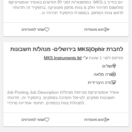
יום בחייך ב-MKS: כמחסנאי/ת זמני ל9 חודשים באופיר אופטרוניקס
סולושנס תהיה/י חלק מ צוות מחסן פוטוניקה ,בתפקיד זה תדווח/י
לראש צוות המחסן. במסגרת התפקיד תהיה/י א...
הגש מועמדות
שמור למועדפים
לחברת MKS|Ophir בירושלים- מנהל/ת חשבונות
פורסם לפני 1 שעות
ע"י
MKS Instruments ltd
ירושלים
משרה מלאה
עבודה היברידית
Job Posting Job Description אופיר אופטרוניקס מגייסת מנהל/ת
חשבונות ספקים, לטיפול ותמיכה בספקים. בתפקיד זה, תדווח/י
למנהלת צוות בכספים. תחומי אחריות מרכזיי...
הגש מועמדות
שמור למועדפים