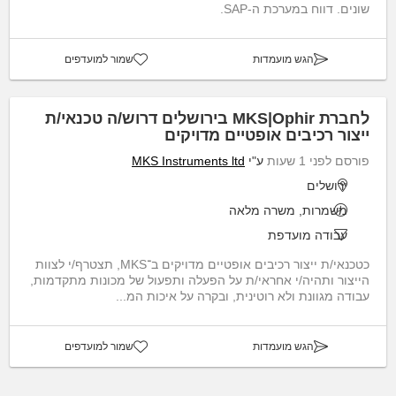
שונים. דווח במערכת ה-SAP.
הגש מועמדות
שמור למועדפים
לחברת MKS|Ophir בירושלים דרוש/ה טכנאי/ת
ייצור רכיבים אופטיים מדויקים
פורסם לפני 1 שעות
ע"י
MKS Instruments ltd
ירושלים
משמרות, משרה מלאה
עבודה מועדפת
כטכנאי/ת ייצור רכיבים אופטיים מדויקים ב־MKS, תצטרף/י לצוות
הייצור ותהיה/י אחראי/ת על הפעלה ותפעול של מכונות מתקדמות,
עבודה מגוונת ולא רוטינית, ובקרה על איכות המ...
הגש מועמדות
שמור למועדפים