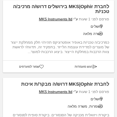
לחברת MKS|Ophir בירושלים דרוש/ה מרכיב/ה
טכני/ת
פורסם לפני 1 שעות
ע"י
MKS Instruments ltd
ירושלים
משרה מלאה
כמרכיב/ה טכני/ת באופיר אופטרוניקס תהיה/י חלק ממחלקת ייצור
של מוצרים למדידת עוצמת הלייזר. בתפקיד זה, תדווח/י לראשת
צוות הרכבות במחלקת הייצור. ביצוע הרכבות למוצר...
הגש מועמדות
שמור למועדפים
לחברת MKS|Ophir דרוש/ה מבקר/ת איכות
פורסם לפני 1 שעות
ע"י
MKS Instruments ltd
ירושלים
משמרות, משרה מלאה
ביקורת ויזואלית מכניקה של הסנסורים. ביקורת סופית לסנסורים