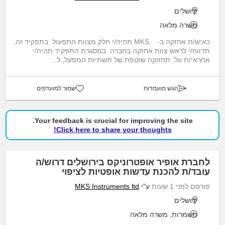
ירושלים
משרה מלאה
כאיש/ת אחזקה ב- MKS תהיה/י חלק מצוות התפעול. בתפקיד זה,
תדווח/י לראש צוות אחזקה בחברה. במסגרת התפקיד תהיה/י
אחראי/ת על: תחזוקה שוטפת של תשתיות המפעל, ל...
הגש מועמדות
שמור למועדפים
Your feedback is crucial for improving the site.
Click here to share your thoughts!
לחברת אופיר אופטרוניקס בירושלים דרוש/ה
עובד/ת להכנת עדשות אופטיות לציפוי
פורסם לפני 1 שעות
ע"י
MKS Instruments ltd
ירושלים
משמרות, משרה מלאה