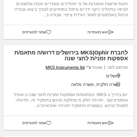
הכנת עדשות אופטיות על פי תהליכים מוגדרים הכנת אלמנטים
לציפוי בתהליכי ניקוי ידניים טיפול במחזיקים לצורך ביצוע עבודה.
טיפול באלמנטים לאחר הורדת ציפוי. עבודה ב...
הגש מועמדות
שמור למועדפים
לחברת MKS|Ophir בירושלים דרוש/ה מתאם/ת
אספקות זמני/ת לחצי שנה
פורסם לפני 1 שעות
ע"י
MKS Instruments ltd
ירושלים
משרה חלקית, משרה מלאה
יום בחייך ב-MKS: כמתאם/ת אספקות זמני/ת לחצי שנה ב-אופיר
אופטרוניקס , תהיה/י חלק מ מחלקת הרכש בתפקיד זה, תדווח/י
למנהל הרכש. במסגרת התפקיד תהיה/י אחראי/ת ע...
הגש מועמדות
שמור למועדפים