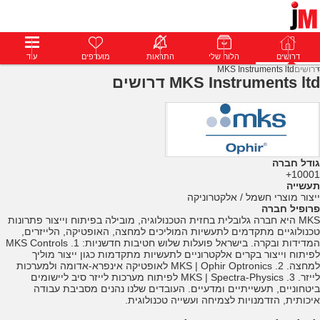
דרושים
דרושים
פרופילים
הלוח שלי
הודעות
התראות
פרימיום
מועדפים
התחבר
עוד
דרושים
MKS Instruments ltd
MKS Instruments ltd דרושים
גודל חברה
10001+
תעשייה
ייצור מוצרי חשמל / אלקטרוניקה
פרופיל חברה
MKS היא חברה גלובלית בחזית הטכנולוגיה, מובילה בפיתוח וייצור פתרונות
טכנולוגיים מתקדמים לתעשיות המוליכים למחצה, האופטיקה, הלייזרים,
המדידות ובקרה. בישראל פועלות שלוש חטיבות חדשניות: 1. MKS Controls
לפיתוח וייצור בקרים אלקטרוניים לתעשיות מתקדמות כגון ייצור מוליך
למחצה. 2. MKS | Ophir Optronics לאופטיקה אינפרא-אדומה ולמערכות
לייזר. 3. MKS | Spectra-Physics לפיתוח מערכות לייזר סיב ליישומים
ביטחוניים, תעשייתיים ומדעיים. העובדים שלנו נהנים מסביבת עבודה
איכותית, הזדמנויות לצמיחה ועשייה טכנולוגית.