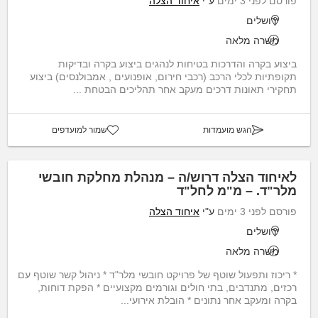
פורסם לפני 3 ימים
ע"י
איחוד הצלה
ירושלים
משרה מלאה
ביצוע בקרה והדרכות בטיחות לנהגים ביצוע בקרה ובדיקות
תקופתיות לכלי הרכב (רכבי חירום, אופנועים , אמבולנסים) ביצוע
תחקירי תאונות דרכים מעקב אחר תהליכים הבטחת ...
הגש מועמדות
שמור למועדפים
לאיחוד הצלה דרוש/ה – מנהלת מחלקת חובשי
מלר"ד. – מ"מ לחל"ד
פורסם לפני 3 ימים
ע"י
איחוד הצלה
ירושלים
משרה מלאה
* ריכוז ותפעול שוטף של פרויקט חובשי מלר"ד * ניהול קשר שוטף עם
רכזים, מתנדבים, בתי חולים וגורמים מקצועיים * הפקת דוחות,
בקרה ומעקב אחר נתונים * הובלת אירועי...