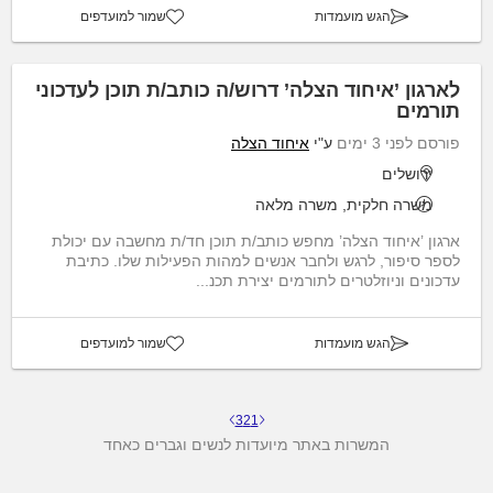
הגש מועמדות
שמור למועדפים
לארגון ’איחוד הצלה’ דרוש/ה כותב/ת תוכן לעדכוני
תורמים
פורסם לפני 3 ימים
ע"י
איחוד הצלה
ירושלים
משרה חלקית, משרה מלאה
ארגון ’איחוד הצלה’ מחפש כותב/ת תוכן חד/ת מחשבה עם יכולת
לספר סיפור, לרגש ולחבר אנשים למהות הפעילות שלו. כתיבת
עדכונים וניוזלטרים לתורמים יצירת תכנ...
הגש מועמדות
שמור למועדפים
3
2
1
המשרות באתר מיועדות לנשים וגברים כאחד