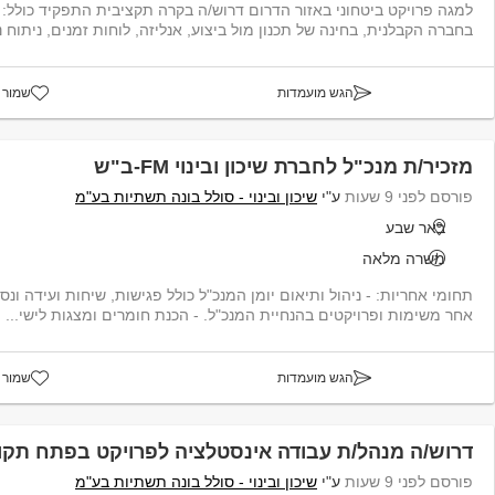
למגה פרויקט ביטחוני באזור הדרום ד
בחברה הקבלנית, בחינה של תכנון מול ביצוע, אנליזה, לוחות זמנים, ניתוח נת
הגש מועמדות
שמור 
מזכיר/ת מנכ"ל לחברת שיכון ובינוי FM-ב"ש
פורסם לפני 9 שעות
ע"י
שיכון ובינוי - סולל בונה תשתיות בע"מ
באר שבע
משרה מלאה
תחומי אחריות: - ניהול ותיאום יומן המנכ"ל כולל פגישות, שיחות ועידה ונס
אחר משימות ופרויקטים בהנחיית המנכ"ל. - הכנת חומרים ומצגות לישי...
הגש מועמדות
שמור 
דרוש/ה מנהל/ת עבודה אינסטלציה לפרויקט בפתח תקו
פורסם לפני 9 שעות
ע"י
שיכון ובינוי - סולל בונה תשתיות בע"מ