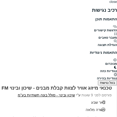
close
רכיב נגישות
התאמות תוכן
דרושים
דרושים
פרופילים
הלוח שלי
הודעו
דרושים
שיכון ובינוי - סולל בונה תשתיות בע"מ
שיכון ובינוי - סולל בונה תשתיות בע"מ דרושים,
הדגשת קישורים
מעבר טאבים
גודל חברה
לא צויין
הגדלת תצוגה
תעשייה
פרופיל חברה
התאמות ניגודיות
מנוכרום
להלן כל המשרות הפעילות בשיכון ובינוי - סולל בונה תשת
נגודיות כהה
נמצאו 96 משרות
נגודיות בהירה
בטל נגישות
טכנאי מיזוג אוויר לצוות קבלת מבנים - שיכון ובינוי FM (ב"ש)
פורסם לפני 9 שעות
ע"י
שיכון ובינוי - סולל בונה תשתיות בע"מ
באר שבע
משרה מלאה