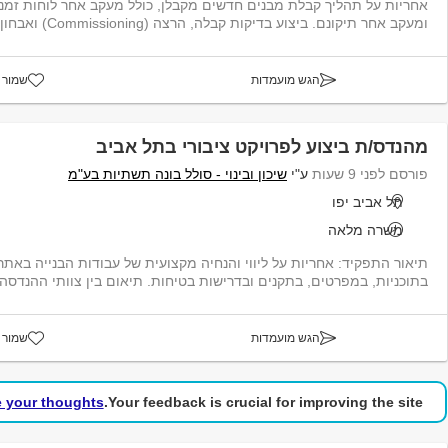
אחריות על תהליך קבלת מבנים חדשים מקבלן, כולל מעקב אחר לוחות זמנים
ומעקב אחר תיקונם. ביצוע בדיקות קבלה, הרצה (Commissioning) ואבחון תקלות במערכות...
הגש מועמדות
שמור 
מהנדס/ת ביצוע לפרויקט ציבורי בתל אביב
פורסם לפני 9 שעות
ע"י
שיכון ובינוי - סולל בונה תשתיות בע"מ
תל אביב יפו
משרה מלאה
תיאור התפקיד: אחריות על ליווי והנחיה מקצועית של עבודות הבנייה באת
בתוכניות, במפרטים, בתקנים ובדרישות בטיחות. תיאום בין צוותי ההנדסה,
הגש מועמדות
שמור 
e your thoughts!
Your feedback is crucial for improving the site.