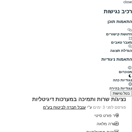
close
רכיב נגישות
התאמות תוכן
דרושים
דרושים
פרופילים
הלוח שלי
הודעו
דרושים
ענבל חברה לביטוח בע"מ
ענבל חברה לביטוח בע"מ דרושים, עמוד 2
הדגשת קישורים
מעבר טאבים
גודל חברה
201-500
הגדלת תצוגה
תעשייה
פרופיל חברה
התאמות ניגודיות
מנוכרום
להלן כל המשרות הפעילות בענבל חברה לביטוח בע"מ
נגודיות כהה
נמצאו 15 משרות
נגודיות בהירה
בטל נגישות
נציג/ת שרות ותמיכה במערכות דיגיטליות
פורסם לפני 3 ימים
ע"י
ענבל חברה לביטוח בע"מ
איר פורט סיטי
משרה מלאה
משרות ממשלתיות