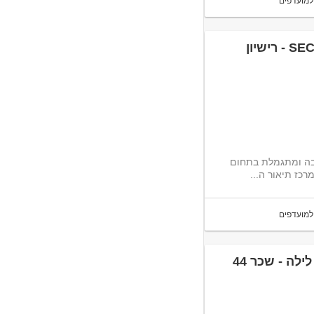
למועדפים
דרושים/ות סיירים/ות לתפקיד מבצעי באלקטרה SECURITY - רישיון
יבה ומתגמלת בתחום
 ה...
למועדפים
סייר/ת לסניף אשדוד בחברת מיקוד אבטחה - משמרות לילה - שכר 44