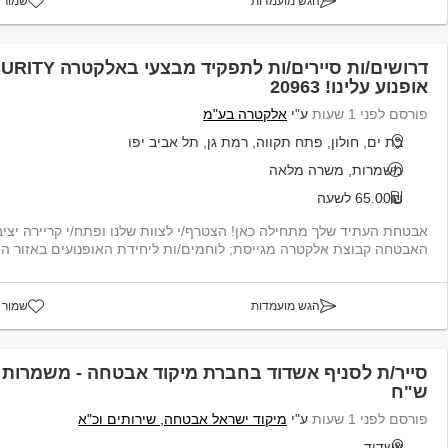
הגש מועמדות
שמור 
אופנוע עלינו! 20963
פורסם לפני 1 שעות
ע"י
אלקטרה בע"מ
בת ים, חולון, פתח תקווה, רמת גן, תל אביב יפו
משמרות, משרה מלאה
65.00₪ לשעה
אבטחת העתיד שלך מתחילה כאן! הצטרף/י לצוות שלנו ופתח/י קריירה יצ
האבטחה קבוצת אלקטרה מגייסת; לוחמים/ות ליחידת האופנועים באזור המרכז תיאור
הגש מועמדות
שמור 
ש"ח
פורסם לפני 1 שעות
ע"י
מיקוד ישראל אבטחה, שירותים וכ"א
אשדוד