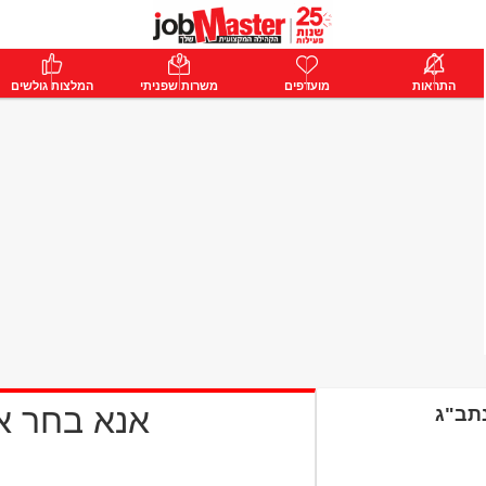
ת
התראות
פרימיום
מועדפים
התחבר
משרות שפניתי
המלצות גולשים
אנא בחר 
נתב"ג