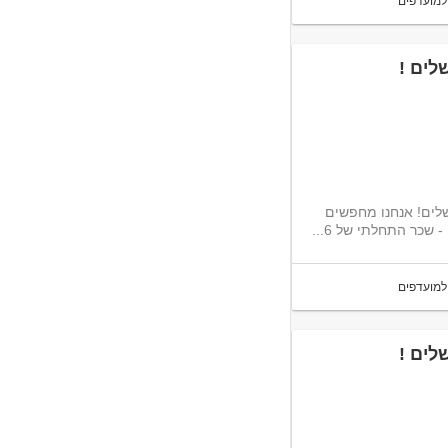
למועדפים
לים !
לים! אנחנו מחפשים
כר התחלתי של 6...
למועדפים
לים !