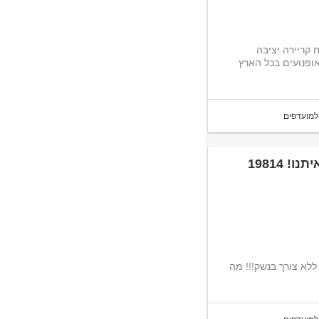
לצוות שלנו ופתח קריירה יציבה
ידת האופנועים בכל הארץ
למועדפים
19814
מתן מענה מהיר ומקצועי בטיפול בתקלות של כספומטים משימות בלדרות ללא צורך בנשק!!! מה