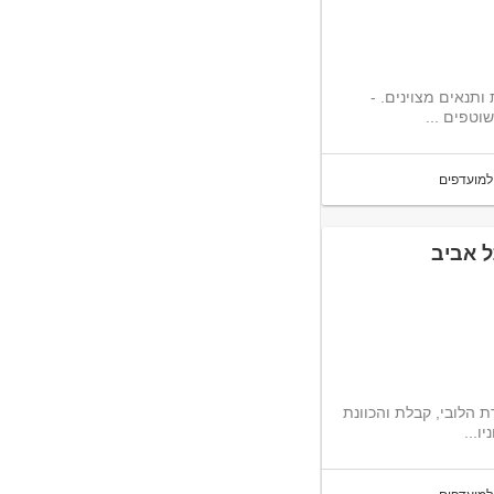
- הצטרפו אלינו למיקוד אבטחה ותיהנו מיחס אישי, סביבת עבודה מקצועית ותנאים מצוינים. -
וטפים ...
למועדפים
ל אביב
ת הלובי, קבלת והכוונת
ו...