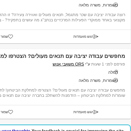
משמרות, משרה מלאה
רוצה עבודה יציבה ע
מקצועי באחד ממוקדי הפעילות המרכזיים בנתב"ג מה עושים בתפקיד? - ביצ
הגש מועמדות
שמור 
מחפשים עבודה יציבה עם תנאים מעולים? הצטרפו למח
פורסם לפני 1 שעות
ע"י
ORS משאבי אנוש
רמלה
משמרות, משרה מלאה
מחפשים עב
שומר/ת למחלקת הביטחון – הזדמנות להשתלב בחברה יציבה עם תנאים מצ
הגש מועמדות
שמור 
e your thoughts!
Your feedback is crucial for improving the site.