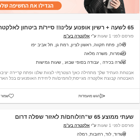
65 לשעה + רשיון אופנוע עלינו!! סייר/ת ביטחון לאלקטרה SECURITY
פורסם לפני 1 שעות
ע"י
אלקטרה בע"מ
חולון, פתח תקווה, ראשון לציון, רמת גן, תל אביב יפו
משמרות, משרה מלאה
משרה בכירה
,
עבודה בסופי שבוע
,
שעות גמישות
אבטחת העתיד שלך מתחילה כאן! הצטרף/י לצוות שלנו ופתח קריירה יצי
האבטחה קבוצת אלקטרה מגייסת;לוחמים/ות ליחידת האופנועים בכל הארץ 
הגש מועמדות
שמור 
שעתי ממוצע 65 ש"ח!לוחם/ת לאזור שפלה דרום
פורסם לפני 1 שעות
ע"י
אלקטרה בע"מ
אשדוד, לוד, רחובות, רמלה