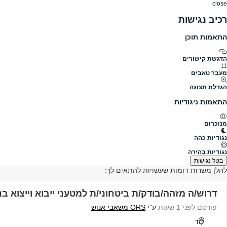
close
רכיב נגישות
התאמות תוכן
דרושים
דרושים
פרופילים
הלוח שלי
הודעו
דרושים
צוות 3
צוות 3 דרושים, עמוד 2
הדגשת קישורים
מעבר טאבים
גודל חברה
1001-5000
הגדלת תצוגה
תעשייה
אבטחה וחקירות
התאמות ניגודיות
פרופיל חברה
מנוכרום
לא מצאנו משרות רלוונטיות בחברת: צוות 3
נגודיות כהה
נגודיות בהירה
בטל נגישות
להלן משרות דומות שעשויות להתאים לך:
דרוש/ה מזהה/בודק/ת ביטחוני/ת למטעני ייבוא וייצוא ב
פורסם לפני 1 שעות
ע"י
ORS משאבי אנוש
לוד