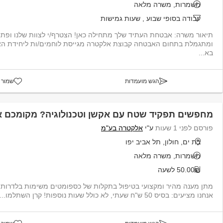
משמרות, משרה מלאה
עבודה בסופי שבוע
,
שעות גמישות
תיאור משרה: אבטחת העתיד שלך מתחילה כאן! הצטרף/י 
ומתגמלת בתחום האבטחה קבוצת אלקטרה מגייסת לוחמים/ות ליח
בא...
הגש מועמדות
שמור 
מחפשים תפקיד שטח עם אקשן וטכנולוגיה? מקומכם איתנו! 
פורסם לפני 1 שעות
ע"י
אלקטרה בע"מ
בת ים, חולון, תל אביב יפו
משמרות, משרה מלאה
50.00₪ לשעה
אנחנו מציעים: בסיס 50 ש"ח שעתי, לא כולל שעות נוספות! קרן השתלמו...