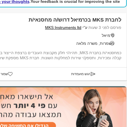
e your thoughts!
Your feedback is crucial for improving the site.
לחברת MKS בכרמיאל דרוש/ה מחסנאי/ת
פורסם לפני 3 שעות
ע"י
MKS Instruments ltd
כרמיאל
משמרות, משרה מלאה
כמחסנאי/ת בחברת MKS, תהיה/י חלק מקבוצת העובדים ברצפת היי
קבלה ומכירות, ותספק/י שירות למחלקות השונות. חברת MKS מספקת שירותים הכוללים פתרונ...
הגש מועמדות
שמור 