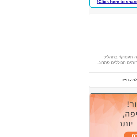
Click here to shar
צור בה תעסוק/י בתהליכי
למועדפים