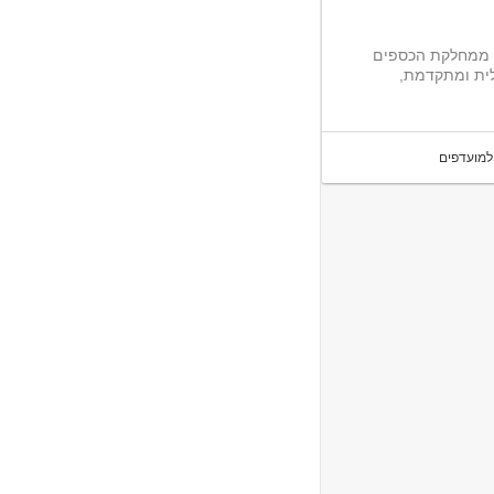
ספקים ולקוחות ב-MKS, תהיה/י חלק ממחלקת הכספים
ולוגית גלובלית ומתקדמת,
למועדפים