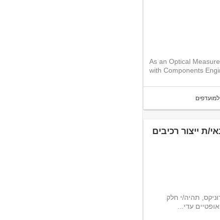
As an Optical Measurem
with Components Engin
למועדפים
 טכנאי/ת ייצור רכיבים
ופטרוניקס, תהיה/י חלק