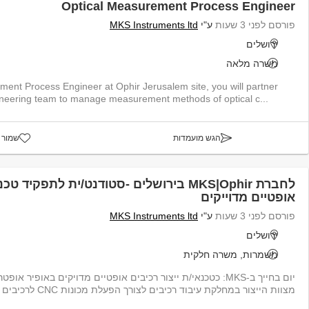
Optical Measurement Process Engineer
פורסם לפני 3 שעות
ע"י
MKS Instruments ltd
ירושלים
משרה מלאה
ent Process Engineer at Ophir Jerusalem site, you will partner
eering team to manage measurement methods of optical c...
הגש מועמדות
שמור 
לחברת MKS|Ophir בירושלים -סטודנט/ית לתפקיד
אופטיים מדוייקים
פורסם לפני 3 שעות
ע"י
MKS Instruments ltd
ירושלים
משמרות, משרה חלקית
יום בחייך ב-MKS: כטכנאי/ת ייצור רכיבים אופטיים מדויקים באופיר א
מצוות הייצור במחלקת עיבוד רכיבים לצורך הפעלת מכונות CNC לרכיבים אופטיים עדי...