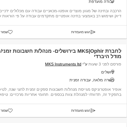
עבודה מועדפת
הרכבה ובחינה של מגוון מוצרים אופטו-מכאניים עבודה עם מכלולים ידניים
דיוק ושימוש רב באמצעי בחינה אופטיים מתקדמים עבודה על פי הוראות עב
הגש מועמדות
שמור 
לחברת MKS|Ophir בירושלים- מנהל/ת חשבונות ז
מודל היברדי
פורסם לפני 3 שעות
ע"י
MKS Instruments ltd
ירושלים
משרה מלאה, עבודה זמנית
אופיר אופטרוני
בתפקיד זה, תדווח/י למנהלת צוות בכספים. תחומי אחריות מרכזיים: טיפול בכ...
הגש מועמדות
שמור 