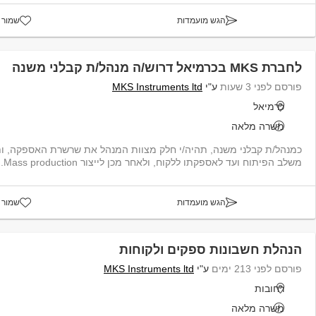
הגש מועמדות
שמור 
לחברת MKS בכרמיאל דרוש/ה מנהל/ת קבלני משנה
פורסם לפני 3 שעות
ע"י
MKS Instruments ltd
כרמיאל
משרה מלאה
כמנהל/ת קבלני משנה, תהיה/י חלק מצוות המנהל את שרשרת האספקה, ות
משלב הפיתוח ועד לאספקתו ללקוח, ולאחר מכן לייצור Mass production. תהליך משמעותי...
הגש מועמדות
שמור 
הנהלת חשבונות ספקים ולקוחות
פורסם לפני 213 ימים
ע"י
MKS Instruments ltd
רחובות
משרה מלאה