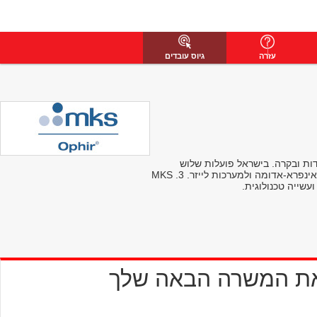
עזרה
גיוס עובדים
ידות ובקרה. בישראל פועלות שלוש
חטיבות חדשניות: 1. MKS Controls לפיתוח וייצור בקרים אלקטרוניים לתעשיות מתקדמות כגון ייצור מוליך למחצה. 2. MKS | Ophir Optronics לאופטיקה אינפרא-אדומה ולמערכות לייזר. 3. MKS
את המשרה הבאה שלך