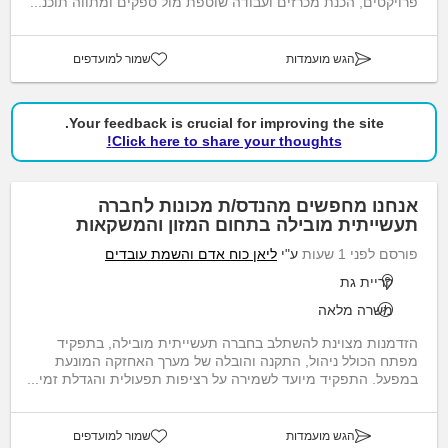
פרויקטים, הכנת מכרזים ועבודה שוטפת מול ספקים ומתווה תוכנ...
הגש מועמדות
שמור למועדפים
Your feedback is crucial for improving the site.
Click here to share your thoughts!
אנחנו מחפשים מהנדס/ת מכונות לחברה
תעשייתית מובילה בתחום המזון והמשקאות
פורסם לפני 1 שעות
ע"י
ליאן כוח אדם והשמת עובדים
קריית גת
משרה מלאה
הזדמנות מצוינת להשתלב בחברה תעשייתית מובילה, בתפקיד
מפתח הכולל ניהול, התקנה והובלה של מערך האחזקה המונעת
במפעל. התפקיד מיועד לשמירה על רציפות תפעולית והגדלת זמי...
הגש מועמדות
שמור למועדפים