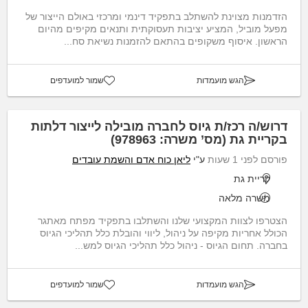
הזדמנות מצוינת להשתלב בתפקיד דינמי ומרכזי באולם הייצור של
מפעל מוביל, המציע יציבות תעסוקתית ותנאים מקיפים מהיום
הראשון. איסוף משקופים בהתאם להזמנות נשיאת סח...
הגש מועמדות
שמור למועדפים
דרוש/ה רכז/ת גיוס לחברה מובילה לייצור דלתות
בקריית גת (מס’ משרה: 978963)
פורסם לפני 1 שעות
ע"י
ליאן כוח אדם והשמת עובדים
קריית גת
משרה מלאה
הצטרפו לצוות המקצועי שלנו והשתלבו בתפקיד מפתח מאתגר
הכולל אחריות מקיפה על ניהול, ליווי והובלת כלל תהליכי הגיוס
בחברה. תחום הגיוס - ניהול כלל תהליכי הגיוס למש...
הגש מועמדות
שמור למועדפים