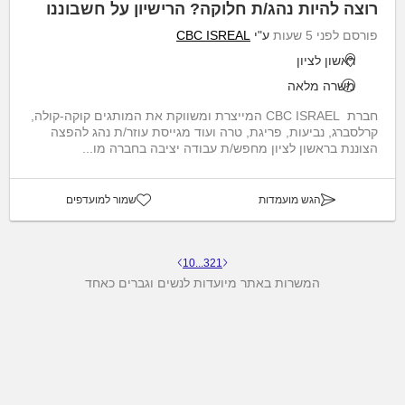
רוצה להיות נהג/ת חלוקה? הרישיון על חשבוננו
פורסם לפני 5 שעות
ע"י
CBC ISREAL
ראשון לציון
משרה מלאה
חברת CBC ISRAEL המייצרת ומשווקת את המותגים קוקה-קולה,
קרלסברג, נביעות, פריגת, טרה ועוד מגייסת עוזר/ת נהג להפצה
הצוננת בראשון לציון מחפש/ת עבודה יציבה בחברה מו...
הגש מועמדות
שמור למועדפים
10
...
3
2
1
המשרות באתר מיועדות לנשים וגברים כאחד