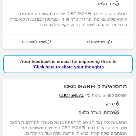
משרה מלאה
מחלבת טרה מבית CBC ISRAEL, יצרנית ומשווקת המותגים
קוקה-קולה, נביעות, פריגת, טרה ועוד - מגייסת לבורנט/ית למעבדה
בנתיבות. אוהב/ת לשלב בין דיוק מקצועי לעבודה די...
הגש מועמדות
שמור למועדפים
Your feedback is crucial for improving the site.
Click here to share your thoughts!
מחסנאי/ת לCBC ISAREL
פורסם לפני 5 שעות
ע"י
CBC ISREAL
בני ברק
משמרות, משרה מלאה
מחפש/ת ארגון גדול ויציב להתפתח בו מקצועית? ההזדמנות הבאה
שלך מחכה כאן! חברת CBC ISRAEL המייצרת ומשווקת את
המותגים קוקה-קולה, נביעות, פריגת, טרה ועוד מגייסת מ...