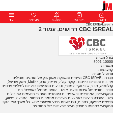
דרושים
דרושים
פרופילים
הלוח שלי
הודעות
התראות
פרימיום
מועדפים
התחבר
עוד
דרושים
CBC ISREAL
CBC ISREAL דרושים, עמוד 2
גודל חברה
5001-10000
תעשייה
קמעונאות
פרופיל חברה
חברת CBC ISRAEL מייצרת ומשווקת מגוון ענק של מותגים מובילים,
אהובים ומוכרים ביניהם - קוקה-קולה, פריגת, טרה, Muller, משק צוריאל,
קרלסברג, תבור, ג’וני ווקר, קמפרי, ונביעות המביאים בכל יום למיליוני צרכנים
חוויה ייחודית של איכות וטעם. אצלנו, הטעם מתחיל באנשים! הם
המקצוענים, המחויבים והאכפתיים העומדים מאחורי הטעמים המובילים
שלנו! החברה פועלת באמצעות מערכים מתמחים בתחומי התפעול, שיווק,
שרשרת אספקה, כספים, טכנולוגיות מידע ומשאבי אנוש. כל מערך הוא הגוף
המקצועי בתחומו המעניק מענה לפעילות כלל המותגים.