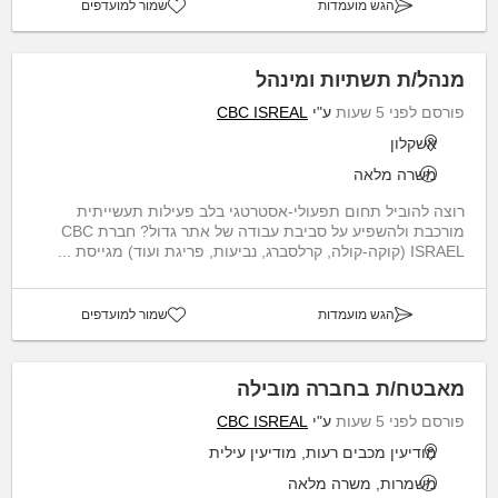
הגש מועמדות
שמור למועדפים
מנהל/ת תשתיות ומינהל
פורסם לפני 5 שעות
ע"י
CBC ISREAL
אשקלון
משרה מלאה
רוצה להוביל תחום תפעולי-אסטרטגי בלב פעילות תעשייתית
מורכבת ולהשפיע על סביבת עבודה של אתר גדול? חברת CBC
ISRAEL (קוקה-קולה, קרלסברג, נביעות, פריגת ועוד) מגייסת ...
הגש מועמדות
שמור למועדפים
מאבטח/ת בחברה מובילה
פורסם לפני 5 שעות
ע"י
CBC ISREAL
מודיעין מכבים רעות, מודיעין עילית
משמרות, משרה מלאה