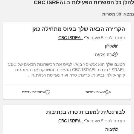
להלן כל המשרות הפעילות בCBC ISREAL
נמצאו 98 משרות
הקריירה הבאה שלך בגיוס מתחילה כאן
פורסם לפני 5 שעות
ע"י
CBC ISREAL
אשקלון
משרה מלאה
הטעם שלך הוא אנשים? בוא/י לגייס את הכישרונות הבאים של CBC
ISRAEL! חברת CBC ISRAEL המייצרת ומשווקת את המותגים
קוקה-קולה, נביעות, פריגת, טרה ועוד מגייסת רכז/ת גי...
הגש מועמדות
שמור למועדפים
לבורנט/ית למעבדת טרה בנתיבות
פורסם לפני 5 שעות
ע"י
CBC ISREAL
נתיבות