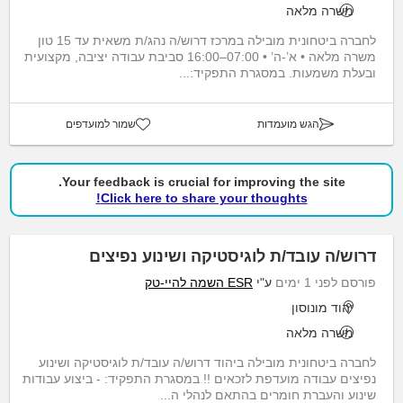
משרה מלאה
לחברה ביטחונית מובילה במרכז דרוש/ה נהג/ת משאית עד 15 טון
משרה מלאה • א’-ה’ • 07:00–16:00 סביבת עבודה יציבה, מקצועית
ובעלת משמעות. במסגרת התפקיד:...
הגש מועמדות
שמור למועדפים
Your feedback is crucial for improving the site.
Click here to share your thoughts!
דרוש/ה עובד/ת לוגיסטיקה ושינוע נפיצים
פורסם לפני 1 ימים
ע"י
ESR השמה להיי-טק
יהוד מונוסון
משרה מלאה
לחברה ביטחונית מובילה ביהוד דרוש/ה עובד/ת לוגיסטיקה ושינוע
נפיצים עבודה מועדפת לזכאים !! במסגרת התפקיד: - ביצוע עבודות
שינוע והעברת חומרים בהתאם לנהלי ה...