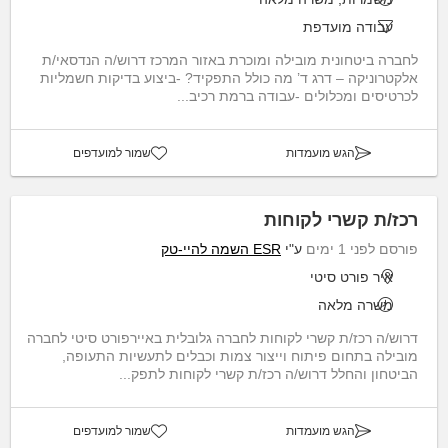
עבודה מועדפת
לחברה ביטחונית מובילה ומוכרת באזור המרכז דרוש/ה הנדסאי/ת
אלקטרוניקה – דרג ד’ מה כולל התפקיד? -ביצוע בדיקות חשמליות
לכרטיסים ומכלולים -עבודה ברמת רכיב...
הגש מועמדות
שמור למועדפים
רכז/ת קשרי לקוחות
פורסם לפני 1 ימים
ע"י
ESR השמה להיי-טק
איר פורט סיטי
משרה מלאה
דרוש/ה רכז/ת קשרי לקוחות לחברה גלובלית באיירפורט סיטי לחברה
מובילה בתחום פיתוח וייצור צמות וכבלים לתעשיות התעופה,
הביטחון והחלל דרוש/ה רכז/ת קשרי לקוחות לתפק...
הגש מועמדות
שמור למועדפים