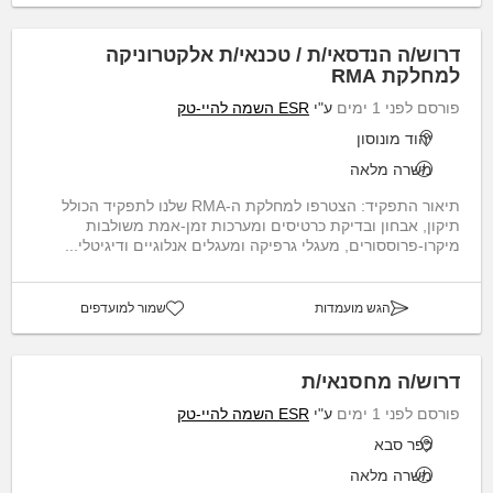
דרוש/ה הנדסאי/ת / טכנאי/ת אלקטרוניקה
למחלקת RMA
פורסם לפני 1 ימים
ע"י
ESR השמה להיי-טק
יהוד מונוסון
משרה מלאה
תיאור התפקיד: הצטרפו למחלקת ה-RMA שלנו לתפקיד הכולל
תיקון, אבחון ובדיקת כרטיסים ומערכות זמן-אמת משולבות
מיקרו-פרוססורים, מעגלי גרפיקה ומעגלים אנלוגיים ודיגיטלי...
הגש מועמדות
שמור למועדפים
דרוש/ה מחסנאי/ת
פורסם לפני 1 ימים
ע"י
ESR השמה להיי-טק
כפר סבא
משרה מלאה