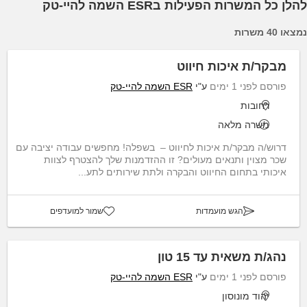
להלן כל המשרות הפעילות בESR השמה להיי-טק
נמצאו 40 משרות
מבקר/ת איכות חיווט
פורסם לפני 1 ימים
ע"י
ESR השמה להיי-טק
רחובות
משרה מלאה
דרוש/ה מבקר/ת איכות לחיווט – בשפלה! מחפשים עבודה יציבה עם
שכר מצוין ותנאים מעולים? זו ההזדמנות שלך להצטרף לצוות
איכותי בתחום החיווט והבקרה ולתת שירותים לתע...
הגש מועמדות
שמור למועדפים
נהג/ת משאית עד 15 טון
פורסם לפני 1 ימים
ע"י
ESR השמה להיי-טק
יהוד מונוסון