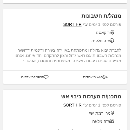
מנהל/ת חשבונות
פורסם לפני 1 ימים
ע"י
SORT HR
כפר קאסם
משרה חלקית
לחברת יבוא גדולה ומתפתחת באווירה צעירה ודינמית דרוש/ה
מנהל/ת חשבונות עם ראש גדול ורצון להתקדם יחד איתנו. אנחנו
מציעים סביבת עבודה צעירה, משפחתית ותומכת, אפשרוי...
הגש מועמדות
שמור למועדפים
מתכנן/ת מערכות כיבוי אש
פורסם לפני 1 ימים
ע"י
SORT HR
עומר, רמת ישי
משרה מלאה