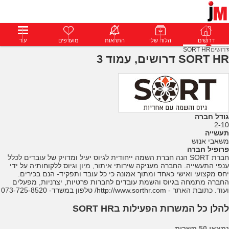
דרושים
דרושים
פרופילים
הלוח שלי
הודעות
התראות
פרימיום
מועדפים
התחבר
עוד
דרושים
SORT HR
SORT HR דרושים, עמוד 3
גודל חברה
2-10
תעשייה
משאבי אנוש
פרופיל חברה
חברת SORT הנה חברת השמה ייחודית לגיוס יעיל ומדויק של עובדים לכלל
ענפי התעשייה. החברה מעניקה שירותי איתור, מיון וגיוס ללקוחותיה על ידי
יחס מקצועי ואישי כאחד ומתוך אמונה כי כל עובד ותפקיד- הנם בכירים.
החברה מתמחה בגיוס והשמת עובדים לחברות פרטיות, יצרניות, מפעלים
ועוד. כתובת האתר - http://www.sorthr.com/ טלפון במשרד- 073-725-8520
להלן כל המשרות הפעילות בSORT HR
נמצאו 50 משרות