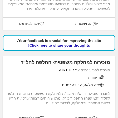
מבני ציבור וחללים מסחריים דרוש/ה מהנדס/ת אזרחי/ת המעוניין/ת
להשתלב במסלול הכשרה מקצועי לתפקיד מנהל/ת פרו...
הגש מועמדות
שמור למועדפים
Your feedback is crucial for improving the site.
Click here to share your thoughts!
מזכיר/ה למחלקה משפטית- החלפה לחל"ד
פורסם לפני 1 ימים
ע"י
SORT HR
אור יהודה
משרה מלאה, עבודה זמנית
לחברה מובילה דרוש/ה מזכיר/ה למחלקה המשפטית בחברה החלפה
לחל"ד (חצי שנה) התפקיד כולל: מתן שירותים לצוות עורכי/ות הדין
בצוות המסחרי ובמחלקה, לרבות ניהול יומ...
הגש מועמדות
שמור למועדפים