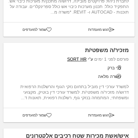
לחברת ניהול פרויקטים מובילה, דרוש/ה מתכנן/ת מערכות כיבוי אש.
התפקיד כולל: תכנון מערכות כיבוי אש כולל ספרינקלרים. עבודה על
תוכנות - AUTOCAD ו- REVIT. *משרה מ...
הגש מועמדות
שמור למועדפים
מזכיר/ה משפטי/ת
פורסם לפני 1 ימים
ע"י
SORT HR
בני ברק
משרה מלאה
למשרד עורכי דין מוביל בתחום נזקי הגוף והרשלנות הרפואית
דרוש/ה מזכיר/ה משפטי/ת. למשרד עורכי דין בוטיק, מקצועי
ומשפחתי, המתמחה בנזקי גוף, רשלנות רפואית, תאונות ד...
הגש מועמדות
שמור למועדפים
איש/אשת מכירות שטח רכיבים אלקטרונים