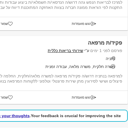
למרכז לבריאות הנפש גהה דרוש/ה הנדסאי/ת חשמלאי/ת ביצוע עבודות ותי
התקנות לפי הוראות ממונה חבר/ה בצוות האחזקה המתוכננת דיווח על עבוד
הגש מועמדות
שמור 
פקיד/ת מרפאה
פורסם לפני 1 ימים
ע"י
שירותי בריאות כללית
נתניה
משרה חלקית, משרה מלאה, עבודה זמנית
למרפאה בנתניה דרוש/ה פקיד/ת מרפאה למשרה מלאה/חלקית, החלפה לח
פיצולים ושישי לסירוגין מתן שירות פרונטלי וטלפוני ללקוחות המרפאה בנוש
הגש מועמדות
שמור 
e your thoughts!
Your feedback is crucial for improving the site.