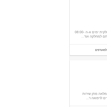
למרכז ההרפואי מאיר דרוש/ה מזכיר/ה רפואי/ת למחלקות אשפוז- משרה חלקית ימים א-ה 08:00-
למועדפים
מלאה מתן שירות
ם לרפואה ר...