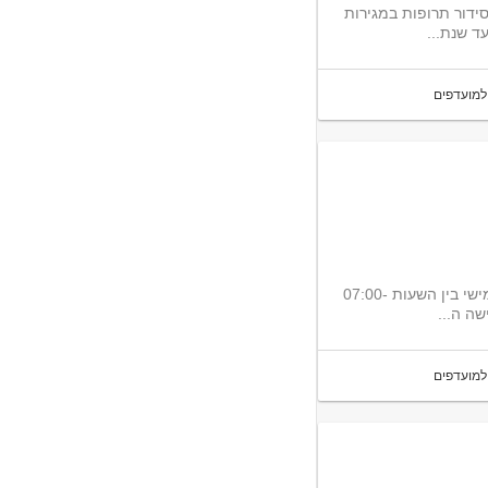
שלים עזרה בפירוק סחורה סידור תרופות במגירות
ד שנת...
למועדפים
למחסן לוגיסטי בבאר שבע דרוש/ה מחסנאי/ת העבודה בימים ראשון עד חמישי בין השעות 07:00-
למועדפים