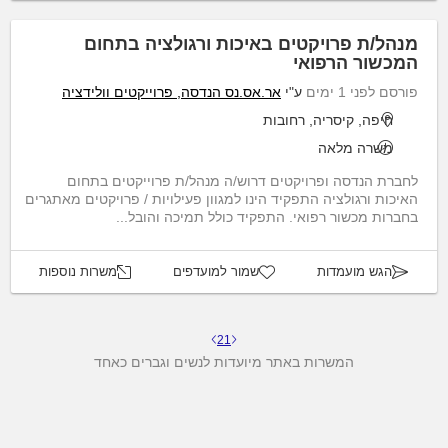
מנהל/ת פרויקטים באיכות ורגולציה בתחום
המכשור הרפואי
פורסם לפני 1 ימים
ע"י
אר.אס.נס הנדסה, פרוייקטים וולידציה
חיפה, קיסריה, רחובות
משרה מלאה
לחברת הנדסה ופרויקטים דרוש/ה מנהל/ת פרוייקטים בתחום
האיכות ורגולציה התפקיד הינו למגוון פעילויות / פרויקטים מאתגרים
בחברות מכשור רפואי. התפקיד כולל תמיכה והובל...
הגש מועמדות
שמור למועדפים
משרות נוספות
2
1
המשרות באתר מיועדות לנשים וגברים כאחד