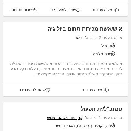
הגש מועמדות
שמור למועדפים
משרות נוספות
איש/אשת מכירות תחום ביולוגיה
פורסם לפני 2 ימים
ע"י
חסוי
נווה אילן
משרה מלאה
איש/אשת מכירות תחום ביולוגיה דרוש/ה איש/אשת מכירות טכני/ת
לחברה מובילה בתחום הציוד המעבדתי והמחקר, בעל/ת רקע מדעי
חזק. התפקיד משלב פיתוח עסקי, הדרכה מקצועית...
הגש מועמדות
שמור למועדפים
סמנכ"ל/ית תפעול
פורסם לפני 1 ימים
ע"י
קרן אור משאבי אנוש
חיפה, יקנעם (מושבה), מגדים, נשר