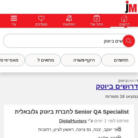
דרושים
דרושים
פרופילים
הלוח שלי
הודעות
התראות
פרימיום
מועדפים
התחבר
עוד
תחומים
היקף משרה
מתאים ל
מאפייני מ
דרושים
ביוטק
דרושים ביוטק
נמצאו 16 משרות
Senior QA Specialist לחברת ביוטק גלובאלית
פורסם לפני 1 ימים
ע"י
DigitalHunters
באר יעקב, יבנה, נס ציונה, ראשון לציון, רחובות