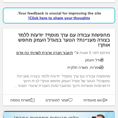
Your feedback is crucial for improving the site.
Click here to share your thoughts!
מחפש/ת עבודה עם ערך מוסף? יודע/ת ללמד
בצורה מעניינת? הנוער במגדל העמק מחפש
אותך!
פורסם לפני 9 שעות
ע"י
תיגבור חברה ארצית לשרותי כח אדם
מגדל העמק
משמרות, משרה חלקית
מחפש/ת עבודה עם ערך מוסף? יודע/ת ללמד בצורה מעניינת
ומושכת? הנוער של מגדל העמק מחפש אותך! לבית חינוך
דרושים/ות אנשי/ות חינוך ומתגברים/ות העברת שיעורי תגבור ...
הגש מועמדות
שמור למועדפים
משרות נוספות