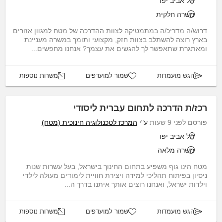
תל אביב יפו
משרה חלקית
דרוש/ה מדריכ/ה במתמטיקה לצוות ההדרכה של מטח למגוון אזורים
בארץ רוצה להשתלב בצוות חזק, מקצועי ותומך במשרה מעניינת
ומאתגרת שתאפשר לך להגשים את עצמך? אנחנו מחפשים...
הגש מועמדות
שמור למועדפים
משרות נוספות
רכז/ת הדרכה לתחום עברית ליסודי
פורסם לפני 9 שעות
ע"י
המרכז לטכנולוגיה חינוכית (מטח)
תל אביב יפו
משרה מלאה
מטח הינו גוף משפיע בתחום החינוך בישראל, בעל עשרות שנות
ניסיון בפיתוח תהליכי למידה ויצירת חוויית לימודים מעולה לילדי
וילדות ישראל, ואנחנו רוצים אותך איתנו בדרך ה...
הגש מועמדות
שמור למועדפים
משרות נוספות