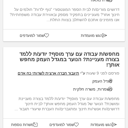
משרה מלאה
דרושים מורים/ת לבית הספר המונטסורי "נוף ילדות" חולמים על
חינוך אחר? מעוניינים בתפקיד מספק ובאווירת עבודה משפחתית?
אנו מזמינים אתכם להשתלב בצוות התלת...
הגש מועמדות
שמור למועדפים
מחפש/ת עבודה עם ערך מוסף? יודע/ת ללמד
בצורה מעניינת? הנוער במגדל העמק מחפש
אותך!
פורסם לפני 9 שעות
ע"י
תיגבור חברה ארצית לשרותי כח אדם
מגדל העמק
משמרות, משרה חלקית
מחפש/ת עבודה עם ערך מוסף? יודע/ת ללמד בצורה מעניינת
ומושכת? הנוער של מגדל העמק מחפש אותך! לבית חינוך
דרושים/ות אנשי/ות חינוך ומתגברים/ות העברת שיעורי תגבור ...
הגש מועמדות
שמור למועדפים
משרות נוספות