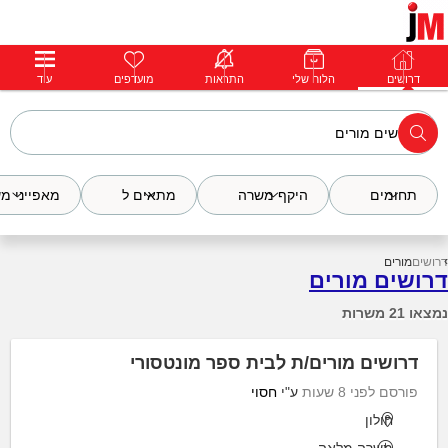
דרושים
דרושים
פרופילים
הלוח שלי
הודעות
התראות
פרימיום
מועדפים
התחבר
עוד
תחומים
היקף משרה
מתאים ל
מאפייני מ
דרושים
מורים
דרושים מורים
נמצאו 21 משרות
דרושים מורים/ת לבית ספר מונטסורי
פורסם לפני 8 שעות
ע"י
חסוי
חולון