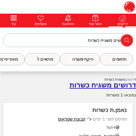
דרושים
דרושים
פרופילים
הלוח שלי
הודעות
התראות
פרימיום
מועדפים
התחבר
עוד
תחומים
היקף משרה
מתאים ל
מאפייני מ
דרושים
משגיח כשרות
דרושים משגיח כשרות
נמצאו 1 משרות
נאמן.ת כשרות
פורסם לפני 1 ימים
ע"י
קבוצת שטראוס
אחיהוד