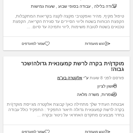
עבודה בלילה
,
עבודה בסופי שבוע
,
שעות גמישות
טיפול מקיף, מהיר ואפקטיבי מקצה לקצה בקריאות המתקבלות,
הקפצת הכוחות בשטח וליווי הסיירים עד סגירת הקריאה, הקפצת
טכנאים בשטח לטובת משימות ,ליווי ותמיכה עד סיום. ...
הגש מועמדות
שמור למועדפים
מוקדן/ית בקרה לרשת קמעונאית גדולה!שכר
גבוה!
פורסם לפני 8 שעות
ע"י
אלקטרה בע"מ
ראשון לציון
משמרות, משרה מלאה
אבטחת העתיד שלך מתחילה כאן! קבוצת אלקטרה מגייסת מוקדן/ית
בקרה לרשת קמעונאית גדולה תיאור התפקיד : התפקיד כולל עבודה
בחדר מבצעים מתקדם האחראי על ניטור ובקרה ...
הגש מועמדות
שמור למועדפים