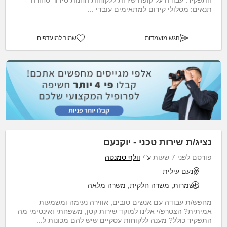
התפקיד: עבודה על קופה שירות ללקוחות החנות סידור סחורה
תנאים: מסלולי קידום למתאימים עובדי ...
הגש מועמדות
שמור למועדפים
נציג/ת שירות טכני - יוקנעם
פורסם לפני 7 שעות
ע"י
וולף סמנטה
יקנעם עילית
משמרות, משרה חלקית, משרה מלאה
מחפש/ת עבודה עם אנשים טובים, אווירה נעימה ומשמעות
אמיתית? הצטרפ/י אלינו למוקד שירות קטן, משפחתי ואינטימי מה
התפקיד כולל? מענה ללקוחות עסקיים שיש להם מכונות ל...