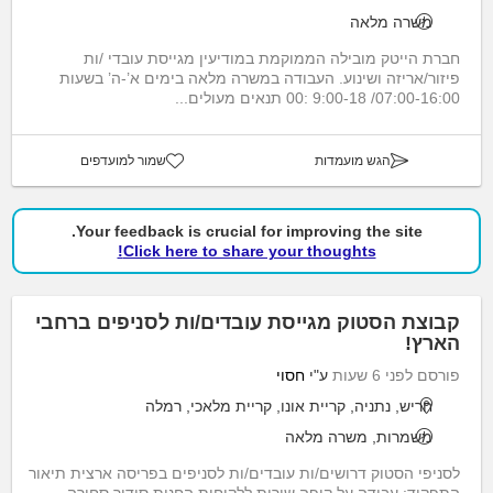
משרה מלאה
חברת הייטק מובילה הממוקמת במודיעין מגייסת עובדי /ות
פיזור/אריזה ושינוע. העבודה במשרה מלאה בימים א’-ה’ בשעות
07:00-16:00/ 9:00-18 :00 תנאים מעולים...
הגש מועמדות
שמור למועדפים
Your feedback is crucial for improving the site.
Click here to share your thoughts!
קבוצת הסטוק מגייסת עובדים/ות לסניפים ברחבי
הארץ!
פורסם לפני 6 שעות
ע"י
חסוי
חריש, נתניה, קריית אונו, קריית מלאכי, רמלה
משמרות, משרה מלאה
לסניפי הסטוק דרושים/ות עובדים/ות לסניפים בפריסה ארצית תיאור