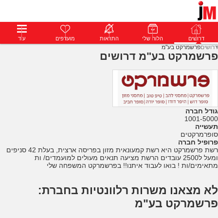
דרושים
דרושים
פרופילים
הלוח שלי
הודעות
התראות
פרימיום
מועדפים
התחבר
עוד
דרושים
פרשמרקט בע"מ
פרשמרקט בע"מ דרושים
גודל חברה
1001-5000
תעשייה
סופרמרקטים
פרופיל חברה
רשת פרשמרקט היא רשת קמעונאית מזון בפריסה ארצית, בעלת 42 סניפים
ומעל ל2500 עובדים הרשת מציעה תנאים מעולים למועמדים/ ות
מתאימים/ות ! בואו לעבוד איתנו!! בפרשמרקט המשפחה שלי
לא מצאנו משרות רלוונטיות בחברת:
פרשמרקט בע"מ