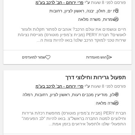
פורסם לפני 8 שעות
ע"י
פרי ירוחם - חב’ לרכב בע"מ
בת ים, חולון, יבנה, ראשון לציון, רחובות
משמרות, משרה מלאה
חיים ונושמים את עולם הרכב? אוהבים לפתור תקלות ולעזור
לאנשים? חברת PERY (מבית צ’מפיון מוטורס) מגייסת נציג/ת
שירות טכני למוקד הרכב שלנו! בואו להיות צוות ה...
הגש מועמדות
שמור למועדפים
תפעול גרירות וחילוצי דרך
פורסם לפני 8 שעות
ע"י
פרי ירוחם - חב’ לרכב בע"מ
חולון, מודיעין מכבים רעות, ראשון לציון, רחובות, רמלה
משרה מלאה
חברת PERY (מבית צ’מפיון מוטורס) מחפשת רכז/ת גרירות
וחילוצים למטה החברה בראשל"צ. בואו להיות "לב הפעימה"
התפעולי שלנו ולתפעל אירועים בזמן אמת...