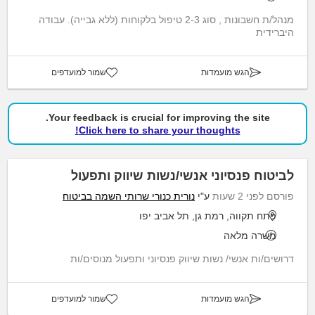
מנהל/ת חשבונות , סוג 2-3 טיפול בלקוחות (ללא גבייה). עבודה
היברידית
הגש מועמדות
שמור למועדפים
Your feedback is crucial for improving the site.
Click here to share your thoughts!
לביטוח פנסיוני אנשי/נשות שיווק ותפעול
פורסם לפני 2 שעות
ע"י
נורית כנורי שרותי השמה בביטוח
פתח תקווה, רמת גן, תל אביב יפו
משרה מלאה
דרושים/ות אנשי/ נשות שיווק פנסיוני ותפעול מנוסים/ות
הגש מועמדות
שמור למועדפים