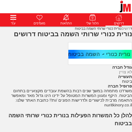
דרושים
דרושים
פרופילים
הלוח שלי
הודעות
התראות
פרימיום
מועדפים
התחבר
עוד
דרושים
נורית כנורי שרותי השמה בביטוח
נורית כנורי שרותי השמה בביטוח דרושים
גודל חברה
לא צויין
תעשייה
ביטוח
פרופיל חברה
משרדנו מתמחה במשך שנים רבות בהשמת עובדים מקצועיים בתחום
הביטוח. היקף ומגוון המשרות המטופל על ידינו הינו גדול מאד ומאפשר
התאמה מרבית לכישורים ולדרישות הפונים /ות!! כתובת האתר שלנו:
nuritkinory.co.il
להלן כל המשרות הפעילות בנורית כנורי שרותי השמה
בביטוח