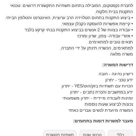
לחברת נקסטקום, המובילה בתחום תשתיות התקשורת דרושים: טכנאי
התקנות בבית הלקוח.
• ביצוע התקנות בתחום הטלויזיה הרב ערוצית, האינטרנט והטלפון הביתי.
• קיימת אפשרות להעסקה כקבלן עצמאי.
• עבודה בצוות של 2 אנשים בביצוע התקנות בבתי קרקע בלבד
• אזורי עבודה- צפון, שרון ומרכז
תנאים טובים למתאימים.
למתאימים, הכשרה תינתן על ידי החברה.
משרה מלאה
דרישות המשרה:
רישיון נהיגה - חובה
ידע טכני - יתרון
הכרות עם תשתיות בזק/הוט/YES - יתרון
ידע במחשבים והכרת נתבים - יתרון
זמינות לעבודה מיידית - יתרון משמעותי
נכונות לביצוע שעות נוספות
המשרה מיועדת לנשים וגברים כאחד
מעבר למשרות דומות בתחומים:
כללי
טכנאי שטח
תשתיות תקשורת