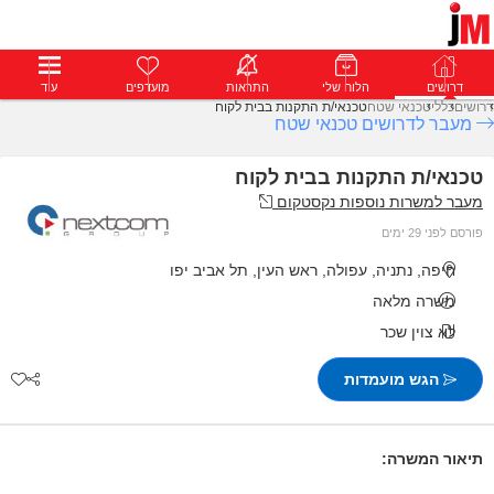
דרושים
דרושים
פרופילים
הלוח שלי
הודעות
התראות
פרימיום
מועדפים
התחבר
עוד
דרושים
כללי
טכנאי שטח
טכנאי/ת התקנות בבית לקוח
מעבר לדרושים טכנאי שטח
טכנאי/ת התקנות בבית לקוח
מעבר למשרות נוספות נקסטקום
פורסם לפני 29 ימים
חיפה, נתניה, עפולה, ראש העין, תל אביב יפו
משרה מלאה
לא צוין שכר
הגש מועמדות
תיאור המשרה: