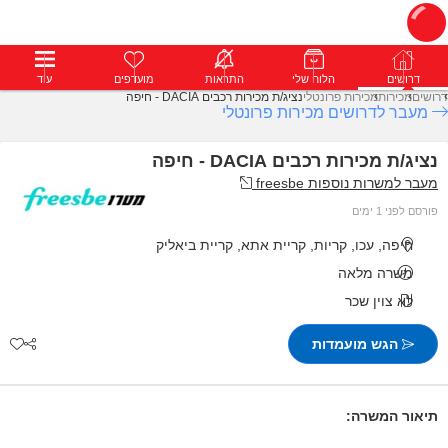
דרושים
דרושים
פרופילים
הלוח שלי
הודעות
התראות
פרימיום
מועדפים
התחבר
עוד
דרושים
מכירות
מכירות פרונטלי
נציג/ת מכירות רכבים DACIA - חיפה
מעבר לדרושים מכירות פרונטלי
נציג/ת מכירות רכבים DACIA - חיפה
מעבר למשרות נוספות freesbe
פורסם לפני 1 ימים
חיפה, עכו, קריות, קריית אתא, קריית ביאליק
משרה מלאה
לא צוין שכר
הגש מועמדות
תיאור המשרה: