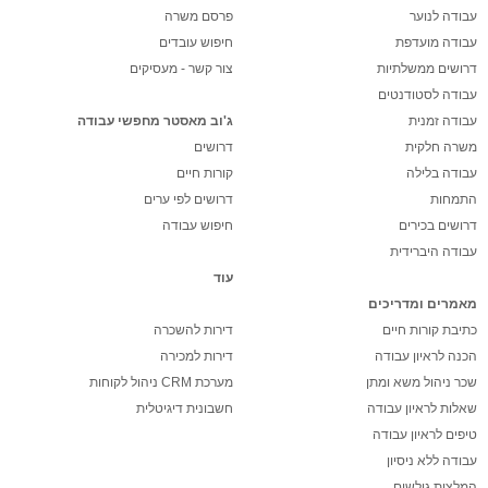
עבודה לנוער
פרסם משרה
עבודה מועדפת
חיפוש עובדים
דרושים ממשלתיות
צור קשר - מעסיקים
עבודה לסטודנטים
עבודה זמנית
ג'וב מאסטר מחפשי עבודה
משרה חלקית
דרושים
עבודה בלילה
קורות חיים
התמחות
דרושים לפי ערים
דרושים בכירים
חיפוש עבודה
עבודה היברידית
עוד
מאמרים ומדריכים
כתיבת קורות חיים
דירות להשכרה
הכנה לראיון עבודה
דירות למכירה
שכר ניהול משא ומתן
מערכת CRM ניהול לקוחות
שאלות לראיון עבודה
חשבונית דיגיטלית
טיפים לראיון עבודה
עבודה ללא ניסיון
המלצות גולשים