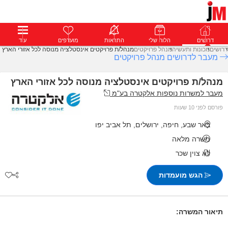
דרושים
דרושים
פרופילים
הלוח שלי
הודעות
התראות
פרימיום
מועדפים
התחבר
עוד
דרושים
מכונות ותעשיה
מנהל פרויקטים
מנהל/ת פרויקטים אינסטלציה מנוסה לכל אזורי הארץ
מעבר לדרושים מנהל פרויקטים
מנהל/ת פרויקטים אינסטלציה מנוסה לכל אזורי הארץ
מעבר למשרות נוספות אלקטרה בע"מ
פורסם לפני 10 שעות
באר שבע, חיפה, ירושלים, תל אביב יפו
משרה מלאה
לא צוין שכר
הגש מועמדות
תיאור המשרה: