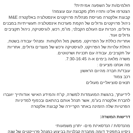
חולמים/ות על השפעה אמיתית?
הצטרפו אלינו ותהיו חלק מקבוצה עם עוצמה!
קבוצת אלקטרה מגייסת מנהל/ת פרויקטים אינסטלציה באלקטרה M&E
ניהול פרויקטים גדולים של הקמת מערכות אינסטלציה תעשייתיות במבנים
גדולים, הכרות עם העולם הקבלני, מו"מ, רכש, לוגיסטיקה, ניהול תקציבים
גדולים ועוד.
אחריות כוללת על הפרויקט, ממשק מול הלקוחות ומנהלי עבודה בשטח,
הוזלת עלויות של הפרויקט, לוגיסטיקה ורכש של מוצרים גדולים, אחריות
על תקציבים, עבודה עם תכניות ושרטוטים.
משרה מלאה בימים א-ה 7:30-16:45.
מה אנחנו מציעים :
עובד/ת חברה מהיום הראשון
רכב צמוד
תנאים סוציאליים מעולים
לידיעתך, בהגשת המועמדות למשרה, קו"ח והמידע האישי אודותייך יועברו
לחברת אלקטרה בע"מ, אשר תנהל אותם בהתאם ובכפוף למדיניות
הפרטיות שלה הזמינה באתר הקריירה של קבוצת אלקטרה
דרישות המשרה:
מהנדס/ת / הנדסאי/ת מים- יתרון משמעותי
ניסיון בתפקיד דומה מחברת קבלניות בביצוע כמנהל פרוייקטים של שנה