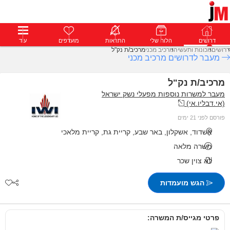
דרושים
דרושים
פרופילים
הלוח שלי
הודעות
התראות
פרימיום
מועדפים
התחבר
עוד
דרושים
מכונות ותעשיה
מרכיב מכני
מרכיב/ת נק"ל
מעבר לדרושים מרכיב מכני
מרכיב/ת נק"ל
מעבר למשרות נוספות מפעלי נשק ישראל
(אי.דבליו.אי)
פורסם לפני 21 ימים
אשדוד, אשקלון, באר שבע, קריית גת, קריית מלאכי
משרה מלאה
לא צוין שכר
הגש מועמדות
פרטי מגייס/ת המשרה: