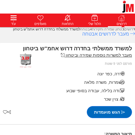
דרושים
דרושים
פרופילים
הלוח שלי
הודעות
התראות
פרימיום
מועדפים
התחבר
עוד
דרושים
בטחון שמירה וחקירות
אבטחה
למשרד ממשלתי בחדרה דרוש אחמ"ש ביטחון
מעבר לדרושים אבטחה
למשרד ממשלתי בחדרה דרוש אחמ"ש ביטחון
מעבר למשרות נוספות שמירה וביטחון
פורסם לפני 9 שעות
חדרה, כפר יונה
משמרות, משרה מלאה
עבודה בלילה, עבודה בסופי שבוע
לא צוין שכר
הגש מועמדות
תיאור המשרה: