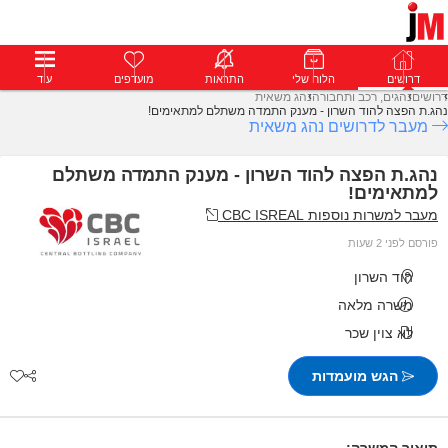
דרושים
דרושים
פרופילים
הלוח שלי
הודעות
התראות
פרימיום
מועדפים
התחבר
עוד
דרושים
נהגים, רכב ותחבורה
נהג משאית
נהג.ת הפצה להוד השרון - מענק התמדה משתלם למתאימים!
מעבר לדרושים נהג משאית
נהג.ת הפצה להוד השרון - מענק התמדה משתלם
למתאימים!
מעבר למשרות נוספות CBC ISREAL
פורסם לפני 2 שעות
הוד השרון
משרה מלאה
לא צוין שכר
הגש מועמדות