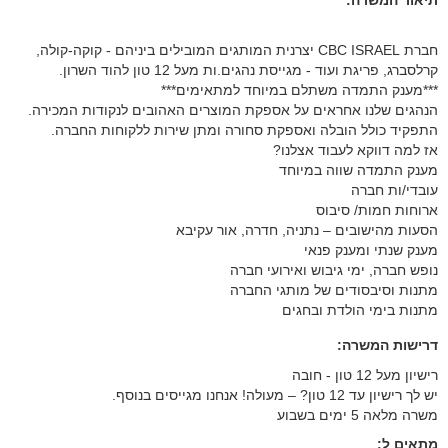
תיאור המשרה:
חברת CBC ISRAEL יצרנית המותגים המובילים ביניהם - קוקה-קולה,
קרלסברג, פריגת ועוד - מגייסת נהגים.ות מעל 12 טון להוד השרון.
***מענק התמדה משתלם במיוחד למתאימים***
הנהגים שלנו אחראים על אספקת המוצרים האהובים לנקודות המכירה.
התפקיד כולל הובלה ואספקת סחורה ומתן שירות ללקוחות החברה.
אז למה דווקא לעבוד אצלנו?
מענק התמדה שווה במיוחד
עובדי/ות חברה
ארוחות חמות/ סיבוס
הסעות מהישובים – נתניה, חדרה, אור עקיבא
מענק שנתי ומענק פנאי
נופש חברה, ימי גיבוש ואירועי חברה
מתנות וסיבסודים של מותגי החברה
מתנות בימי הולדת ובחגים
דרישות המשרה:
רישיון מעל 12 טון - חובה
יש לך רישיון עד 12 טון? – מעולה! אנחנו מגייסים בנוסף.
משרה מלאה 5 ימים בשבוע
מתאים ל: