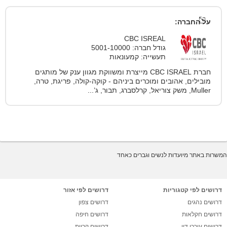
על החברה:
CBC ISREAL
גודל חברה: 5001-10000
תעשייה: קמעונאות
חברת CBC ISRAEL מייצרת ומשווקת מגוון ענק של מותגים
מובילים, אהובים ומוכרים ביניהם - קוקה-קולה, פריגת, טרה,
Muller, משק צוריאל, קרלסברג, תבור, ג’...
המשרות באתר מיועדות לנשים וגברים כאחד
דרושים לפי קטגוריות
דרושים לפי אזור
דרושים נהגים
דרושים צפון
דרושים חקלאות
דרושים חיפה
דרושים עורכי דין
דרושים קריות