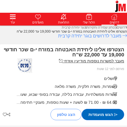
דרושים
דרושים
פרופילים
הלוח שלי
הודעות
התראות
פרימיום
מועדפים
התחבר
עוד
דרושים
בטחון שמירה וחקירות
בוגר יחידה קרבית
הצטרפו אלינו ליחידת האבטחה במזרח י-ם שכר חודשי 19,000 עד 22,000 ש"ח
מעבר לדרושים בוגר יחידה קרבית
הצטרפו אלינו ליחידת האבטחה במזרח י-ם שכר חודשי
19,000 עד 22,000 ש"ח
מעבר למשרות נוספות מודיעין אזרחי
פורסם לפני 12 שעות
ירושלים
משמרות, משרה חלקית, משרה מלאה
משרות ממשלתיות, עבודה בלילה, עבודה בסופי שבוע, שעות גמישות
64.00 ₪ - 71.00 ₪ לשעה + שעות נוספות, מענקיי חתימה ועוד
הגש מועמדות