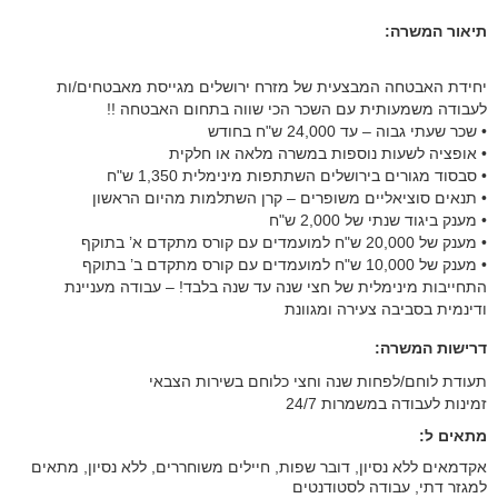
תיאור המשרה:
יחידת האבטחה המבצעית של מזרח ירושלים מגייסת מאבטחים/ות
לעבודה משמעותית עם השכר הכי שווה בתחום האבטחה !!
• שכר שעתי גבוה – עד 24,000 ש"ח בחודש
• אופציה לשעות נוספות במשרה מלאה או חלקית
• סבסוד מגורים בירושלים השתתפות מינימלית 1,350 ש"ח
• תנאים סוציאליים משופרים – קרן השתלמות מהיום הראשון
• מענק ביגוד שנתי של 2,000 ש"ח
• מענק של 20,000 ש"ח למועמדים עם קורס מתקדם א’ בתוקף
• מענק של 10,000 ש"ח למועמדים עם קורס מתקדם ב’ בתוקף
התחייבות מינימלית של חצי שנה עד שנה בלבד! – עבודה מעניינת
ודינמית בסביבה צעירה ומגוונת
דרישות המשרה:
תעודת לוחם/לפחות שנה וחצי כלוחם בשירות הצבאי
זמינות לעבודה במשמרות 24/7
מתאים ל:
אקדמאים ללא נסיון, דובר שפות, חיילים משוחררים, ללא נסיון, מתאים
למגזר דתי, עבודה לסטודנטים