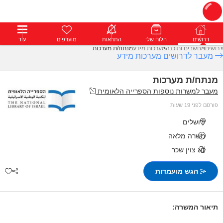
דרושים
דרושים
פרופילים
הלוח שלי
הודעות
התראות
פרימיום
מועדפים
התחבר
עוד
דרושים
מחשבים ותוכנה
מערכות מידע
מנתח/ת מערכות
מעבר לדרושים מערכות מידע
מנתח/ת מערכות
מעבר למשרות נוספות הספרייה הלאומית
פורסם לפני 19 שעות
ירושלים
משרה מלאה
לא צוין שכר
הגש מועמדות
תיאור המשרה: