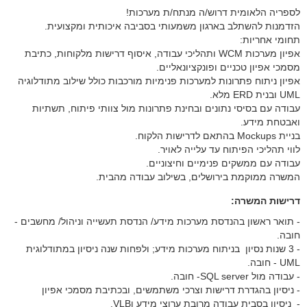
לספריה הלאומית דרוש/ה מנתח/ת מערכות!
הזדמנות להשתלב בארגון משמעותי בסביבה איכותית ומקצועית.
תחומי אחריות:
אפיון מערכות WCM ותהליכי עבודה, איסוף דרישות מלקוחות, כתיבת
מסמכי אפיון טכניים ופונקציונאליים.
אפיון ניתוח פתרונות למערכות פנימיות מורכבות כולל שילוב מתודלוגיה
UML ובנית ERD מלא.
עבודה עם בסיסי נתונים ובחינת פתרונות מול צוותי פיתוח, תשתיות
ואבטחת מידע.
בניית Mockups בהתאם לדרישות הלקוח.
לווי תהליכי הפיתוח עד עלייה לאויר.
עבודה עם ממשקים פנימיים וחיצוניים.
המשרה ממוקמת בירושלים, בשילוב עבודה מהבית.
דרישות המשרה:
- תואר ראשון בהנדסת מערכות מידע/ הנדסת תעשייה וניהול/ מחשבים -
חובה.
- 3 שנות נסיון בניתוח מערכות מידע; ולפחות שנה ניסיון במתודלוגית
UML - חובה.
- עבודה מול SQL server- חובה.
- ניסיון בהגדרת דרישות וצרכי משתמשים, ובכתיבת מסמכי אפיון
​​​​​​​- ניסיון בסבית עבודה מרובת ערוצי מידע וVLB.