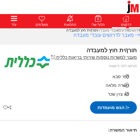
דרושים
דרושים
פרופילים
הלוח שלי
הודעות
התראות
פרימיום
מועדפים
התחבר
עוד
דרושים
מדעים
עובדי מעבדה
תורן/ית חוץ למעבדה
מעבר לדרושים עובדי מעבדה
תורן/ית חוץ למעבדה
מעבר למשרות נוספות שירותי בריאות כללית
פורסם לפני 5 שעות
כפר סבא
משרה מלאה
לא צוין שכר
הגש מועמדות
תיאור המשרה: