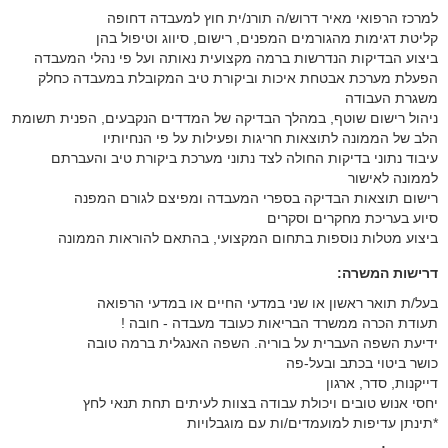
למרכז הרפואי מאיר דרוש/ה תורנ/ית חוץ למעבדה דחופה
קליטת דגימות מהגורמים המפנים, רישום, סיווג וטיפול בהן
ביצוע הבדיקות הנדרשות ברמה מקצועית נאותה ועל פי נהלי המעבדה
הפעלת מערכת אבטחת איכות וביקורת טיב המקובלת במעבדה כחלק
משגרת העבודה
ניהול רישום שוטף, במהלך הבדיקה של המדדים הנקבעים, הפנית תשומת
הלב של הממונה לתוצאות חריגות ופעילות על פי הנחיותיו
עיבוד נתוני בדיקות החולה לצד נתוני מערכת ביקורת טיב והעברתם
לממונה לאישור
רישום תוצאות הבדיקה בספרי המעבדה ומפיצם לגורם המפנה
סיוע בעריכת מחקרים וסקרים
ביצוע מטלות נוספות בתחום המקצועי, בהתאם להוראות הממונה
דרישות המשרה:
בעל/ת תואר ראשון או שני במדעי החיים או במדעי הרפואה
תעודת הכרה ממשרד הבריאות כעובד מעבדה - חובה !
ידיעת השפה העברית על בוריה. השפה האנגלית ברמה טובה
כושר ביטוי בכתב ובעל-פה
דייקנות, סדר, ארגון
יחסי אנוש טובים ויכולת עבודה בצוות לעיתים תחת תנאי לחץ
*תינתן עדיפות למועמדים/ות עם מוגבלויות