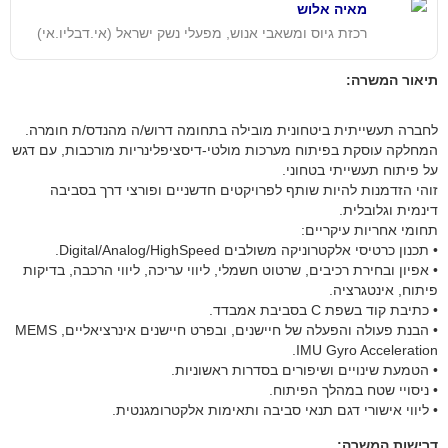
מאיה אלוש
רכזת גיוס ומשאבי אנוש, מפעלי נשק ישראל (אי.דבליו.אי)
תיאור המשרה:
לחברה תעשייתית ביטחונית מובילה בתחומה דרוש/ה מהנדס/ת חומרה.
המחלקה עוסקת בפיתוח מערכות מולטי-דיסציפלינריות מורכבות, עם דגש
על פיתוח תעשייתי בטחוני.
זוהי הזדמנות להיות שותף לפרויקטים חדשניים ופורצי דרך בסביבה
דינמית וגלובלית.
תחומי אחריות עיקריים:
• תכנון כרטיסי אלקטרוניקה משולבים Digital/Analog/HighSpeed.
• אפיון ובחירת רכיבים, שרטוט חשמלי, ליווי עריכה, ליווי הרכבה, בדיקות
פיתוח, אינטגרציה.
• כתיבת קוד בשפת C בסביבת אמבדד.
• הבנת פעולה והפעלה של חיישנים, ובפרט חיישנים אינרציאליים, MEMS
IMU Gyro Acceleration.
• הטמעת שינויים ושיפורים בסדרות ראשוניות.
• ניסויי שטח במהלך הפיתוח.
• ליווי אישורי דגם תנאי סביבה ותאימות אלקטרומגנטית.
דרישות המשרה: