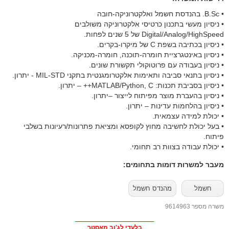
• B.Sc. בהנדסת חשמל ואלקטרוניקה-חובה
• ניסיון מעשי בתכנון כרטיסי אלקטרוניקה משולבים
Digital/Analog/HighSpeed של 5 שנים לפחות.
• ניסיון בכתיבה בשפת C של מיקרו-בקרים.
• ניסיון באינטגרציית חומרה-תוכנה, חומרה-מכניקה.
• ניסיון בעבודה עם פרוטוקולי תקשורת שונים.
• ניסיון בתנאי סביבה ותאימות אלקטרומגנטית בתקני MIL-STD - יתרון.
• ניסיון בסביבת תכנות: MATLAB/Python, C++ – יתרון.
• ניסיון בהעברת מוצר מפיתוח לייצור –יתרון.
• ניסיון בהלחמות עדינות – יתרון.
• יכולת למידה עצמאית.
• בעל יכולת לחשיבה מחוץ לקופסא ומציאת פתרונות/רעיונות בשלבי
פיתוח.
• יכולת עבודה בצוות רב תחומי.
מעבר למשרות דומות בתחומים:
חשמל
מהנדס חשמל
משרה מספר 9614963
בלעדי לג'וב מאסטר