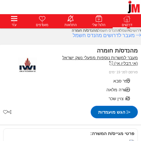
דרושים
דרושים
פרופילים
הלוח שלי
הודעות
התראות
פרימיום
מועדפים
התחבר
עוד
דרושים
חשמל
מהנדס חשמל
מהנדס/ת חומרה
מעבר לדרושים מהנדס חשמל
מהנדס/ת חומרה
מעבר למשרות נוספות מפעלי נשק ישראל
(אי.דבליו.אי)
פורסם לפני 19 ימים
כפר סבא
משרה מלאה
לא צוין שכר
הגש מועמדות
פרטי מגייס/ת המשרה: