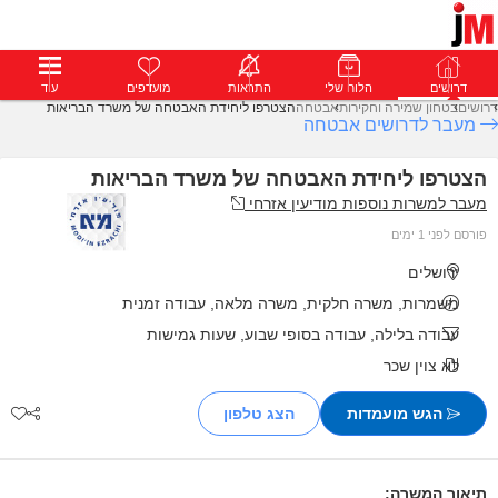
דרושים
דרושים
פרופילים
הלוח שלי
הודעות
התראות
פרימיום
מועדפים
התחבר
עוד
דרושים
בטחון שמירה וחקירות
אבטחה
הצטרפו ליחידת האבטחה של משרד הבריאות
מעבר לדרושים אבטחה
הצטרפו ליחידת האבטחה של משרד הבריאות
מעבר למשרות נוספות מודיעין אזרחי
פורסם לפני 1 ימים
ירושלים
משמרות, משרה חלקית, משרה מלאה, עבודה זמנית
עבודה בלילה, עבודה בסופי שבוע, שעות גמישות
לא צוין שכר
הגש מועמדות
תיאור המשרה: