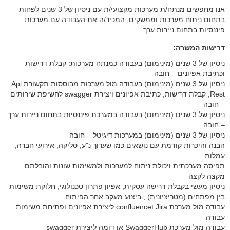
אנו מחפשים מנתח/ת מערכות מקצועי/ת עם ניסיון של 3 שנים לפחות
בתחום ניתוח מערכות וממשקים, המכיר/ה את העבודה עם מערכות
פיננסיות בתחום ניירות ערך.
דרישות המשרה:
ניסיון של 3 שנים (מינימום) בעבודה כמנתח מערכות: קבלת דרישות
וכתיבת אפיונים – חובה
ניסיון של 3 שנים (מינימום) בעבודה מול מערכות מבוססות תקשורת Api
Rest, קבלת דרישות, כתיבת אפיונים ויצירת swagger לחשיפת שירותים
– חובה
ניסיון של 3 שנים (מינימום) בעבודה במערכת פיננסיות בתחום ניירות ערך
– חובה
ניסיון של 3 שנים (מינימום) במערכות דיגיטל – חובה
הבנה והיכרות קודמת עם נושאים כמו שערוך נ"ע, סליקה, אירועי חברה,
עמלות
תפיסה מערכתית ויכולת ניתוח למערכות ולמשימות שונות והובלתם
מקצה לקצה
ניסיון מעשי בקבלת דרישה עסקית, אפיון פתרון טכנולוגי, חלוקת משימות
בין מפתחים (מטריציונית) , ביצוע מעקב אחר הפיתוח
עבודה מול מערכת Jira וconfluence ליצירת אפיונים ופתיחת משימות
עבודה
עבודה מול מערכת SwaggerHub או דומה ליצירת swagger