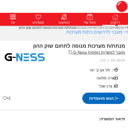
דרושים
דרושים
פרופילים
הלוח שלי
הודעות
התראות
פרימיום
מועדפים
התחבר
עוד
דרושים
מחשבים ותוכנה
ניתוח מערכות
מנתח/ת מערכות מנוסה לתחום שוק ההון
מעבר לדרושים ניתוח מערכות
מנתח/ת מערכות מנוסה לתחום שוק ההון
מעבר למשרות נוספות G-Ness
פורסם לפני 1 ימים
לוד, תל אביב יפו
משרה מלאה
לא צוין שכר
הגש מועמדות
תיאור המשרה: