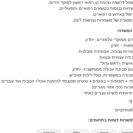
ל דרוש/ה נציג/ת קו רפואי ראשון למוקד חירום:
יחות נכנסות בנושאים רפואיים ותפעוליים.
פול באירועים רפואיים.
סגרת של משמרות גמישות 24/7.
 המשרה:
ודם ממוקדי טלפוניים- יתרון.
פות - יתרון.
ירות גבוהה, אמפתיה וסבלנות.
ודה עצמית ובצוות.
ישית ו"ראש גדול".
עם סביבת עבודה ממוחשבת- יתרון.
עבודה במשמרות, כולל לילות וסופ"ש.
י + תוספות + בונוסים + כרטיס מסובסד להזמנת אוכל+ הטבות ועד עובדים 
יות (לפי אזור מגורים).
יועדת לנשים וגברים כאחד.
:
סטודנטים
שרות דומות בתחומים: