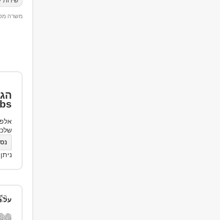
שירות 
משרה מספר 50
הגד
bs
אלפי
שלכ
נסו את bs
ניתן
על ה