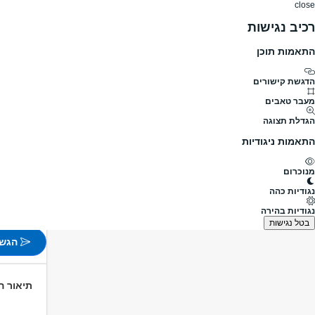
close
רכיב נגישות
התאמות תוכן
דרושים
דרושים
פרופילים
הלוח שלי
הודעו
דרושים
שירות לקוחות
מוקדן
נציג/ת קו רפואי ראשון 
מעבר לדרושים מוקדן
הדגשת קישורים
מעבר טאבים
נציג/ת ק
הגדלת תצוגה
מעבר למשרו
התאמות ניגודיות
פורסם לפני 3 שעות
מנוכרום
תל אביב
נגודיות כהה
משמרות
נגודיות בהירה
לא צוין
בטל נגישות
הגש 
תיאור 