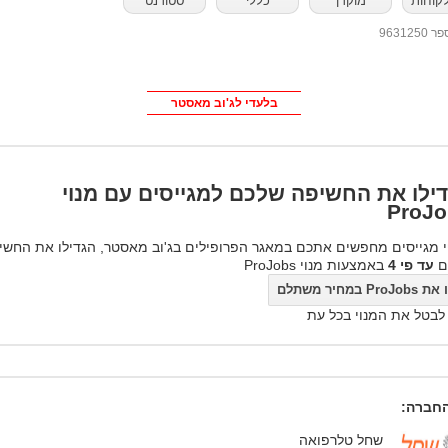
לקוחות
מוקדן
כללי
סטודנט
96312
בלעדי לג'וב מאסטר
ילו את החשיפה שלכם למגייסים עם מנוי
ProJo
 מגייסים מחפשים אתכם במאגר הפרופילים בג'וב מאסטר, הגדילו את החשי
ם
עד פי 4
באמצעות מנוי ProJobs
ProJo במחיר משתלם
 לבטל את המנוי בכל עת
חברה:
שחל טלרפואה