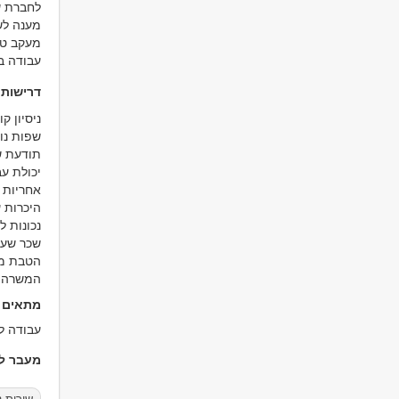
לחברת שח
מענה לש
מעקב טי
עבודה במ
דרישות
ניסיון ק
שפות נוס
תודעת ש
יכולת עב
אחריות א
היכרות 
נכונות ל
שכר שעת
הטבת מונ
המשרה מ
מתאים ל
עבודה ל
מעבר למ