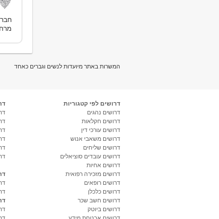
חברת
מרחו
המשרות באתר מיועדות לנשים וגברים כאחד
דרושים לפי קטגוריות
דר
דרושים נהגים
דרו
דרושים חקלאות
דר
דרושים עורכי דין
דר
דרושים משאבי אנוש
דר
דרושים שליחים
דר
דרושים עובדים סוציאלים
דר
דרושים אחיות
דרושים מזכירה רפואית
דר
דרושים רופאים
דר
דרושים כלכלן
דר
דרושים חשב שכר
דר
דרושים ביוטק
דרו
דרושים אבטחת מידע
דרו