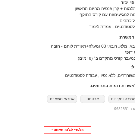
למות + קרן פנסיה מהיום הראשון
וה למגיעים/ות עם קורס בתוקף
ל כתבים
סטודנטים - עמדת לימוד
 המשרה:
רובאי 03 ומעלה+תעודת לוחם - חובה
 דופי
בר קורס מתקדם ב׳ (8 ימים)
:
שוחררים, ללא נסיון, עבודה לסטודנטים
שרות דומות בתחומים:
מירה וחקירות
אבטחה
אחראי משמרת
96328
בלעדי לג'וב מאסטר