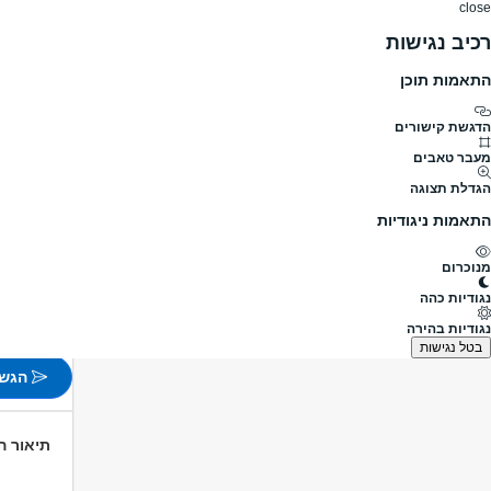
close
רכיב נגישות
התאמות תוכן
דרושים
דרושים
פרופילים
הלוח שלי
הודעו
דרושים
בטחון שמירה וחקירות
אבטחה
לתאגיד השידור כאן 11 דרושים
מעבר לדרושים אבטחה
הדגשת קישורים
מעבר טאבים
לתאגיד השידור כאן 
הגדלת תצוגה
מעבר למשרו
התאמות ניגודיות
פורסם לפני 1 ימים
מנוכרום
ירושלים
נגודיות כהה
משמרות
נגודיות בהירה
49.00₪ לשע
בטל נגישות
הגש 
תיאור 