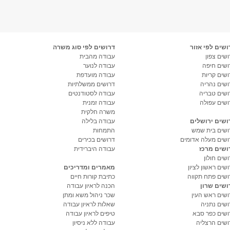
ושים לפי אזור
דרושים לפי סוג משרה
שים צפון
עבודה מהבית
ושים חיפה
עבודה לנוער
ושים קריות
עבודה מועדפת
ושים נהריה
דרושים ממשלתיות
ושים טבריה
עבודה לסטודנטים
ושים עפולה
עבודה זמנית
משרה חלקית
ושים ירושלים
עבודה בלילה
ושים בית שמש
התמחות
ושים מעלה אדומים
דרושים בכירים
ושים מרכז
עבודה היברידית
שים חולון
שים ראשון לציון
מאמרים ומדריכים
ושים פתח תקווה
כתיבת קורות חיים
ושים שרון
הכנה לראיון עבודה
ושים ראש העין
שכר ניהול משא ומתן
ושים נתניה
שאלות לראיון עבודה
ושים כפר סבא
טיפים לראיון עבודה
ושים הרצליה
עבודה ללא ניסיון