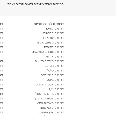
המשרות באתר מיועדות לנשים וגברים כאחד
דרושים לפי קטגוריות
דר
דרושים נהגים
דרו
דרושים חקלאות
דר
דרושים עורכי דין
דר
דרושים משאבי אנוש
דר
דרושים שליחים
דר
דרושים עובדים סוציאלים
דר
דרושים אחיות
דרושים מזכירה רפואית
דר
דרושים רופאים
דר
דרושים כלכלן
דר
דרושים חשב שכר
דר
דרושים ביוטק
דרו
דרושים אבטחת מידע
דרו
דרושים QA
דר
דרושים מהנדס חשמל
דר
דרושים שמאי מקרקעין
דר
דרושים מערכות מידע
דר
דרושים סוכני שטח
דר
דרושים יועץ משפטי
דר