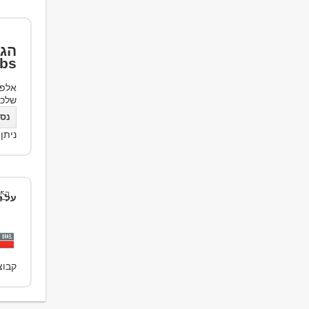
הגד
bs
אלפי
שלכ
נסו את bs
ניתן
על ה
קבוצת