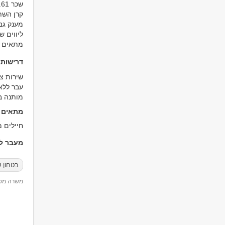
שכר 49.61 יסוד
קרן השת
מענק גב
ליווים ש
מתאים ל
דרישות
שירות צבאי מלא, 
עבר ללא
מותנה במע
מתאים ל
חיילים מ
מעבר למ
בטחון ש
משרה מספר 51